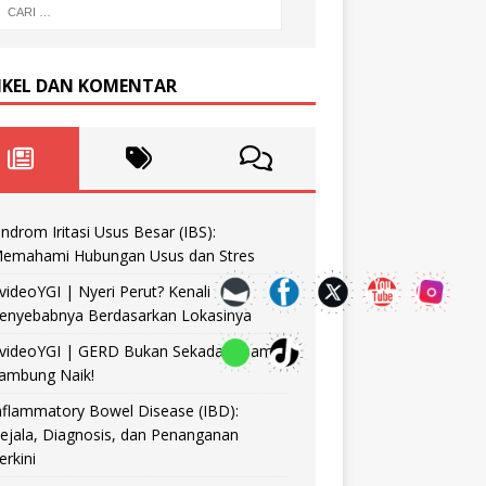
IKEL DAN KOMENTAR
indrom Iritasi Usus Besar (IBS):
emahami Hubungan Usus dan Stres
videoYGI | Nyeri Perut? Kenali
enyebabnya Berdasarkan Lokasinya
videoYGI | GERD Bukan Sekadar Asam
ambung Naik!
nflammatory Bowel Disease (IBD):
ejala, Diagnosis, dan Penanganan
erkini