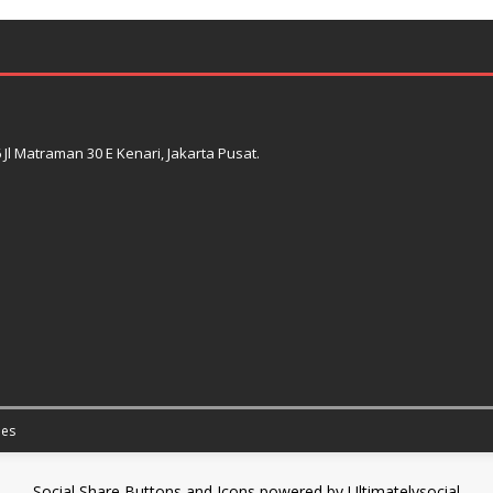
l Matraman 30 E Kenari, Jakarta Pusat.
es
Social Share Buttons and Icons
powered by Ultimatelysocial