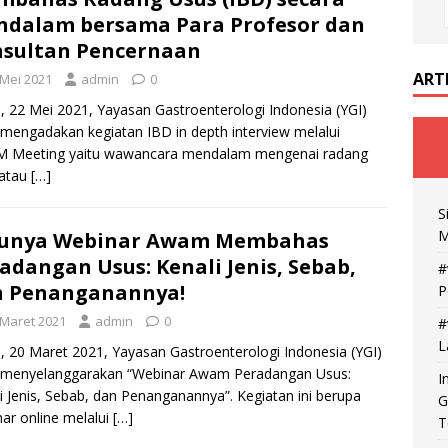
dalam bersama Para Profesor dan
sultan Pencernaan
ART
 Mei 2021
admin
0
, 22 Mei 2021, Yayasan Gastroenterologi Indonesia (YGI)
 mengadakan kegiatan IBD in depth interview melalui
 Meeting yaitu wawancara mendalam mengenai radang
 atau
[…]
S
M
runya Webinar Awam Membahas
adangan Usus: Kenali Jenis, Sebab,
#
n Penanganannya!
P
 Maret 2021
admin
0
#
L
, 20 Maret 2021, Yayasan Gastroenterologi Indonesia (YGI)
h menyelanggarakan “Webinar Awam Peradangan Usus:
I
i Jenis, Sebab, dan Penanganannya”. Kegiatan ini berupa
G
ar online melalui
[…]
T