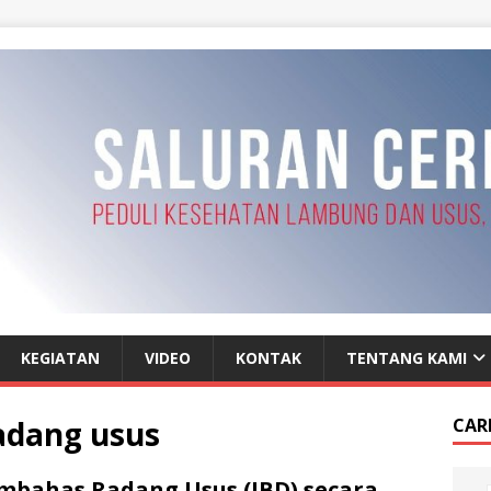
KEGIATAN
VIDEO
KONTAK
TENTANG KAMI
adang usus
CAR
bahas Radang Usus (IBD) secara