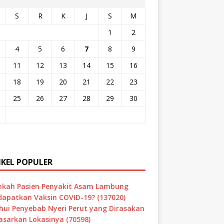
S
R
K
J
S
M
1
2
4
5
6
7
8
9
11
12
13
14
15
16
18
19
20
21
22
23
25
26
27
28
29
30
IKEL POPULER
hkah Pasien Penyakit Asam Lambung
apatkan Vaksin COVID-19? (137020)
hui Penyebab Nyeri Perut yang Dirasakan
asarkan Lokasinya (70598)