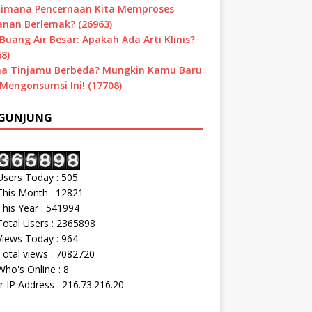
imana Pencernaan Kita Memproses
nan Berlemak? (26963)
Buang Air Besar: Apakah Ada Arti Klinis?
8)
a Tinjamu Berbeda? Mungkin Kamu Baru
 Mengonsumsi Ini! (17708)
GUNJUNG
sers Today : 505
his Month : 12821
his Year : 541994
otal Users : 2365898
iews Today : 964
otal views : 7082720
ho's Online : 8
r IP Address : 216.73.216.20