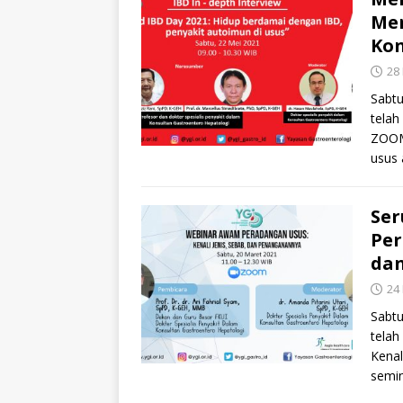
Men
Kon
28
Sabtu
telah
ZOOM
usus
Se
Per
da
24
Sabtu
tela
Kenal
semin