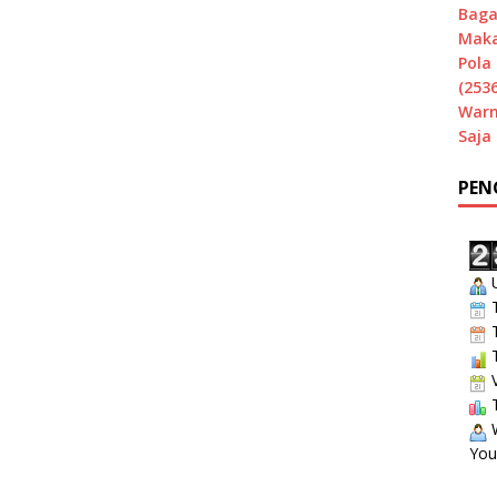
Baga
Maka
Pola 
(2536
Warn
Saja
PEN
U
T
T
T
V
T
W
You