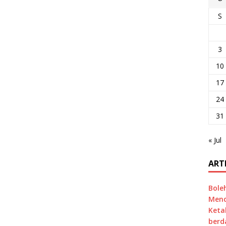
S
3
10
17
24
31
« Jul
ART
Bole
Mend
Keta
berd