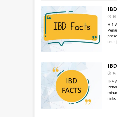
IBD
19
H-1 W
Penan
prose
usus
IBD
16
H-4 W
Pena
minum
risik