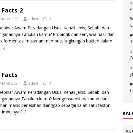
#
a
 Facts-2
W
 Maret 2021
admin
0
L
ebinar Awam Peradangan Usus: Kenali Jenis, Sebab, dan
ganannya Tahukah kamu? Probiotik dan senyawa hasil dari
#
s fermentasi makanan membuat lingkungan bakteri dalam
T
[…]
#
D
#
 Facts
J
 Maret 2021
admin
0
#
C
ebinar Awam Peradangan Usus: Kenali Jenis, Sebab, dan
nganannya Tahukah kamu? Mengonsumsi makanan dan
an manis berlebihan dianggap sebagai salah satu faktor
o timbulnya
[…]
KAL
Agu