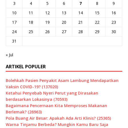
3
4
5
6
7
8
9
10
11
12
13
14
15
16
17
18
19
20
21
22
23
24
25
26
27
28
29
30
31
« Jul
ARTIKEL POPULER
Bolehkah Pasien Penyakit Asam Lambung Mendapatkan
Vaksin COVID-19? (137020)
Ketahui Penyebab Nyeri Perut yang Dirasakan
berdasarkan Lokasinya (70593)
Bagaimana Pencernaan Kita Memproses Makanan
Berlemak? (26963)
Pola Buang Air Besar: Apakah Ada Arti Klinis? (25365)
Warna Tinjamu Berbeda? Mungkin Kamu Baru Saja