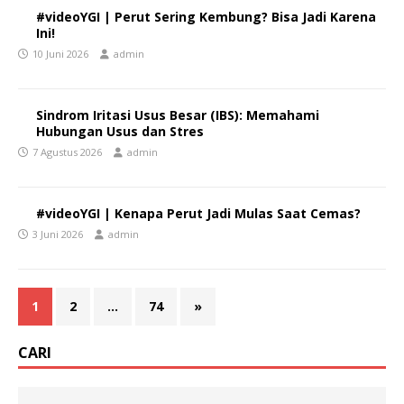
#videoYGI | Perut Sering Kembung? Bisa Jadi Karena
Ini!
10 Juni 2026
admin
Sindrom Iritasi Usus Besar (IBS): Memahami
Hubungan Usus dan Stres
7 Agustus 2026
admin
#videoYGI | Kenapa Perut Jadi Mulas Saat Cemas?
3 Juni 2026
admin
1
2
…
74
»
CARI