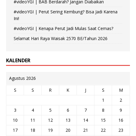
#videoYGI | BAB Berdarah? Jangan Diabaikan
#videoYGI | Perut Sering Kembung? Bisa Jadi Karena
Ini!
#videoYGI | Kenapa Perut Jadi Mulas Saat Cemas?
Selamat Hari Raya Waisak 2570 BE/Tahun 2026
KALENDER
Agustus 2026
S
S
R
K
J
S
M
1
2
3
4
5
6
7
8
9
10
11
12
13
14
15
16
17
18
19
20
21
22
23