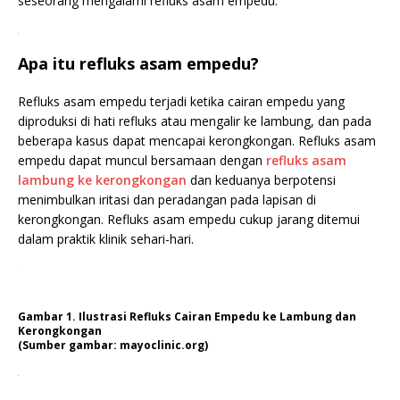
seseorang mengalami refluks asam empedu.
.
Apa itu refluks asam empedu?
Refluks asam empedu terjadi ketika cairan empedu yang
diproduksi di hati refluks atau mengalir ke lambung, dan pada
beberapa kasus dapat mencapai kerongkongan. Refluks asam
empedu dapat muncul bersamaan dengan
refluks asam
lambung ke kerongkongan
dan keduanya berpotensi
menimbulkan iritasi dan peradangan pada lapisan di
kerongkongan. Refluks asam empedu cukup jarang ditemui
dalam praktik klinik sehari-hari.
Gambar 1. Ilustrasi Refluks Cairan Empedu ke Lambung dan
Kerongkongan
(Sumber gambar: mayoclinic.org)
.