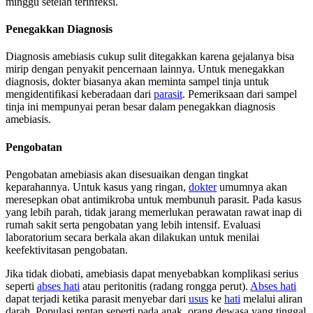
minggu setelah terinfeksi.
Penegakkan Diagnosis
Diagnosis amebiasis cukup sulit ditegakkan karena gejalanya bisa
mirip dengan penyakit pencernaan lainnya. Untuk menegakkan
diagnosis, dokter biasanya akan meminta sampel tinja untuk
mengidentifikasi keberadaan dari
parasit
. Pemeriksaan dari sampel
tinja ini mempunyai peran besar dalam penegakkan diagnosis
amebiasis.
Pengobatan
Pengobatan amebiasis akan disesuaikan dengan tingkat
keparahannya. Untuk kasus yang ringan,
dokter
umumnya akan
meresepkan obat antimikroba untuk membunuh parasit. Pada kasus
yang lebih parah, tidak jarang memerlukan perawatan rawat inap di
rumah sakit serta pengobatan yang lebih intensif. Evaluasi
laboratorium secara berkala akan dilakukan untuk menilai
keefektivitasan pengobatan.
Jika tidak diobati, amebiasis dapat menyebabkan komplikasi serius
seperti
abses hati
atau peritonitis (radang rongga perut).
Abses hati
dapat terjadi ketika parasit menyebar dari
usus
ke
hati
melalui aliran
darah. Populasi rentan seperti pada anak, orang dewasa yang tinggal