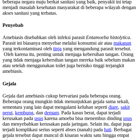
beberapa negara maju berkat sanitasi yang baik, penyakit ini tetap
menjadi masalah kesehatan masyarakat di beberapa wilayah dengan
akses sanitasi yang terbatas.
Penyebab
Amebiasis disebabkan oleh infeksi parasit
Entamoeba histolytica
.
Parasit ini biasanya menyebar melalui konsumsi air atau
makanan
yang terkontaminasi oleh
tinja
yang mengandung parasit tersebut.
Oleh karena itu, penting untuk menjaga kebersihan tangan. Orang
yang tidak menjaga kebersihan tangan mereka baik sebelum makan
atau setelah menggunakan toilet juga berisiko tinggi terjangkit
amebiasis.
Gejala
Gejala dari amebiasis cukup bervariasi pada beberapa orang.
Beberapa orang mungkin tidak menunjukkan gejala sama sekali,
sementara yang lain dapat mengalami keluhan seperti
diare
,
sakit
perut
,
kembung
, dan
demam
. Pada kasus berat, dapat terjadi
kerusakan pada
usus
karena amoeba bisa menembus dinding
usus
dan menyebabkan kerusakan pada jaringan. Selain itu, dapat juga
terjadi komplikasi serius seperti abses (nanah) pada
hati
. Berbagai
gejala tersebut dapat muncul di kisaran waktu satu hingga empat