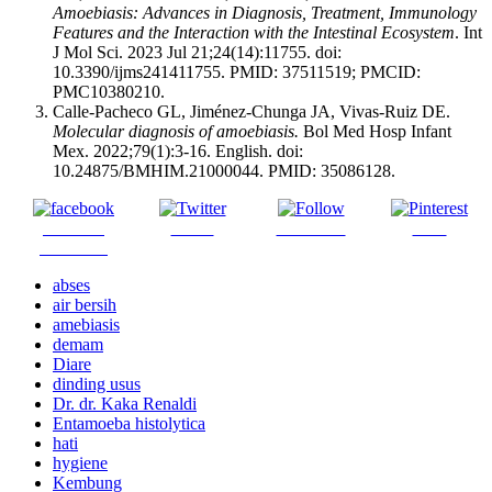
Amoebiasis: Advances in Diagnosis, Treatment, Immunology
Features and the Interaction with the Intestinal Ecosystem
. Int
J Mol Sci. 2023 Jul 21;24(14):11755. doi:
10.3390/ijms241411755. PMID: 37511519; PMCID:
PMC10380210.
Calle-Pacheco GL, Jiménez-Chunga JA, Vivas-Ruiz DE.
Molecular diagnosis of amoebiasis.
Bol Med Hosp Infant
Mex. 2022;79(1):3-16. English. doi:
10.24875/BMHIM.21000044. PMID: 35086128.
Share on
Tweet
Follow us
Save
Facebook
abses
air bersih
amebiasis
demam
Diare
dinding usus
Dr. dr. Kaka Renaldi
Entamoeba histolytica
hati
hygiene
Kembung