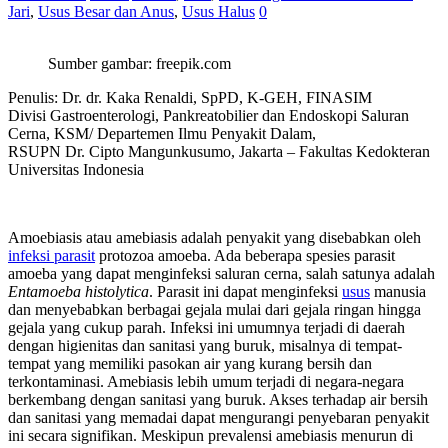
Jari
,
Usus Besar dan Anus
,
Usus Halus
0
Sumber gambar: freepik.com
Penulis: Dr. dr. Kaka Renaldi, SpPD, K-GEH, FINASIM
Divisi Gastroenterologi, Pankreatobilier dan Endoskopi Saluran
Cerna, KSM/ Departemen Ilmu Penyakit Dalam,
RSUPN Dr. Cipto Mangunkusumo, Jakarta – Fakultas Kedokteran
Universitas Indonesia
Amoebiasis atau amebiasis adalah penyakit yang disebabkan oleh
infeksi parasit
protozoa amoeba. Ada beberapa spesies parasit
amoeba yang dapat menginfeksi saluran cerna, salah satunya adalah
Entamoeba histolytica
. Parasit ini dapat menginfeksi
usus
manusia
dan menyebabkan berbagai gejala mulai dari gejala ringan hingga
gejala yang cukup parah. Infeksi ini umumnya terjadi di daerah
dengan higienitas dan sanitasi yang buruk, misalnya di tempat-
tempat yang memiliki pasokan air yang kurang bersih dan
terkontaminasi. Amebiasis lebih umum terjadi di negara-negara
berkembang dengan sanitasi yang buruk. Akses terhadap air bersih
dan sanitasi yang memadai dapat mengurangi penyebaran penyakit
ini secara signifikan. Meskipun prevalensi amebiasis menurun di