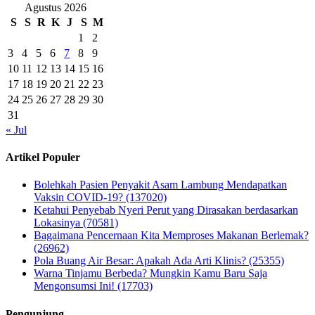
Agustus 2026
S
S
R
K
J
S
M
1
2
3
4
5
6
7
8
9
10
11
12
13
14
15
16
17
18
19
20
21
22
23
24
25
26
27
28
29
30
31
« Jul
Artikel Populer
Bolehkah Pasien Penyakit Asam Lambung Mendapatkan
Vaksin COVID-19? (137020)
Ketahui Penyebab Nyeri Perut yang Dirasakan berdasarkan
Lokasinya (70581)
Bagaimana Pencernaan Kita Memproses Makanan Berlemak?
(26962)
Pola Buang Air Besar: Apakah Ada Arti Klinis? (25355)
Warna Tinjamu Berbeda? Mungkin Kamu Baru Saja
Mengonsumsi Ini! (17703)
Pengunjung