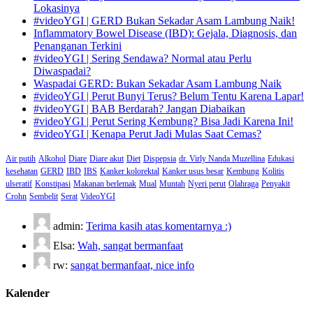
Lokasinya
#videoYGI | GERD Bukan Sekadar Asam Lambung Naik!
Inflammatory Bowel Disease (IBD): Gejala, Diagnosis, dan
Penanganan Terkini
#videoYGI | Sering Sendawa? Normal atau Perlu
Diwaspadai?
Waspadai GERD: Bukan Sekadar Asam Lambung Naik
#videoYGI | Perut Bunyi Terus? Belum Tentu Karena Lapar!
#videoYGI | BAB Berdarah? Jangan Diabaikan
#videoYGI | Perut Sering Kembung? Bisa Jadi Karena Ini!
#videoYGI | Kenapa Perut Jadi Mulas Saat Cemas?
Air putih
Alkohol
Diare
Diare akut
Diet
Dispepsia
dr. Virly Nanda Muzellina
Edukasi
kesehatan
GERD
IBD
IBS
Kanker kolorektal
Kanker usus besar
Kembung
Kolitis
ulseratif
Konstipasi
Makanan berlemak
Mual
Muntah
Nyeri perut
Olahraga
Penyakit
Crohn
Sembelit
Serat
VideoYGI
admin:
Terima kasih atas komentarnya :)
Elsa:
Wah, sangat bermanfaat
rw:
sangat bermanfaat, nice info
Kalender