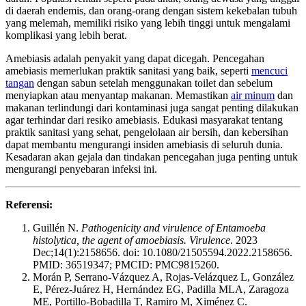
di daerah endemis, dan orang-orang dengan sistem kekebalan tubuh
yang melemah, memiliki risiko yang lebih tinggi untuk mengalami
komplikasi yang lebih berat.
Amebiasis adalah penyakit yang dapat dicegah. Pencegahan
amebiasis memerlukan praktik sanitasi yang baik, seperti
mencuci
tangan
dengan sabun setelah menggunakan toilet dan sebelum
menyiapkan atau menyantap makanan. Memastikan
air minum
dan
makanan terlindungi dari kontaminasi juga sangat penting dilakukan
agar terhindar dari resiko amebiasis. Edukasi masyarakat tentang
praktik sanitasi yang sehat, pengelolaan air bersih, dan kebersihan
dapat membantu mengurangi insiden amebiasis di seluruh dunia.
Kesadaran akan gejala dan tindakan pencegahan juga penting untuk
mengurangi penyebaran infeksi ini.
Referensi:
Guillén N.
Pathogenicity and virulence of Entamoeba
histolytica, the agent of amoebiasis. Virulence
. 2023
Dec;14(1):2158656. doi: 10.1080/21505594.2022.2158656.
PMID: 36519347; PMCID: PMC9815260.
Morán P, Serrano-Vázquez A, Rojas-Velázquez L, González
E, Pérez-Juárez H, Hernández EG, Padilla MLA, Zaragoza
ME, Portillo-Bobadilla T, Ramiro M, Ximénez C.