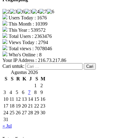
Users Today : 1676
This Month : 10399
This Year : 539572
Total Users : 2363476
Views Today : 2794
Total views : 7078046
Who's Online : 8
Your IP Address : 216.73.217.86
Cari untuk:
Agustus 2026
S
S
R
K
J
S
M
1
2
3
4
5
6
7
8
9
10
11
12
13
14
15
16
17
18
19
20
21
22
23
24
25
26
27
28
29
30
31
« Jul