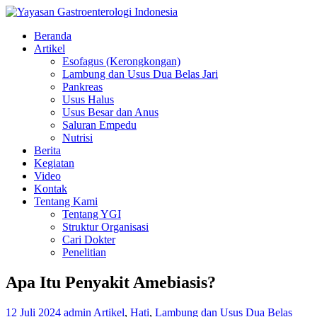
Beranda
Artikel
Esofagus (Kerongkongan)
Lambung dan Usus Dua Belas Jari
Pankreas
Usus Halus
Usus Besar dan Anus
Saluran Empedu
Nutrisi
Berita
Kegiatan
Video
Kontak
Tentang Kami
Tentang YGI
Struktur Organisasi
Cari Dokter
Penelitian
Apa Itu Penyakit Amebiasis?
12 Juli 2024
admin
Artikel
,
Hati
,
Lambung dan Usus Dua Belas