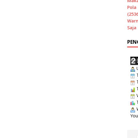
Maka
Pola 
(2536
Warn
Saja
PEN
U
T
T
T
V
T
W
You