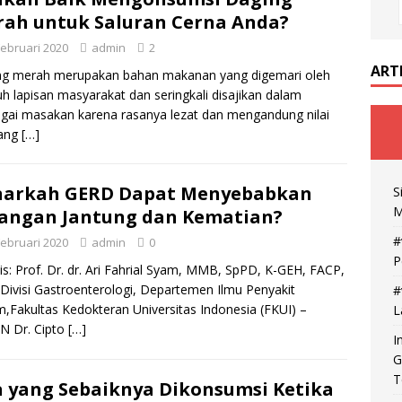
ah untuk Saluran Cerna Anda?
Februari 2020
admin
2
ART
ng merah merupakan bahan makanan yang digemari oleh
uh lapisan masyarakat dan seringkali disajikan dalam
gai masakan karena rasanya lezat dan mengandung nilai
yang
[…]
narkah GERD Dapat Menyebabkan
S
M
angan Jantung dan Kematian?
#
Februari 2020
admin
0
P
is: Prof. Dr. dr. Ari Fahrial Syam, MMB, SpPD, K-GEH, FACP,
ivisi Gastroenterologi, Departemen Ilmu Penyakit
#
,Fakultas Kedokteran Universitas Indonesia (FKUI) –
L
N Dr. Cipto
[…]
I
G
T
 yang Sebaiknya Dikonsumsi Ketika