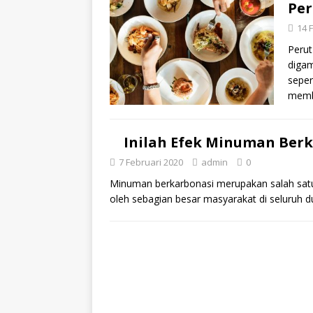
Pe
14 
Perut
digam
seper
memb
Inilah Efek Minuman Berk
7 Februari 2020
admin
0
Minuman berkarbonasi merupakan salah satu
oleh sebagian besar masyarakat di seluruh d