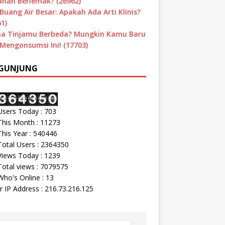
nan Berlemak? (26962)
Buang Air Besar: Apakah Ada Arti Klinis?
1)
a Tinjamu Berbeda? Mungkin Kamu Baru
 Mengonsumsi Ini! (17703)
GUNJUNG
sers Today : 703
his Month : 11273
his Year : 540446
otal Users : 2364350
iews Today : 1239
otal views : 7079575
ho's Online : 13
r IP Address : 216.73.216.125