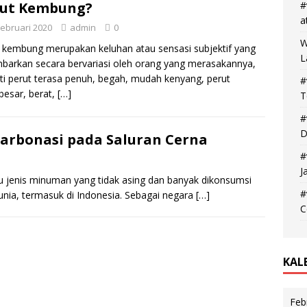
rut Kembung?
#
a
Februari 2020
admin
0
W
 kembung merupakan keluhan atau sensasi subjektif yang
L
barkan secara bervariasi oleh orang yang merasakannya,
ti perut terasa penuh, begah, mudah kenyang, perut
#
esar, berat,
[…]
T
#
D
arbonasi pada Saluran Cerna
#
J
 jenis minuman yang tidak asing dan banyak dikonsumsi
#
unia, termasuk di Indonesia. Sebagai negara
[…]
C
KAL
Feb