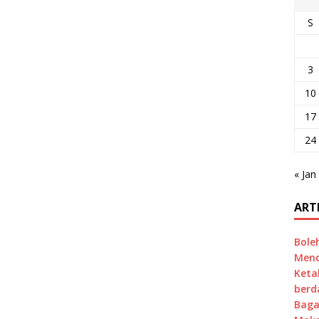
S
3
10
17
24
« Jan
ART
Bole
Mend
Keta
berd
Baga