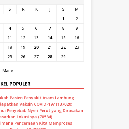
S
R
K
J
S
M
1
2
4
5
6
7
8
9
11
12
13
14
15
16
18
19
20
21
22
23
25
26
27
28
29
Mar »
IKEL POPULER
hkah Pasien Penyakit Asam Lambung
apatkan Vaksin COVID-19? (137020)
hui Penyebab Nyeri Perut yang Dirasakan
asarkan Lokasinya (70584)
imana Pencernaan Kita Memproses