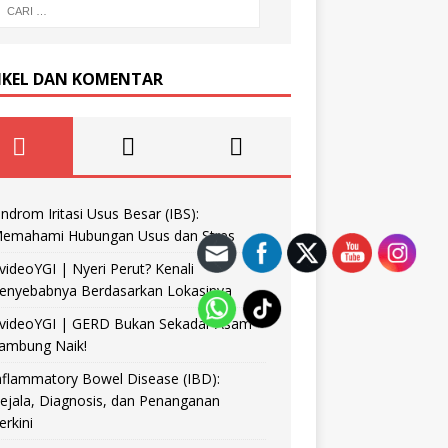
IKEL DAN KOMENTAR
indrom Iritasi Usus Besar (IBS):
emahami Hubungan Usus dan Stres
videoYGI | Nyeri Perut? Kenali
enyebabnya Berdasarkan Lokasinya
videoYGI | GERD Bukan Sekadar Asam
ambung Naik!
nflammatory Bowel Disease (IBD):
ejala, Diagnosis, dan Penanganan
erkini