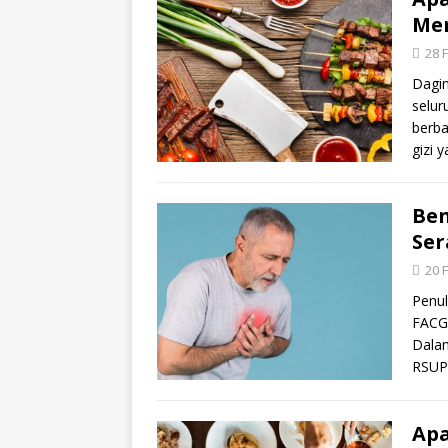
Mer
28 
Dagi
selur
berba
gizi 
Be
Ser
20 
Penul
FACGD
Dalam
RSUP
Apa