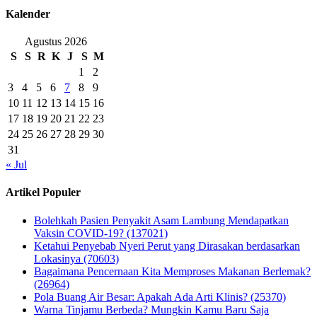
Kalender
Agustus 2026
S
S
R
K
J
S
M
1
2
3
4
5
6
7
8
9
10
11
12
13
14
15
16
17
18
19
20
21
22
23
24
25
26
27
28
29
30
31
« Jul
Artikel Populer
Bolehkah Pasien Penyakit Asam Lambung Mendapatkan
Vaksin COVID-19? (137021)
Ketahui Penyebab Nyeri Perut yang Dirasakan berdasarkan
Lokasinya (70603)
Bagaimana Pencernaan Kita Memproses Makanan Berlemak?
(26964)
Pola Buang Air Besar: Apakah Ada Arti Klinis? (25370)
Warna Tinjamu Berbeda? Mungkin Kamu Baru Saja