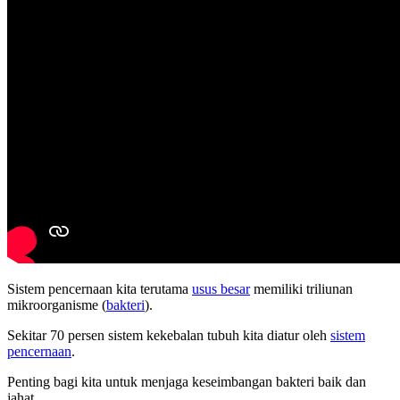
Sistem pencernaan kita terutama
usus besar
memiliki triliunan
mikroorganisme (
bakteri
).
Sekitar 70 persen sistem kekebalan tubuh kita diatur oleh
sistem
pencernaan
.
Penting bagi kita untuk menjaga keseimbangan bakteri baik dan
jahat.