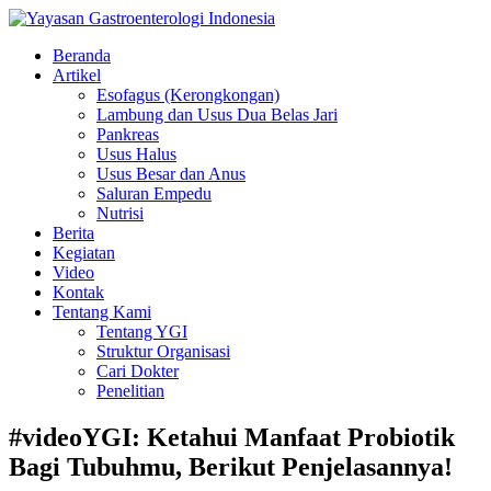
Beranda
Artikel
Esofagus (Kerongkongan)
Lambung dan Usus Dua Belas Jari
Pankreas
Usus Halus
Usus Besar dan Anus
Saluran Empedu
Nutrisi
Berita
Kegiatan
Video
Kontak
Tentang Kami
Tentang YGI
Struktur Organisasi
Cari Dokter
Penelitian
#videoYGI: Ketahui Manfaat Probiotik
Bagi Tubuhmu, Berikut Penjelasannya!