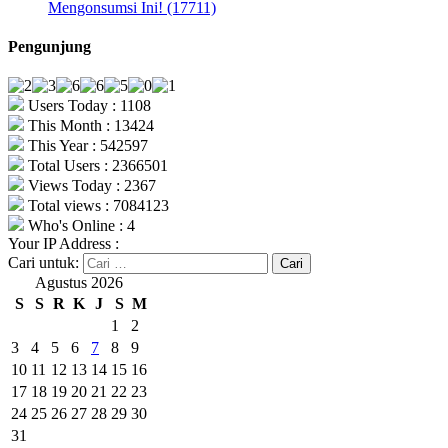
Mengonsumsi Ini! (17711)
Pengunjung
Users Today : 1108
This Month : 13424
This Year : 542597
Total Users : 2366501
Views Today : 2367
Total views : 7084123
Who's Online : 4
Your IP Address :
Cari untuk:
Agustus 2026
S
S
R
K
J
S
M
1
2
3
4
5
6
7
8
9
10
11
12
13
14
15
16
17
18
19
20
21
22
23
24
25
26
27
28
29
30
31