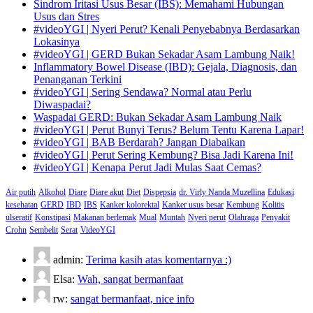
Sindrom Iritasi Usus Besar (IBS): Memahami Hubungan
Usus dan Stres
#videoYGI | Nyeri Perut? Kenali Penyebabnya Berdasarkan
Lokasinya
#videoYGI | GERD Bukan Sekadar Asam Lambung Naik!
Inflammatory Bowel Disease (IBD): Gejala, Diagnosis, dan
Penanganan Terkini
#videoYGI | Sering Sendawa? Normal atau Perlu
Diwaspadai?
Waspadai GERD: Bukan Sekadar Asam Lambung Naik
#videoYGI | Perut Bunyi Terus? Belum Tentu Karena Lapar!
#videoYGI | BAB Berdarah? Jangan Diabaikan
#videoYGI | Perut Sering Kembung? Bisa Jadi Karena Ini!
#videoYGI | Kenapa Perut Jadi Mulas Saat Cemas?
Air putih
Alkohol
Diare
Diare akut
Diet
Dispepsia
dr. Virly Nanda Muzellina
Edukasi
kesehatan
GERD
IBD
IBS
Kanker kolorektal
Kanker usus besar
Kembung
Kolitis
ulseratif
Konstipasi
Makanan berlemak
Mual
Muntah
Nyeri perut
Olahraga
Penyakit
Crohn
Sembelit
Serat
VideoYGI
admin:
Terima kasih atas komentarnya :)
Elsa:
Wah, sangat bermanfaat
rw:
sangat bermanfaat, nice info