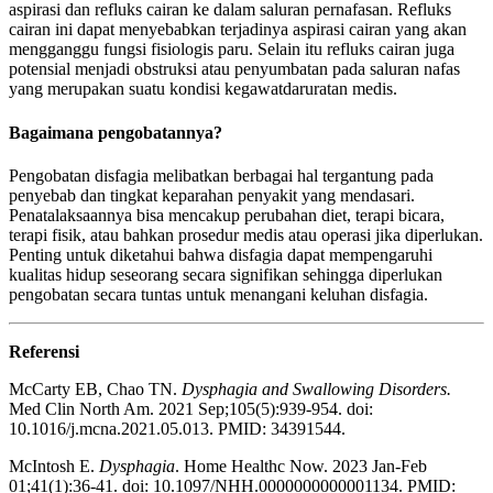
aspirasi dan refluks cairan ke dalam saluran pernafasan. Refluks
cairan ini dapat menyebabkan terjadinya aspirasi cairan yang akan
mengganggu fungsi fisiologis paru. Selain itu refluks cairan juga
potensial menjadi obstruksi atau penyumbatan pada saluran nafas
yang merupakan suatu kondisi kegawatdaruratan medis.
Bagaimana pengobatannya?
Pengobatan disfagia melibatkan berbagai hal tergantung pada
penyebab dan tingkat keparahan penyakit yang mendasari.
Penatalaksaannya bisa mencakup perubahan diet, terapi bicara,
terapi fisik, atau bahkan prosedur medis atau operasi jika diperlukan.
Penting untuk diketahui bahwa disfagia dapat mempengaruhi
kualitas hidup seseorang secara signifikan sehingga diperlukan
pengobatan secara tuntas untuk menangani keluhan disfagia.
Referensi
McCarty EB, Chao TN.
Dysphagia and Swallowing Disorders.
Med Clin North Am. 2021 Sep;105(5):939-954. doi:
10.1016/j.mcna.2021.05.013. PMID: 34391544.
McIntosh E.
Dysphagia
. Home Healthc Now. 2023 Jan-Feb
01;41(1):36-41. doi: 10.1097/NHH.0000000000001134. PMID: