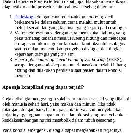
Dalam beberapa kondisi tertentu dapat juga dilakukan pemeriksaan
diagnostik melalui prosedur minimal invasif sebagai berikut:
Endoskopi
, dengan cara memasukkan teropong kecil
berkamera ke dalam saluran cerna melalui mulut untuk
melihat secara langsung kelainan yang terjadi pada esofagus
Manometri esofagus, dengan cara memasukan tabung yang
peka terhadap tekanan melalui lubang hidung dan mencapai
esofagus untuk mengukur kekuatan kontraksi otot esofagus
saat menelan, menentukan penyebab disfagia, dan tingkat
keparahan disfagia yang dialami
Fiber-optic endoscopic evaluation of swallowing
(FEES),
serupa dengan endoskopi namun dimasukan melalui lubang
hidung dan dilakukan penilaian saat pasien dalam kondisi
menelan
Apa saja komplikasi yang dapat terjadi?
Gejala disfagia mengganggu salah satu proses esensial yang dijalani
oleh manusia sehari-hari, yaitu makan dan minum. Jika tidak
ditangani dengan baik, hal ini pada akhirnya akan menyebabkan
terjadinya gangguan asupan nutrisi dan hidrasi yang menyebabkan
ketidakseimbangan nutrisi metabolik dalam tubuh seseorang.
Pada kondisi emergensi, disfagia dapat menyebabkan terjadinya