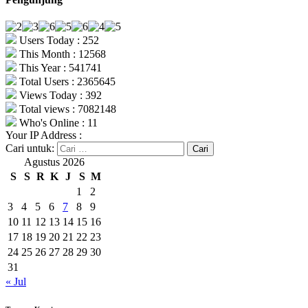
Users Today : 252
This Month : 12568
This Year : 541741
Total Users : 2365645
Views Today : 392
Total views : 7082148
Who's Online : 11
Your IP Address :
Cari untuk:
Agustus 2026
S
S
R
K
J
S
M
1
2
3
4
5
6
7
8
9
10
11
12
13
14
15
16
17
18
19
20
21
22
23
24
25
26
27
28
29
30
31
« Jul