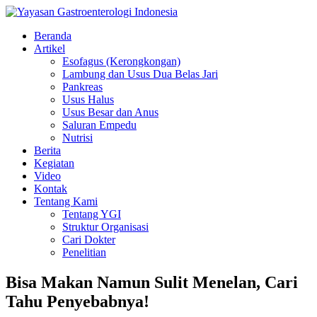
Beranda
Artikel
Esofagus (Kerongkongan)
Lambung dan Usus Dua Belas Jari
Pankreas
Usus Halus
Usus Besar dan Anus
Saluran Empedu
Nutrisi
Berita
Kegiatan
Video
Kontak
Tentang Kami
Tentang YGI
Struktur Organisasi
Cari Dokter
Penelitian
Bisa Makan Namun Sulit Menelan, Cari
Tahu Penyebabnya!