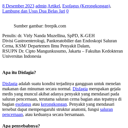
8 Desember 2023
admin
Artikel
,
Esofagus (Kerongkongan)
,
Lambung dan Usus Dua Belas Jari
0
Sumber gambar: freepik.com
Penulis: dr. Virly Nanda Muzellina, SpPD, K-GEH
Divisi Gastroenterologi, Pankreatobilier dan Endoskopi Saluran
Cerna, KSM/ Departemen Ilmu Penyakit Dalam,
RSUPN Dr. Cipto Mangunkusumo, Jakarta – Fakultas Kedokteran
Universitas Indonesia
.
Apa itu Disfagia?
Disfagia
adalah suatu kondisi terjadinya gangguan untuk menelan
makanan dan minuman secara normal.
Disfagia
merupakan gejala
medis yang muncul akibat adanya penyakit yang mendasari pada
saluran pencernaan, terutama saluran cerna bagian atas tepatnya di
bagian
esofagus
atau
kerongkongan
. Penyakit yang mendasari
tersebut dapat mempengaruhi struktur anatomi, fungsi
saluran
pencernaan
, atau keduanya secara bersamaan.
Apa penyebabnya?