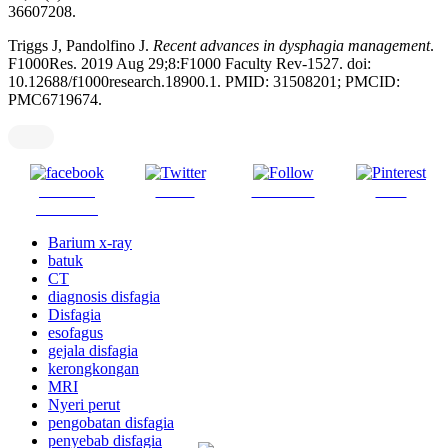
36607208.
Triggs J, Pandolfino J.
Recent advances in dysphagia management
.
F1000Res. 2019 Aug 29;8:F1000 Faculty Rev-1527. doi:
10.12688/f1000research.18900.1. PMID: 31508201; PMCID:
PMC6719674.
Share on
Tweet
Follow us
Save
Facebook
Barium x-ray
batuk
CT
diagnosis disfagia
Disfagia
esofagus
gejala disfagia
kerongkongan
MRI
Nyeri perut
pengobatan disfagia
penyebab disfagia