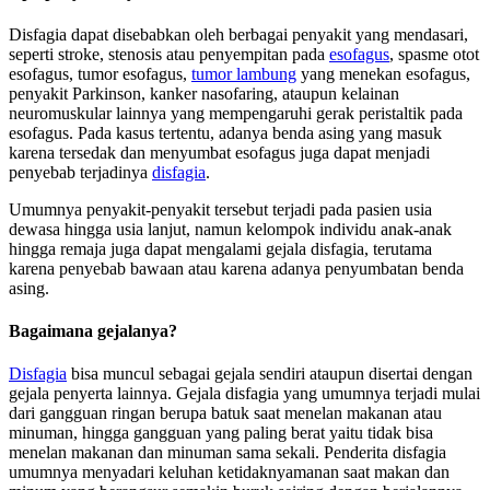
Disfagia dapat disebabkan oleh berbagai penyakit yang mendasari,
seperti stroke, stenosis atau penyempitan pada
esofagus
, spasme otot
esofagus, tumor esofagus,
tumor lambung
yang menekan esofagus,
penyakit Parkinson, kanker nasofaring, ataupun kelainan
neuromuskular lainnya yang mempengaruhi gerak peristaltik pada
esofagus. Pada kasus tertentu, adanya benda asing yang masuk
karena tersedak dan menyumbat esofagus juga dapat menjadi
penyebab terjadinya
disfagia
.
Umumnya penyakit-penyakit tersebut terjadi pada pasien usia
dewasa hingga usia lanjut, namun kelompok individu anak-anak
hingga remaja juga dapat mengalami gejala disfagia, terutama
karena penyebab bawaan atau karena adanya penyumbatan benda
asing.
Bagaimana gejalanya?
Disfagia
bisa muncul sebagai gejala sendiri ataupun disertai dengan
gejala penyerta lainnya. Gejala disfagia yang umumnya terjadi mulai
dari gangguan ringan berupa batuk saat menelan makanan atau
minuman, hingga gangguan yang paling berat yaitu tidak bisa
menelan makanan dan minuman sama sekali. Penderita disfagia
umumnya menyadari keluhan ketidaknyamanan saat makan dan