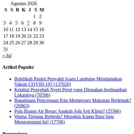
Agustus 2026
S
S
R
K
J
S
M
1
2
3
4
5
6
7
8
9
10
11
12
13
14
15
16
17
18
19
20
21
22
23
24
25
26
27
28
29
30
31
« Jul
Artikel Populer
Bolehkah Pasien Penyakit Asam Lambung Mendapatkan
Vaksin COVID-19? (137020)
Ketahui Penyebab Nyeri Perut yang Dirasakan berdasarkan
Lokasinya (70596)
Bagaimana Pencernaan Kita Memproses Makanan Berlemak?
(26963)
Pola Buang Air Besar: Apakah Ada Arti Klinis? (25366)
Warna Tinjamu Berbeda? Mungkin Kamu Baru Saja
Mengonsumsi Ini! (17706)
Pengunjung