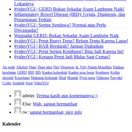
Lokasinya
#videoYGI | GERD Bukan Sekadar Asam Lambung Naik!
Inflammatory Bowel Disease (IBD): Gejala, Diagnosis, dan
Penanganan Terkini
#videoYGI | Sering Sendawa? Normal atau Perlu
Diwaspadai?
Waspadai GERD: Bukan Sekadar Asam Lambung Naik
#videoYGI | Perut Bunyi Terus? Belum Tentu Karena Lapar!
#videoYGI | BAB Berdarah? Jangan Diabaikan
#videoYGI | Perut Sering Kembung? Bisa Jadi Karena Ini!
#videoYGI | Kenapa Perut Jadi Mulas Saat Cemas?
Air putih
Alkohol
Diare
Diare akut
Diet
Dispepsia
dr. Virly Nanda Muzellina
Edukasi
kesehatan
GERD
IBD
IBS
Kanker kolorektal
Kanker usus besar
Kembung
Kolitis
ulseratif
Konstipasi
Makanan berlemak
Mual
Muntah
Nyeri perut
Olahraga
Penyakit
Crohn
Sembelit
Serat
VideoYGI
admin:
Terima kasih atas komentarnya :)
Elsa:
Wah, sangat bermanfaat
rw:
sangat bermanfaat, nice info
Kalender