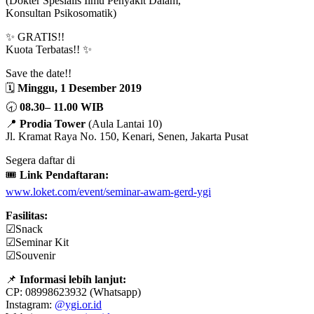
(Dokter Spesialis Ilmu Penyakit Dalam,
Konsultan Psikosomatik)
✨ GRATIS!!
Kuota Terbatas!! ✨
Save the date!!
🗓
Minggu, 1 Desember 2019
🕣
08.30– 11.00 WIB
📍
Prodia Tower
(Aula Lantai 10)
Jl. Kramat Raya No. 150, Kenari, Senen, Jakarta Pusat
Segera daftar di
🎟
Link Pendaftaran:
www.loket.com/event/seminar-awam-gerd-ygi
Fasilitas:
☑Snack
☑Seminar Kit
☑Souvenir
📌
Informasi lebih lanjut:
CP: 08998623932 (Whatsapp)
Instagram:
@ygi.or.id