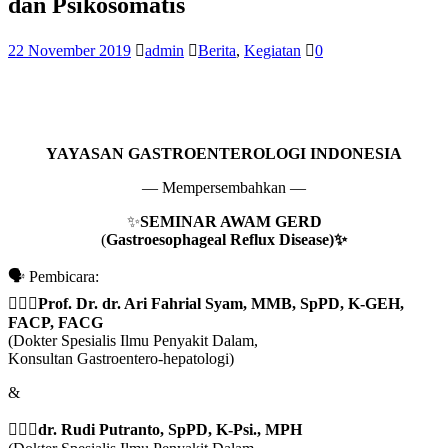
dan Psikosomatis
22 November 2019
admin
Berita
,
Kegiatan
0
YAYASAN GASTROENTEROLOGI INDONESIA
— Mempersembahkan —
✨
SEMINAR AWAM GERD
(
Gastroesophageal Reflux Disease)✨
🗣 Pembicara:
👨🏻‍⚕
Prof. Dr. dr. Ari Fahrial Syam, MMB, SpPD, K-GEH,
FACP, FACG
(Dokter Spesialis Ilmu Penyakit Dalam,
Konsultan Gastroentero-hepatologi)
&
👨🏻‍⚕
dr. Rudi Putranto, SpPD, K-Psi., MPH