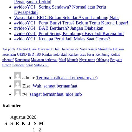
Penanganan Terkini
#videoYGI | Sering Sendawa? Normal atau Perlu
Diwaspadai?
Waspadai GERD: Bukan Sekadar Asam Lambung Naik
#videoYGI | Perut Bunyi Terus? Belum Tentu Karena Lapar!
#videoYGI | BAB Berdarah? Jangan Diabaikan
#videoYGI | Perut Sering Kembung? Bisa Jadi Karena Ini!
#videoYGI | Kenapa Perut Jadi Mulas Saat Cemas?
Air putih
Alkohol
Diare
Diare akut
Diet
Dispepsia
dr. Virly Nanda Muzellina
Edukasi
kesehatan
GERD
IBD
IBS
Kanker kolorektal
Kanker usus besar
Kembung
Kolitis
ulseratif
Konstipasi
Makanan berlemak
Mual
Muntah
Nyeri perut
Olahraga
Penyakit
Crohn
Sembelit
Serat
VideoYGI
admin:
Terima kasih atas komentarnya :)
Elsa:
Wah, sangat bermanfaat
rw:
sangat bermanfaat, nice info
Kalender
Agustus 2026
S
S
R
K
J
S
M
1
2