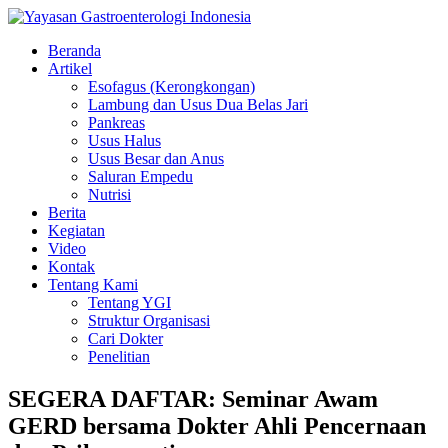
Beranda
Artikel
Esofagus (Kerongkongan)
Lambung dan Usus Dua Belas Jari
Pankreas
Usus Halus
Usus Besar dan Anus
Saluran Empedu
Nutrisi
Berita
Kegiatan
Video
Kontak
Tentang Kami
Tentang YGI
Struktur Organisasi
Cari Dokter
Penelitian
SEGERA DAFTAR: Seminar Awam
GERD bersama Dokter Ahli Pencernaan