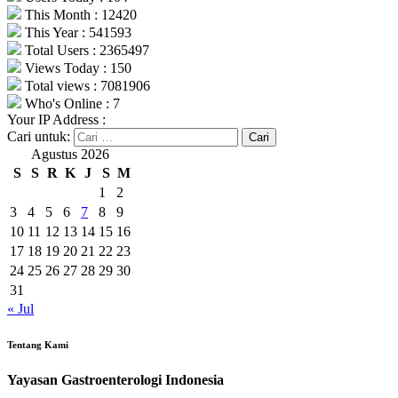
This Month : 12420
This Year : 541593
Total Users : 2365497
Views Today : 150
Total views : 7081906
Who's Online : 7
Your IP Address :
Cari untuk:
Agustus 2026
S
S
R
K
J
S
M
1
2
3
4
5
6
7
8
9
10
11
12
13
14
15
16
17
18
19
20
21
22
23
24
25
26
27
28
29
30
31
« Jul
Tentang Kami
Yayasan Gastroenterologi Indonesia