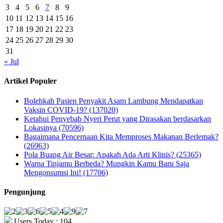
3
4
5
6
7
8
9
10
11
12
13
14
15
16
17
18
19
20
21
22
23
24
25
26
27
28
29
30
31
« Jul
Artikel Populer
Bolehkah Pasien Penyakit Asam Lambung Mendapatkan
Vaksin COVID-19? (137020)
Ketahui Penyebab Nyeri Perut yang Dirasakan berdasarkan
Lokasinya (70596)
Bagaimana Pencernaan Kita Memproses Makanan Berlemak?
(26963)
Pola Buang Air Besar: Apakah Ada Arti Klinis? (25365)
Warna Tinjamu Berbeda? Mungkin Kamu Baru Saja
Mengonsumsi Ini! (17706)
Pengunjung
Users Today : 104