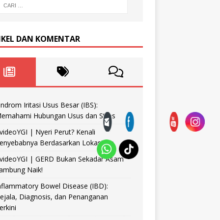
IKEL DAN KOMENTAR
indrom Iritasi Usus Besar (IBS):
emahami Hubungan Usus dan Stres
videoYGI | Nyeri Perut? Kenali
enyebabnya Berdasarkan Lokasinya
videoYGI | GERD Bukan Sekadar Asam
ambung Naik!
nflammatory Bowel Disease (IBD):
ejala, Diagnosis, dan Penanganan
erkini