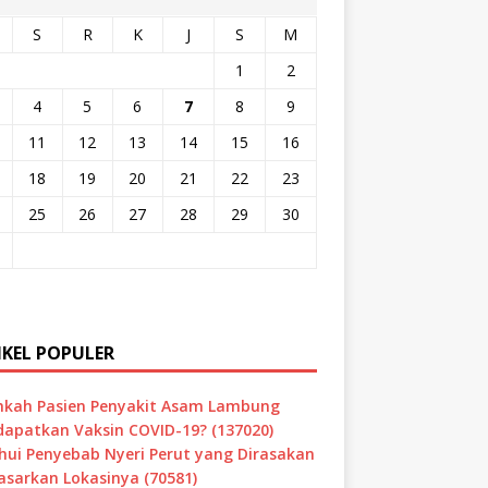
S
R
K
J
S
M
1
2
4
5
6
7
8
9
11
12
13
14
15
16
18
19
20
21
22
23
25
26
27
28
29
30
IKEL POPULER
hkah Pasien Penyakit Asam Lambung
apatkan Vaksin COVID-19? (137020)
hui Penyebab Nyeri Perut yang Dirasakan
asarkan Lokasinya (70581)