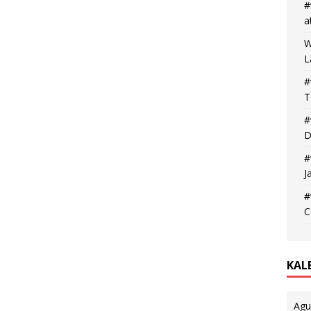
#
a
W
L
#
T
#
D
#
J
#
C
KAL
Agu