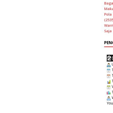
Baga
Maka
Pola 
(2535
Warn
Saja
PEN
U
T
T
T
V
T
W
You