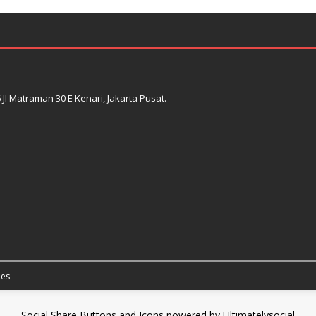
l Matraman 30 E Kenari, Jakarta Pusat.
es
Social Share Buttons and Icons
powered by Ultimatelysocial