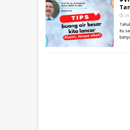
Tan
24
Tahuk
itu s
banya