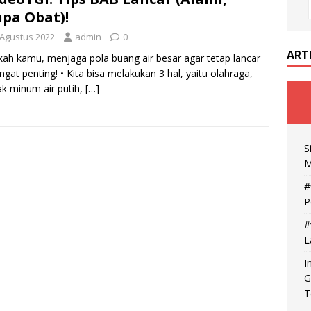
pa Obat)!
 Agustus 2022
admin
0
ART
ah kamu, menjaga pola buang air besar agar tetap lancar
angat penting! • Kita bisa melakukan 3 hal, yaitu olahraga,
k minum air putih,
[…]
S
M
#
P
#
L
I
G
T