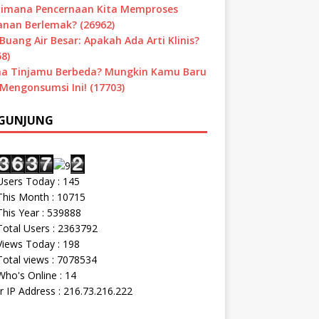
imana Pencernaan Kita Memproses
nan Berlemak? (26962)
Buang Air Besar: Apakah Ada Arti Klinis?
8)
a Tinjamu Berbeda? Mungkin Kamu Baru
 Mengonsumsi Ini! (17703)
GUNJUNG
sers Today : 145
his Month : 10715
his Year : 539888
otal Users : 2363792
iews Today : 198
otal views : 7078534
ho's Online : 14
r IP Address : 216.73.216.222