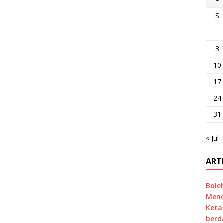
S
3
10
17
24
31
« Jul
ART
Bole
Mend
Keta
berd