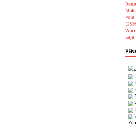
Baga
Maka
Pola 
(2536
Warn
Saja
PEN
U
T
T
T
V
T
W
You