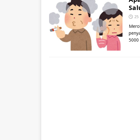
Sal
25
Merok
penya
5000 