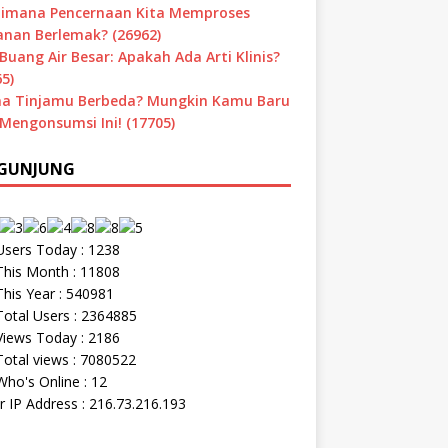
imana Pencernaan Kita Memproses
nan Berlemak? (26962)
Buang Air Besar: Apakah Ada Arti Klinis?
5)
a Tinjamu Berbeda? Mungkin Kamu Baru
 Mengonsumsi Ini! (17705)
GUNJUNG
sers Today : 1238
his Month : 11808
his Year : 540981
otal Users : 2364885
iews Today : 2186
otal views : 7080522
ho's Online : 12
r IP Address : 216.73.216.193