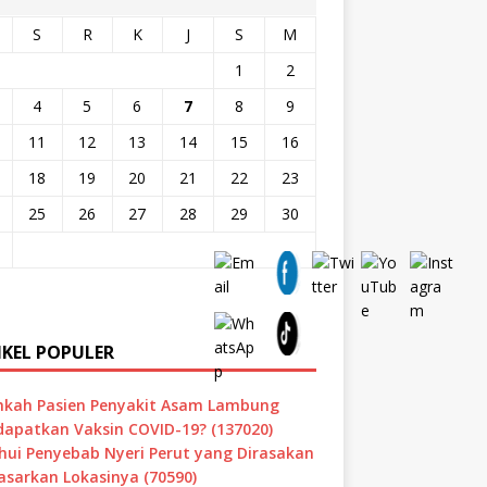
S
R
K
J
S
M
1
2
4
5
6
7
8
9
11
12
13
14
15
16
18
19
20
21
22
23
25
26
27
28
29
30
IKEL POPULER
hkah Pasien Penyakit Asam Lambung
apatkan Vaksin COVID-19? (137020)
hui Penyebab Nyeri Perut yang Dirasakan
asarkan Lokasinya (70590)