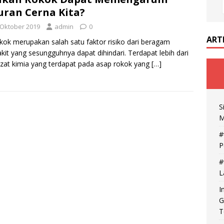
uran Cerna Kita?
 Oktober 2019
admin
0
ART
ok merupakan salah satu faktor risiko dari beragam
kit yang sesungguhnya dapat dihindari. Terdapat lebih dari
zat kimia yang terdapat pada asap rokok yang
[…]
S
M
#
P
#
L
I
G
T