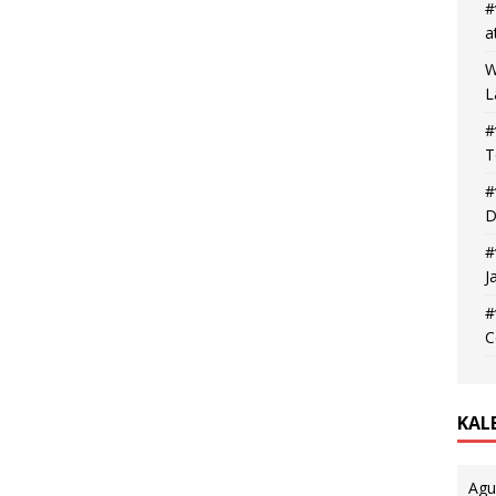
#
a
W
L
#
T
#
D
#
J
#
C
KAL
Agu