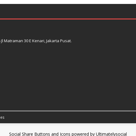
l Matraman 30 E Kenari, Jakarta Pusat.
es
Social Share Buttons and Icons
powered by Ultimatelysocial