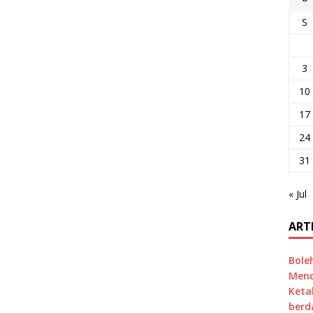
S
3
10
17
24
31
« Jul
ART
Bole
Mend
Keta
berd