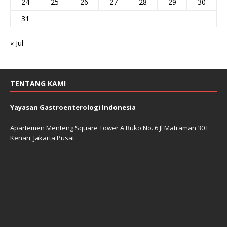
24
25
26
27
28
29
30
31
« Jul
TENTANG KAMI
Yayasan Gastroenterologi Indonesia
Apartemen Menteng Square Tower A Ruko No. 6 Jl Matraman 30 E
Kenari, Jakarta Pusat.