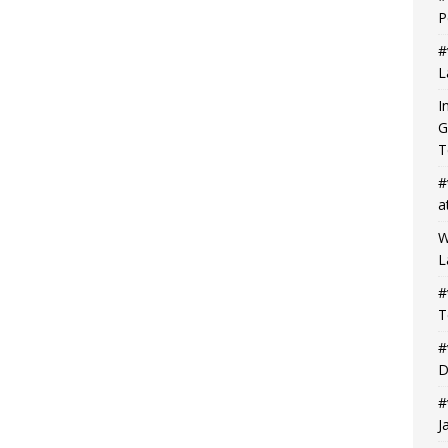
P
#
L
I
G
T
#
a
W
L
#
T
#
D
#
J