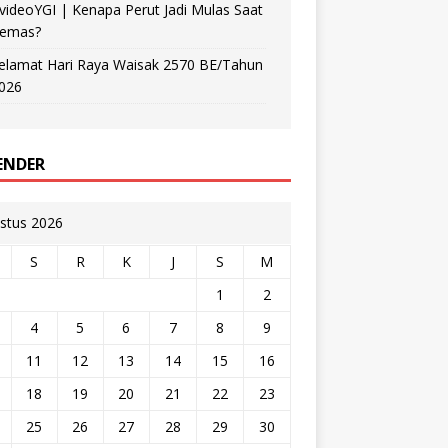
videoYGI | Kenapa Perut Jadi Mulas Saat
emas?
elamat Hari Raya Waisak 2570 BE/Tahun
026
ENDER
stus 2026
S
R
K
J
S
M
1
2
4
5
6
7
8
9
11
12
13
14
15
16
18
19
20
21
22
23
25
26
27
28
29
30