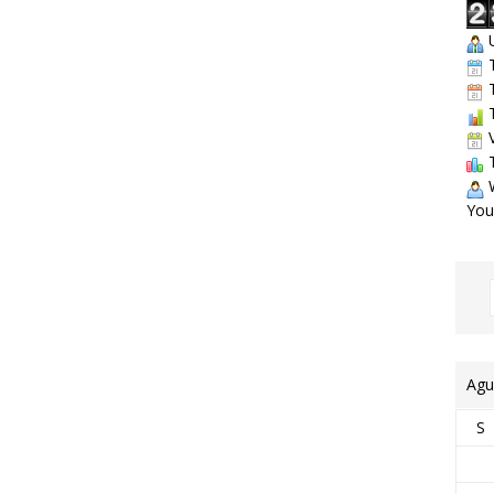
U
T
T
T
V
T
W
You
Agu
S