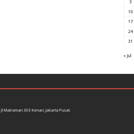
3
10
17
24
31
« Jul
l Matraman 30 E Kenari, Jakarta Pusat.