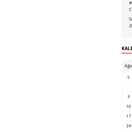
#
C
S
2
KAL
Agu
S
3
10
17
24