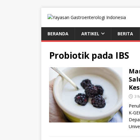
BERANDA
ARTIKEL
BERITA
Probiotik pada IBS
Man
Sal
Kes
3 
Penul
K-GEH
Depar
Unive