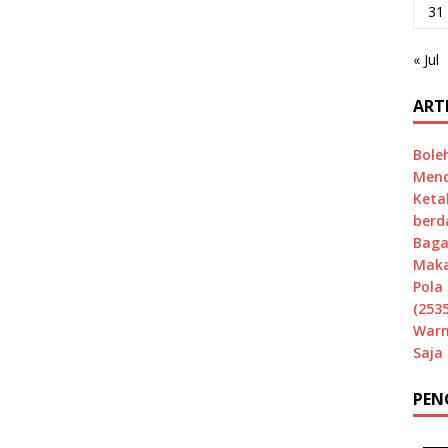
31
« Jul
ART
Bole
Mend
Keta
berd
Baga
Maka
Pola 
(2535
Warn
Saja
PEN