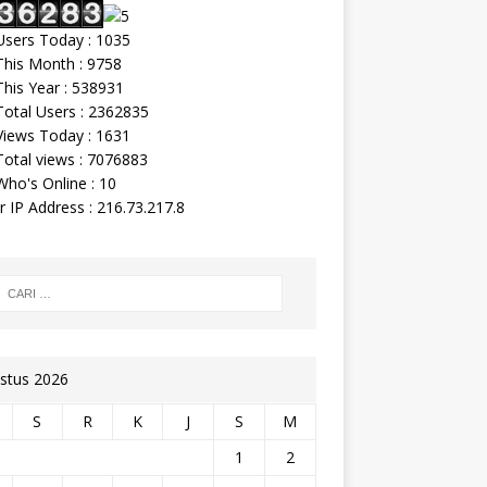
sers Today : 1035
his Month : 9758
his Year : 538931
otal Users : 2362835
iews Today : 1631
otal views : 7076883
ho's Online : 10
r IP Address : 216.73.217.8
stus 2026
S
R
K
J
S
M
1
2