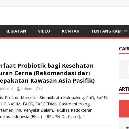
KEGIATAN
VIDEO
KONTAK
TENTANG KAMI
CAR
faat Probiotik bagi Kesehatan
uran Cerna (Rekomendasi dari
epakatan Kawasan Asia Pasifik)
ART
Mei 2019
admin
0
is: Prof. dr. Marcellus Simadibrata Kolopaking, PhD, SpPD,
, FINASIM, FACG, FASGEDivisi Gastroenterologi,
temen Ilmu Penyakit Dalam,Fakultas Kedokteran
rsitas Indonesia (FKUI) – RSUPN Dr. Cipto
[…]
#