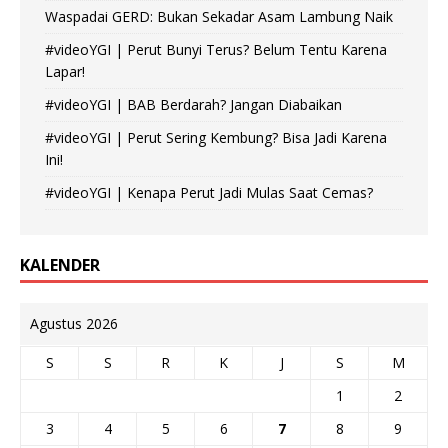
Waspadai GERD: Bukan Sekadar Asam Lambung Naik
#videoYGI | Perut Bunyi Terus? Belum Tentu Karena
Lapar!
#videoYGI | BAB Berdarah? Jangan Diabaikan
#videoYGI | Perut Sering Kembung? Bisa Jadi Karena
Ini!
#videoYGI | Kenapa Perut Jadi Mulas Saat Cemas?
KALENDER
Agustus 2026
S
S
R
K
J
S
M
1
2
3
4
5
6
7
8
9