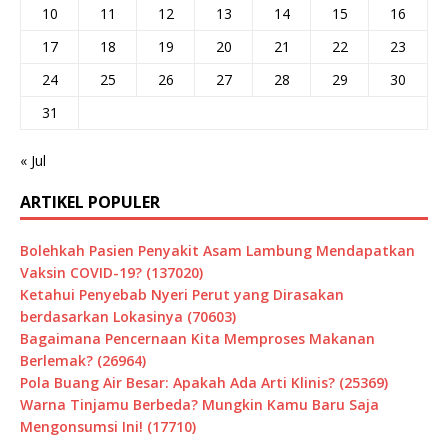
10
11
12
13
14
15
16
17
18
19
20
21
22
23
24
25
26
27
28
29
30
31
« Jul
ARTIKEL POPULER
Bolehkah Pasien Penyakit Asam Lambung Mendapatkan
Vaksin COVID-19? (137020)
Ketahui Penyebab Nyeri Perut yang Dirasakan
berdasarkan Lokasinya (70603)
Bagaimana Pencernaan Kita Memproses Makanan
Berlemak? (26964)
Pola Buang Air Besar: Apakah Ada Arti Klinis? (25369)
Warna Tinjamu Berbeda? Mungkin Kamu Baru Saja
Mengonsumsi Ini! (17710)