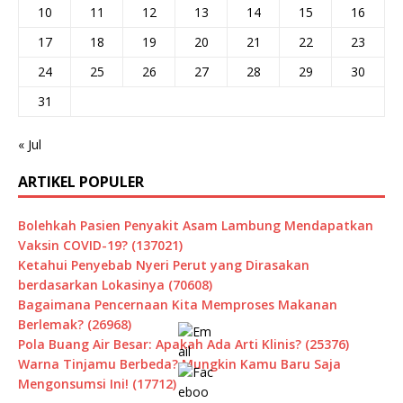
10
11
12
13
14
15
16
17
18
19
20
21
22
23
24
25
26
27
28
29
30
31
« Jul
ARTIKEL POPULER
Bolehkah Pasien Penyakit Asam Lambung Mendapatkan
Vaksin COVID-19? (137021)
Ketahui Penyebab Nyeri Perut yang Dirasakan
berdasarkan Lokasinya (70608)
Bagaimana Pencernaan Kita Memproses Makanan
Berlemak? (26968)
Pola Buang Air Besar: Apakah Ada Arti Klinis? (25376)
Warna Tinjamu Berbeda? Mungkin Kamu Baru Saja
Mengonsumsi Ini! (17712)