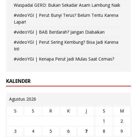
Waspadai GERD: Bukan Sekadar Asam Lambung Naik
#videoYGI | Perut Bunyi Terus? Belum Tentu Karena
Lapar!
#videoYGI | BAB Berdarah? Jangan Diabaikan
#videoYGI | Perut Sering Kembung? Bisa Jadi Karena
Ini!
#videoYGI | Kenapa Perut Jadi Mulas Saat Cemas?
KALENDER
Agustus 2026
S
S
R
K
J
S
M
1
2
3
4
5
6
7
8
9