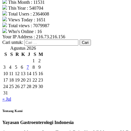
This Month : 11531
This Year : 540704
Total Users : 2364608
Views Today : 1651
Total views : 7079987
Who's Online : 16
Your IP Address : 216.73.216.156
Cari untuk:
Agustus 2026
S
S
R
K
J
S
M
1
2
3
4
5
6
7
8
9
10
11
12
13
14
15
16
17
18
19
20
21
22
23
24
25
26
27
28
29
30
31
« Jul
Tentang Kami
Yayasan Gastroenterologi Indonesia