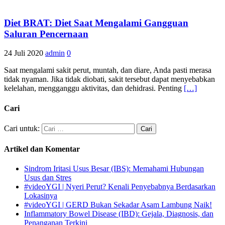
Diet BRAT: Diet Saat Mengalami Gangguan
Saluran Pencernaan
24 Juli 2020
admin
0
Saat mengalami sakit perut, muntah, dan diare, Anda pasti merasa
tidak nyaman. Jika tidak diobati, sakit tersebut dapat menyebabkan
kelelahan, mengganggu aktivitas, dan dehidrasi. Penting
[…]
Cari
Cari untuk:
Artikel dan Komentar
Sindrom Iritasi Usus Besar (IBS): Memahami Hubungan
Usus dan Stres
#videoYGI | Nyeri Perut? Kenali Penyebabnya Berdasarkan
Lokasinya
#videoYGI | GERD Bukan Sekadar Asam Lambung Naik!
Inflammatory Bowel Disease (IBD): Gejala, Diagnosis, dan
Penanganan Terkini