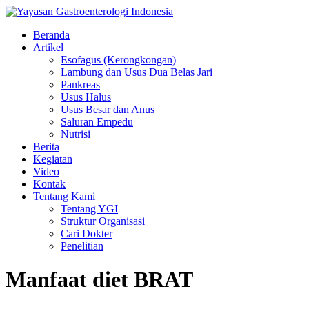
Beranda
Artikel
Esofagus (Kerongkongan)
Lambung dan Usus Dua Belas Jari
Pankreas
Usus Halus
Usus Besar dan Anus
Saluran Empedu
Nutrisi
Berita
Kegiatan
Video
Kontak
Tentang Kami
Tentang YGI
Struktur Organisasi
Cari Dokter
Penelitian
Manfaat diet BRAT