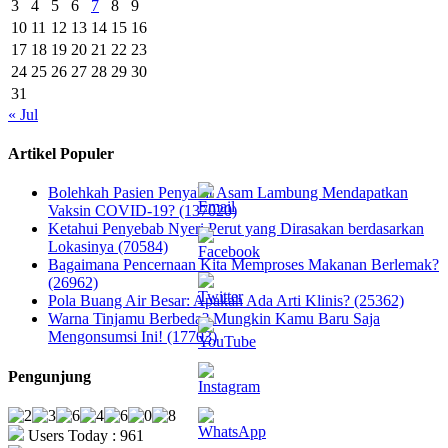
3
4
5
6
7
8
9
10
11
12
13
14
15
16
17
18
19
20
21
22
23
24
25
26
27
28
29
30
31
« Jul
Artikel Populer
Bolehkah Pasien Penyakit Asam Lambung Mendapatkan
Vaksin COVID-19? (137020)
Ketahui Penyebab Nyeri Perut yang Dirasakan berdasarkan
Lokasinya (70584)
Bagaimana Pencernaan Kita Memproses Makanan Berlemak?
(26962)
Pola Buang Air Besar: Apakah Ada Arti Klinis? (25362)
Warna Tinjamu Berbeda? Mungkin Kamu Baru Saja
Mengonsumsi Ini! (17703)
Pengunjung
Users Today : 961