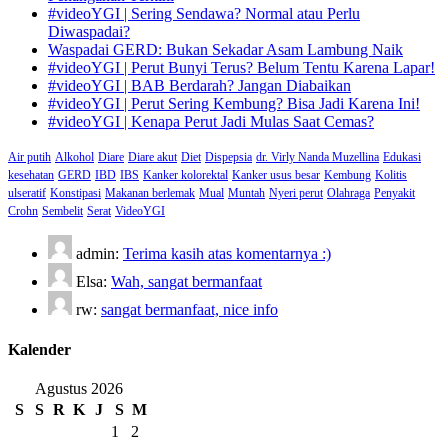
#videoYGI | Sering Sendawa? Normal atau Perlu
Diwaspadai?
Waspadai GERD: Bukan Sekadar Asam Lambung Naik
#videoYGI | Perut Bunyi Terus? Belum Tentu Karena Lapar!
#videoYGI | BAB Berdarah? Jangan Diabaikan
#videoYGI | Perut Sering Kembung? Bisa Jadi Karena Ini!
#videoYGI | Kenapa Perut Jadi Mulas Saat Cemas?
Air putih
Alkohol
Diare
Diare akut
Diet
Dispepsia
dr. Virly Nanda Muzellina
Edukasi
kesehatan
GERD
IBD
IBS
Kanker kolorektal
Kanker usus besar
Kembung
Kolitis
ulseratif
Konstipasi
Makanan berlemak
Mual
Muntah
Nyeri perut
Olahraga
Penyakit
Crohn
Sembelit
Serat
VideoYGI
admin:
Terima kasih atas komentarnya :)
Elsa:
Wah, sangat bermanfaat
rw:
sangat bermanfaat, nice info
Kalender
Agustus 2026
S
S
R
K
J
S
M
1
2