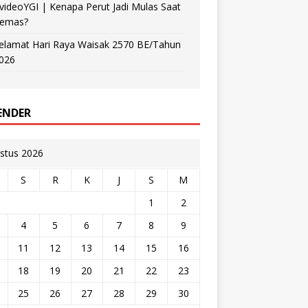
videoYGI | Kenapa Perut Jadi Mulas Saat
emas?
elamat Hari Raya Waisak 2570 BE/Tahun
026
ENDER
stus 2026
S
R
K
J
S
M
1
2
4
5
6
7
8
9
11
12
13
14
15
16
18
19
20
21
22
23
25
26
27
28
29
30