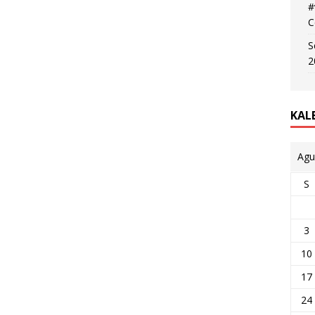
#
C
S
2
KAL
Agu
S
3
10
17
24