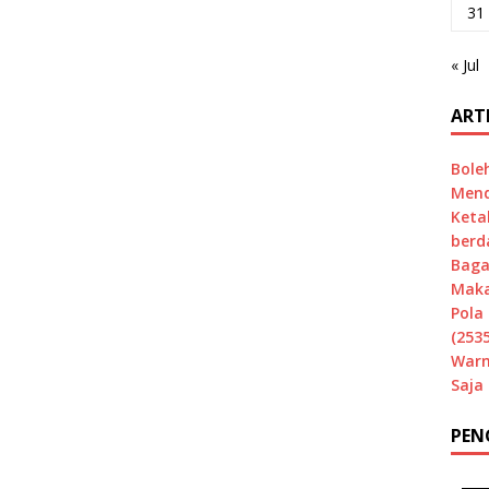
31
« Jul
ART
Bole
Mend
Keta
berd
Baga
Maka
Pola 
(2535
Warn
Saja
PEN