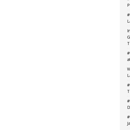
P
#
L
I
G
T
#
a
W
L
#
T
#
D
#
J