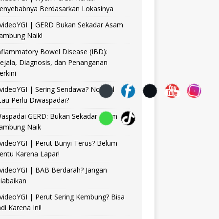
enyebabnya Berdasarkan Lokasinya
videoYGI | GERD Bukan Sekadar Asam
ambung Naik!
nflammatory Bowel Disease (IBD):
ejala, Diagnosis, dan Penanganan
erkini
videoYGI | Sering Sendawa? Normal
tau Perlu Diwaspadai?
aspadai GERD: Bukan Sekadar Asam
ambung Naik
videoYGI | Perut Bunyi Terus? Belum
entu Karena Lapar!
videoYGI | BAB Berdarah? Jangan
iabaikan
videoYGI | Perut Sering Kembung? Bisa
adi Karena Ini!