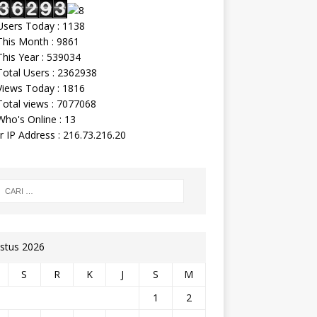
sers Today : 1138
his Month : 9861
his Year : 539034
otal Users : 2362938
iews Today : 1816
otal views : 7077068
ho's Online : 13
r IP Address : 216.73.216.20
stus 2026
S
R
K
J
S
M
1
2