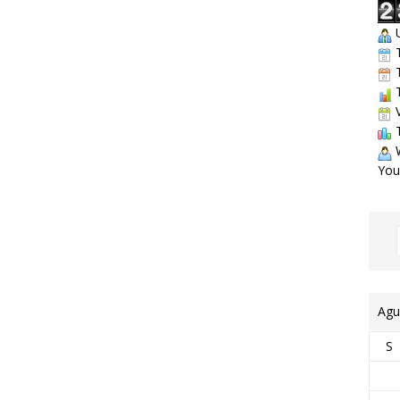
U
T
T
T
V
T
W
You
Agu
S