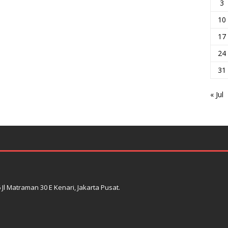
3
10
17
24
31
« Jul
l Matraman 30 E Kenari, Jakarta Pusat.