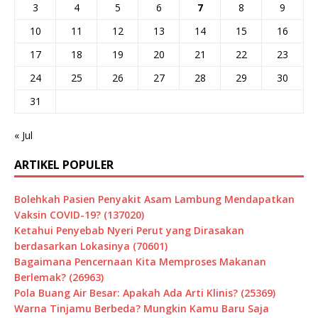
3
4
5
6
7
8
9
10
11
12
13
14
15
16
17
18
19
20
21
22
23
24
25
26
27
28
29
30
31
« Jul
ARTIKEL POPULER
Bolehkah Pasien Penyakit Asam Lambung Mendapatkan
Vaksin COVID-19? (137020)
Ketahui Penyebab Nyeri Perut yang Dirasakan
berdasarkan Lokasinya (70601)
Bagaimana Pencernaan Kita Memproses Makanan
Berlemak? (26963)
Pola Buang Air Besar: Apakah Ada Arti Klinis? (25369)
Warna Tinjamu Berbeda? Mungkin Kamu Baru Saja