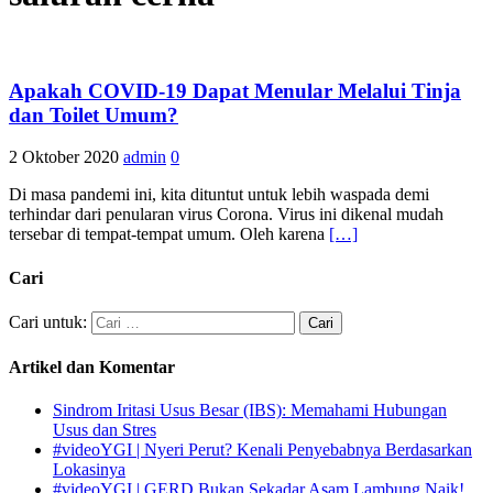
Apakah COVID-19 Dapat Menular Melalui Tinja
dan Toilet Umum?
2 Oktober 2020
admin
0
Di masa pandemi ini, kita dituntut untuk lebih waspada demi
terhindar dari penularan virus Corona. Virus ini dikenal mudah
tersebar di tempat-tempat umum. Oleh karena
[…]
Cari
Cari untuk:
Artikel dan Komentar
Sindrom Iritasi Usus Besar (IBS): Memahami Hubungan
Usus dan Stres
#videoYGI | Nyeri Perut? Kenali Penyebabnya Berdasarkan
Lokasinya
#videoYGI | GERD Bukan Sekadar Asam Lambung Naik!