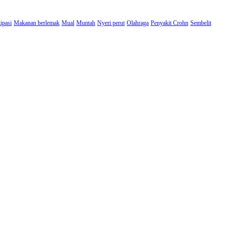
ipasi
Makanan berlemak
Mual
Muntah
Nyeri perut
Olahraga
Penyakit Crohn
Sembelit