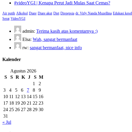
#videoYGI | Kenapa Perut Jadi Mulas Saat Cemas?
Air putih
Alkohol
Diare
Diare akut
Diet
Dispepsia
dr. Virly Nanda Muzellina
Edukasi kese
Serat
VideoYGI
admin:
Terima kasih atas komentarnya :)
Elsa:
Wah, sangat bermanfaat
rw:
sangat bermanfaat, nice info
Kalender
Agustus 2026
S
S
R
K
J
S
M
1
2
3
4
5
6
7
8
9
10
11
12
13
14
15
16
17
18
19
20
21
22
23
24
25
26
27
28
29
30
31
« Jul