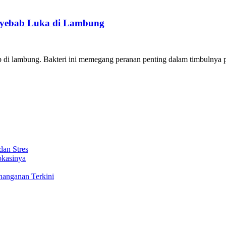
Penyebab Luka di Lambung
p di lambung. Bakteri ini memegang peranan penting dalam timbulnya p
dan Stres
okasinya
nanganan Terkini