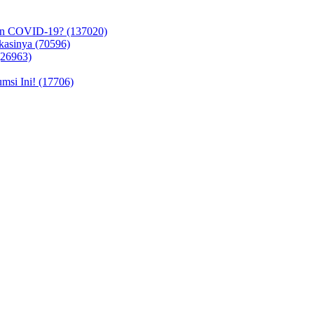
in COVID-19? (137020)
kasinya (70596)
(26963)
si Ini! (17706)