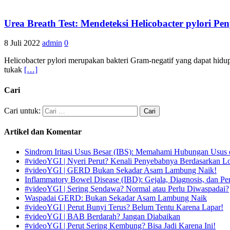
Urea Breath Test: Mendeteksi Helicobacter pylori 
8 Juli 2022
admin
0
Helicobacter pylori merupakan bakteri Gram-negatif yang dapat hidu
tukak
[…]
Cari
Cari untuk:
Artikel dan Komentar
Sindrom Iritasi Usus Besar (IBS): Memahami Hubungan Usus 
#videoYGI | Nyeri Perut? Kenali Penyebabnya Berdasarkan L
#videoYGI | GERD Bukan Sekadar Asam Lambung Naik!
Inflammatory Bowel Disease (IBD): Gejala, Diagnosis, dan Pe
#videoYGI | Sering Sendawa? Normal atau Perlu Diwaspadai?
Waspadai GERD: Bukan Sekadar Asam Lambung Naik
#videoYGI | Perut Bunyi Terus? Belum Tentu Karena Lapar!
#videoYGI | BAB Berdarah? Jangan Diabaikan
#videoYGI | Perut Sering Kembung? Bisa Jadi Karena Ini!