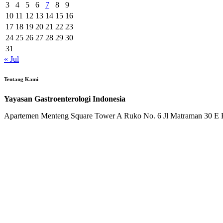
3
4
5
6
7
8
9
10
11
12
13
14
15
16
17
18
19
20
21
22
23
24
25
26
27
28
29
30
31
« Jul
Tentang Kami
Yayasan Gastroenterologi Indonesia
Apartemen Menteng Square Tower A Ruko No. 6 Jl Matraman 30 E Ke