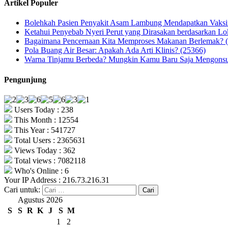
Artikel Populer
Bolehkah Pasien Penyakit Asam Lambung Mendapatkan Vaks
Ketahui Penyebab Nyeri Perut yang Dirasakan berdasarkan Lo
Bagaimana Pencernaan Kita Memproses Makanan Berlemak? 
Pola Buang Air Besar: Apakah Ada Arti Klinis? (25366)
Warna Tinjamu Berbeda? Mungkin Kamu Baru Saja Mengonsum
Pengunjung
Users Today : 238
This Month : 12554
This Year : 541727
Total Users : 2365631
Views Today : 362
Total views : 7082118
Who's Online : 6
Your IP Address : 216.73.216.31
Cari untuk:
Agustus 2026
S
S
R
K
J
S
M
1
2