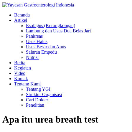
Beranda
Artikel
Esofagus (Kerongkongan)
Lambung dan Usus Dua Belas Jari
Pankreas
Usus Halus
Usus Besar dan Anus
Saluran Empedu
Nutrisi
Berita
Kegiatan
Video
Kontak
Tentang Kami
Tentang YGI
Struktur Organisasi
Cari Dokter
Penelitian
Apa itu urea breath test