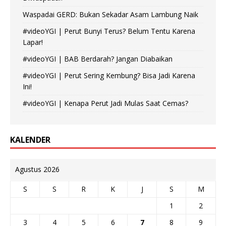
Waspadai GERD: Bukan Sekadar Asam Lambung Naik
#videoYGI | Perut Bunyi Terus? Belum Tentu Karena
Lapar!
#videoYGI | BAB Berdarah? Jangan Diabaikan
#videoYGI | Perut Sering Kembung? Bisa Jadi Karena
Ini!
#videoYGI | Kenapa Perut Jadi Mulas Saat Cemas?
KALENDER
Agustus 2026
S
S
R
K
J
S
M
1
2
3
4
5
6
7
8
9