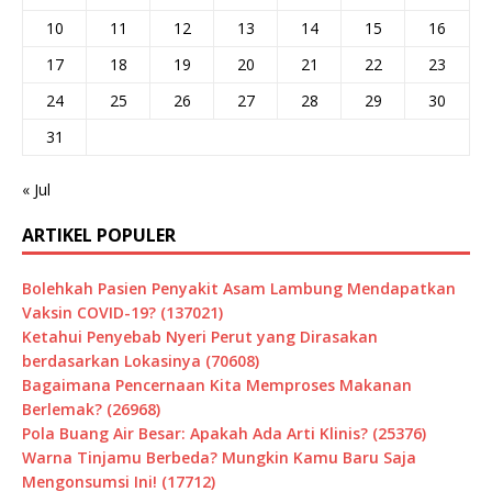
10
11
12
13
14
15
16
17
18
19
20
21
22
23
24
25
26
27
28
29
30
31
« Jul
ARTIKEL POPULER
Bolehkah Pasien Penyakit Asam Lambung Mendapatkan
Vaksin COVID-19? (137021)
Ketahui Penyebab Nyeri Perut yang Dirasakan
berdasarkan Lokasinya (70608)
Bagaimana Pencernaan Kita Memproses Makanan
Berlemak? (26968)
Pola Buang Air Besar: Apakah Ada Arti Klinis? (25376)
Warna Tinjamu Berbeda? Mungkin Kamu Baru Saja
Mengonsumsi Ini! (17712)