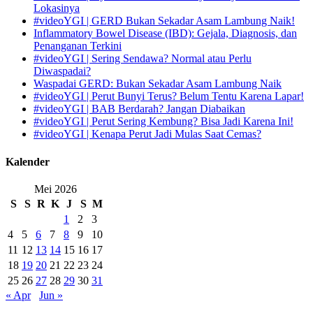
Lokasinya
#videoYGI | GERD Bukan Sekadar Asam Lambung Naik!
Inflammatory Bowel Disease (IBD): Gejala, Diagnosis, dan
Penanganan Terkini
#videoYGI | Sering Sendawa? Normal atau Perlu
Diwaspadai?
Waspadai GERD: Bukan Sekadar Asam Lambung Naik
#videoYGI | Perut Bunyi Terus? Belum Tentu Karena Lapar!
#videoYGI | BAB Berdarah? Jangan Diabaikan
#videoYGI | Perut Sering Kembung? Bisa Jadi Karena Ini!
#videoYGI | Kenapa Perut Jadi Mulas Saat Cemas?
Kalender
Mei 2026
S
S
R
K
J
S
M
1
2
3
4
5
6
7
8
9
10
11
12
13
14
15
16
17
18
19
20
21
22
23
24
25
26
27
28
29
30
31
« Apr
Jun »