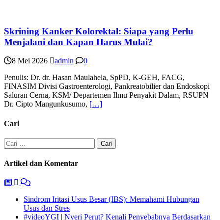
Skrining Kanker Kolorektal: Siapa yang Perlu
Menjalani dan Kapan Harus Mulai?
8 Mei 2026
admin
0
Penulis: Dr. dr. Hasan Maulahela, SpPD, K-GEH, FACG,
FINASIM Divisi Gastroenterologi, Pankreatobilier dan Endoskopi
Saluran Cerna, KSM/ Departemen Ilmu Penyakit Dalam, RSUPN
Dr. Cipto Mangunkusumo,
[…]
Cari
Cari
untuk:
Artikel dan Komentar
Sindrom Iritasi Usus Besar (IBS): Memahami Hubungan
Usus dan Stres
#videoYGI | Nyeri Perut? Kenali Penyebabnya Berdasarkan