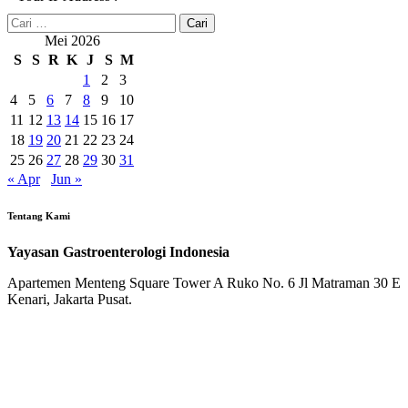
Cari
untuk:
Mei 2026
S
S
R
K
J
S
M
1
2
3
4
5
6
7
8
9
10
11
12
13
14
15
16
17
18
19
20
21
22
23
24
25
26
27
28
29
30
31
« Apr
Jun »
Tentang Kami
Yayasan Gastroenterologi Indonesia
Apartemen Menteng Square Tower A Ruko No. 6 Jl Matraman 30 E
Kenari, Jakarta Pusat.