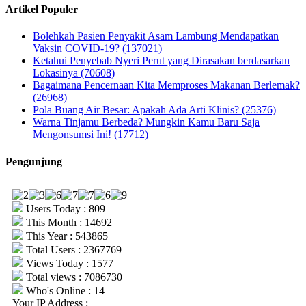
Artikel Populer
Bolehkah Pasien Penyakit Asam Lambung Mendapatkan
Vaksin COVID-19? (137021)
Ketahui Penyebab Nyeri Perut yang Dirasakan berdasarkan
Lokasinya (70608)
Bagaimana Pencernaan Kita Memproses Makanan Berlemak?
(26968)
Pola Buang Air Besar: Apakah Ada Arti Klinis? (25376)
Warna Tinjamu Berbeda? Mungkin Kamu Baru Saja
Mengonsumsi Ini! (17712)
Pengunjung
Users Today : 809
This Month : 14692
This Year : 543865
Total Users : 2367769
Views Today : 1577
Total views : 7086730
Who's Online : 14
Your IP Address :