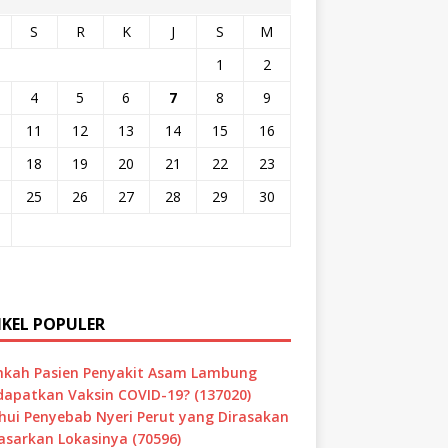
S
R
K
J
S
M
1
2
4
5
6
7
8
9
11
12
13
14
15
16
18
19
20
21
22
23
25
26
27
28
29
30
IKEL POPULER
hkah Pasien Penyakit Asam Lambung
apatkan Vaksin COVID-19? (137020)
hui Penyebab Nyeri Perut yang Dirasakan
asarkan Lokasinya (70596)