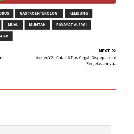
IDRUS
GASTROENTEROLOGI
KEMBUNG
MUAL
MUNTAH
RIWAYAT ALERGI
SCAR
NEXT
ni
#videoYGI: Catat! 6 Tips Cegah Dispepsia, Ini
Penjelasannya..