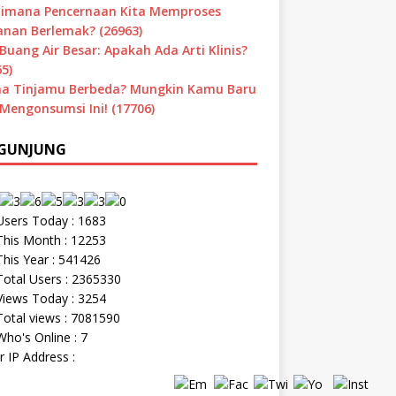
imana Pencernaan Kita Memproses
nan Berlemak? (26963)
Buang Air Besar: Apakah Ada Arti Klinis?
5)
a Tinjamu Berbeda? Mungkin Kamu Baru
 Mengonsumsi Ini! (17706)
GUNJUNG
sers Today : 1683
his Month : 12253
his Year : 541426
otal Users : 2365330
iews Today : 3254
otal views : 7081590
ho's Online : 7
r IP Address :