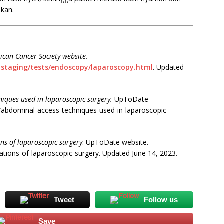
akan.
ican Cancer Society website.
s-staging/tests/endoscopy/laparoscopy.html
. Updated
iques used in laparoscopic surgery.
UpToDate
abdominal-access-techniques-used-in-laparoscopic-
ns of laparoscopic surgery
. UpToDate website.
tions-of-laparoscopic-surgery. Updated June 14, 2023.
Tweet
Follow us
Save