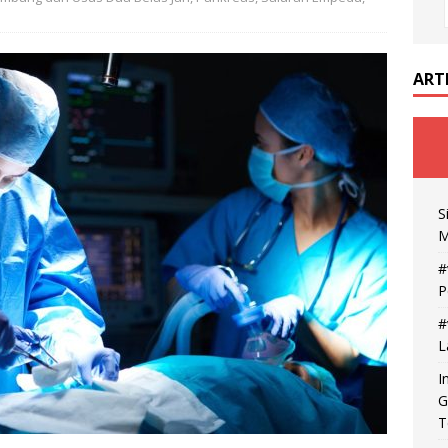
ART
S
M
#
P
#
L
I
G
T