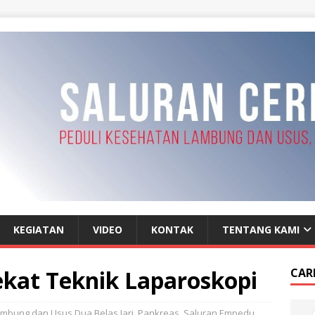
KEGIATAN
VIDEO
KONTAK
TENTANG KAMI
kat Teknik Laparoskopi
CAR
mbung dan Usus Dua Belas Jari
,
Pankreas
,
Saluran Empedu
,