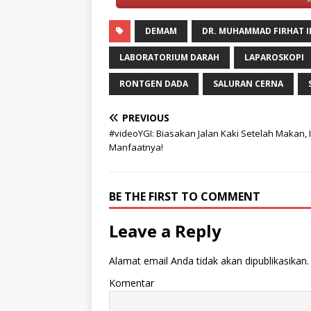
DEMAM
DR. MUHAMMAD FIRHAT 
LABORATORIUM DARAH
LAPAROSKOPI
RONTGEN DADA
SALURAN CERNA
PREVIOUS
#videoYGI: Biasakan Jalan Kaki Setelah Makan, I
Manfaatnya!
BE THE FIRST TO COMMENT
Leave a Reply
Alamat email Anda tidak akan dipublikasikan.
Komentar