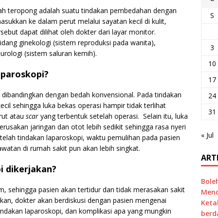
dah teropong adalah suatu tindakan pembedahan dengan
S
kkan ke dalam perut melalui sayatan kecil di kulit,
but dapat dilihat oleh dokter dari layar monitor.
idang ginekologi (sistem reproduksi pada wanita),
3
urologi (sistem saluran kemih).
10
aparoskopi?
17
a dibandingkan dengan bedah konvensional. Pada tindakan
24
cil sehingga luka bekas operasi hampir tidak terlihat
31
rut atau
scar
yang terbentuk setelah operasi. Selain itu, luka
erusakan jaringan dan otot lebih sedikit sehingga rasa nyeri
« Jul
telah tindakan laparoskopi, waktu pemulihan pada pasien
awatan di rumah sakit pun akan lebih singkat.
ART
 dikerjakan?
Bole
, sehingga pasien akan tertidur dan tidak merasakan sakit
Mend
kan, dokter akan berdiskusi dengan pasien mengenai
Keta
tindakan laparoskopi, dan komplikasi apa yang mungkin
berd