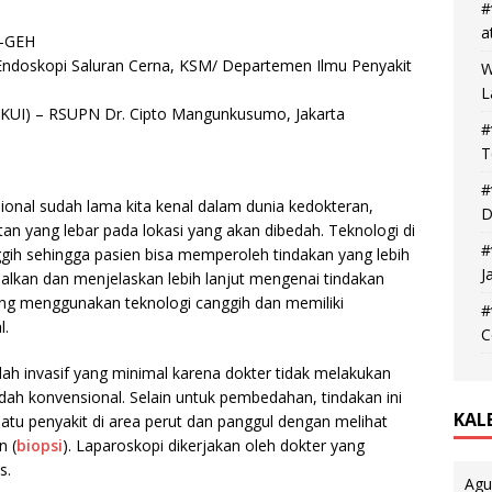
#
a
K-GEH
n Endoskopi Saluran Cerna, KSM/ Departemen Ilmu Penyakit
W
L
(FKUI) – RSUPN Dr. Cipto Mangunkusumo, Jakarta
#
T
#
onal sudah lama kita kenal dalam dunia kedokteran,
D
an yang lebar pada lokasi yang akan dibedah. Teknologi di
#
ih sehingga pasien bisa memperoleh tindakan yang lebih
J
alkan dan menjelaskan lebih lanjut mengenai tindakan
ang menggunakan teknologi canggih dan memiliki
#
l.
C
ah invasif yang minimal karena dokter tidak melakukan
dah konvensional. Selain untuk pembedahan, tindakan ini
KAL
atu penyakit di area perut dan panggul dengan melihat
n (
biopsi
). Laparoskopi dikerjakan oleh dokter yang
s.
Agu