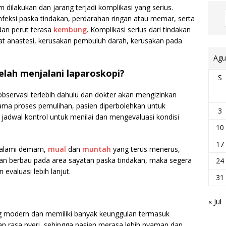
ilakukan dan jarang terjadi komplikasi yang serius.
infeksi paska tindakan, perdarahan ringan atau memar, serta
 dan perut terasa
kembung
. Komplikasi serius dari tindakan
 obat anastesi, kerusakan pembuluh darah, kerusakan pada
Agu
elah menjalani laparoskopi?
S
observasi terlebih dahulu dan dokter akan mengizinkan
Selama proses pemulihan, pasien diperbolehkan untuk
3
 jadwal kontrol untuk menilai dan mengevaluasi kondisi
10
17
ngalami demam,
mual
dan
muntah
yang terus menerus,
iran berbau pada area sayatan paska tindakan, maka segera
24
evaluasi lebih lanjut.
31
« Jul
g modern dan memiliki banyak keunggulan termasuk
 rasa nyeri, sehingga pasien merasa lebih nyaman dan