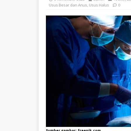
Usus Besar dan Anus
,
Usus Halus
0
Sumber gambar: freepik.com