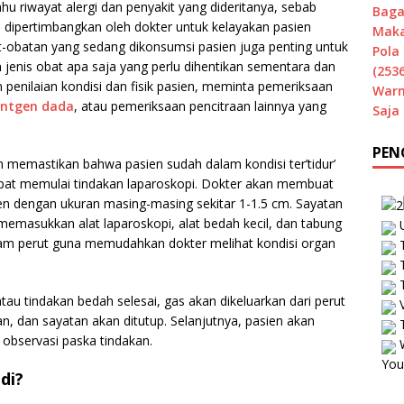
ahu riwayat alergi dan penyakit yang dideritanya, sebab
Baga
an dipertimbangkan oleh dokter untuk kelayakan pasien
Maka
at-obatan yang sedang dikonsumsi pasien juga penting untuk
Pola 
jenis obat apa saja yang perlu dihentikan sementara dan
(2536
 penilaian kondisi dan fisik pasien, meminta pemeriksaan
Warn
ontgen dada
, atau pemeriksaan pencitraan lainnya yang
Saja
PEN
an memastikan bahwa pasien sudah dalam kondisi ter’tidur’
at memulai tindakan laparoskopi. Dokter akan membuat
sien dengan ukuran masing-masing sekitar 1-1.5 cm. Sayatan
memasukkan alat laparoskopi, alat bedah kecil, dan tabung
U
m perut guna memudahkan dokter melihat kondisi organ
T
T
T
au tindakan bedah selesai, gas akan dikeluarkan dari perut
V
an, dan sayatan akan ditutup. Selanjutnya, pasien akan
T
 observasi paska tindakan.
W
You
di?