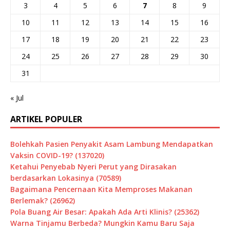
3
4
5
6
7
8
9
10
11
12
13
14
15
16
17
18
19
20
21
22
23
24
25
26
27
28
29
30
31
« Jul
ARTIKEL POPULER
Bolehkah Pasien Penyakit Asam Lambung Mendapatkan
Vaksin COVID-19? (137020)
Ketahui Penyebab Nyeri Perut yang Dirasakan
berdasarkan Lokasinya (70589)
Bagaimana Pencernaan Kita Memproses Makanan
Berlemak? (26962)
Pola Buang Air Besar: Apakah Ada Arti Klinis? (25362)
Warna Tinjamu Berbeda? Mungkin Kamu Baru Saja