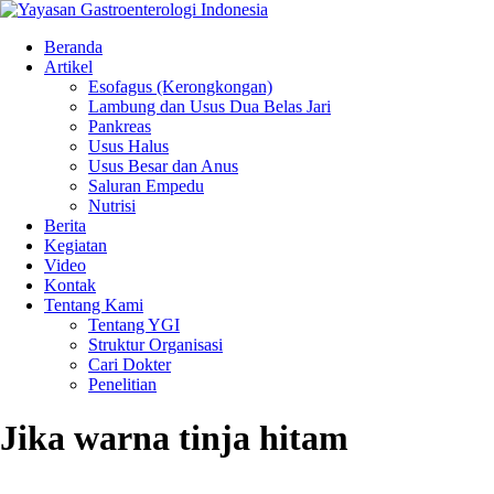
Beranda
Artikel
Esofagus (Kerongkongan)
Lambung dan Usus Dua Belas Jari
Pankreas
Usus Halus
Usus Besar dan Anus
Saluran Empedu
Nutrisi
Berita
Kegiatan
Video
Kontak
Tentang Kami
Tentang YGI
Struktur Organisasi
Cari Dokter
Penelitian
Jika warna tinja hitam