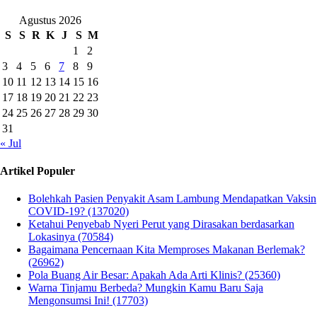
Agustus 2026
S
S
R
K
J
S
M
1
2
3
4
5
6
7
8
9
10
11
12
13
14
15
16
17
18
19
20
21
22
23
24
25
26
27
28
29
30
31
« Jul
Artikel Populer
Bolehkah Pasien Penyakit Asam Lambung Mendapatkan Vaksin
COVID-19? (137020)
Ketahui Penyebab Nyeri Perut yang Dirasakan berdasarkan
Lokasinya (70584)
Bagaimana Pencernaan Kita Memproses Makanan Berlemak?
(26962)
Pola Buang Air Besar: Apakah Ada Arti Klinis? (25360)
Warna Tinjamu Berbeda? Mungkin Kamu Baru Saja
Mengonsumsi Ini! (17703)