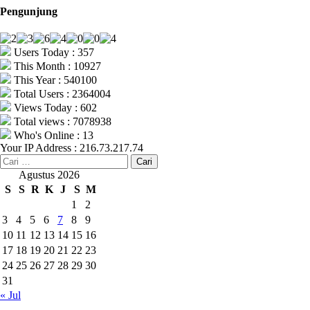
Pengunjung
Users Today : 357
This Month : 10927
This Year : 540100
Total Users : 2364004
Views Today : 602
Total views : 7078938
Who's Online : 13
Your IP Address : 216.73.217.74
Cari
untuk:
Agustus 2026
S
S
R
K
J
S
M
1
2
3
4
5
6
7
8
9
10
11
12
13
14
15
16
17
18
19
20
21
22
23
24
25
26
27
28
29
30
31
« Jul