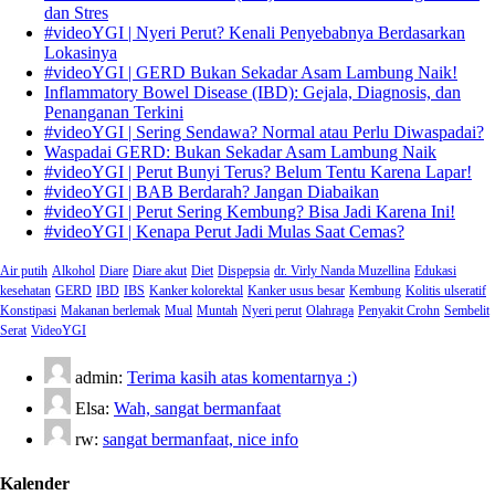
dan Stres
#videoYGI | Nyeri Perut? Kenali Penyebabnya Berdasarkan
Lokasinya
#videoYGI | GERD Bukan Sekadar Asam Lambung Naik!
Inflammatory Bowel Disease (IBD): Gejala, Diagnosis, dan
Penanganan Terkini
#videoYGI | Sering Sendawa? Normal atau Perlu Diwaspadai?
Waspadai GERD: Bukan Sekadar Asam Lambung Naik
#videoYGI | Perut Bunyi Terus? Belum Tentu Karena Lapar!
#videoYGI | BAB Berdarah? Jangan Diabaikan
#videoYGI | Perut Sering Kembung? Bisa Jadi Karena Ini!
#videoYGI | Kenapa Perut Jadi Mulas Saat Cemas?
Air putih
Alkohol
Diare
Diare akut
Diet
Dispepsia
dr. Virly Nanda Muzellina
Edukasi
kesehatan
GERD
IBD
IBS
Kanker kolorektal
Kanker usus besar
Kembung
Kolitis ulseratif
Konstipasi
Makanan berlemak
Mual
Muntah
Nyeri perut
Olahraga
Penyakit Crohn
Sembelit
Serat
VideoYGI
admin:
Terima kasih atas komentarnya :)
Elsa:
Wah, sangat bermanfaat
rw:
sangat bermanfaat, nice info
Kalender