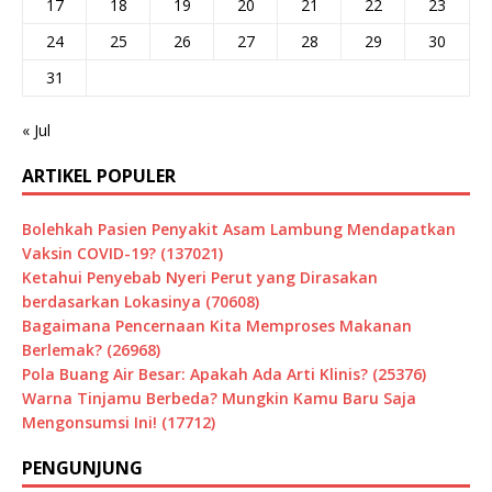
17
18
19
20
21
22
23
24
25
26
27
28
29
30
31
« Jul
ARTIKEL POPULER
Bolehkah Pasien Penyakit Asam Lambung Mendapatkan
Vaksin COVID-19? (137021)
Ketahui Penyebab Nyeri Perut yang Dirasakan
berdasarkan Lokasinya (70608)
Bagaimana Pencernaan Kita Memproses Makanan
Berlemak? (26968)
Pola Buang Air Besar: Apakah Ada Arti Klinis? (25376)
Warna Tinjamu Berbeda? Mungkin Kamu Baru Saja
Mengonsumsi Ini! (17712)
PENGUNJUNG