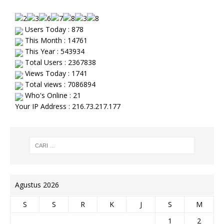
Users Today : 878
This Month : 14761
This Year : 543934
Total Users : 2367838
Views Today : 1741
Total views : 7086894
Who's Online : 21
Your IP Address : 216.73.217.177
Agustus 2026
S
S
R
K
J
S
M
1
2