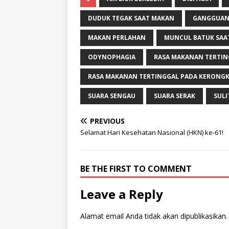
DUDUK TEGAK SAAT MAKAN
GANGGUAN
MAKAN PERLAHAN
MUNCUL BATUK SAA
ODYNOPHAGIA
RASA MAKANAN TERTIN
RASA MAKANAN TERTINGGAL PADA KERON
SUARA SENGAU
SUARA SERAK
SUL
PREVIOUS
Selamat Hari Kesehatan Nasional (HKN) ke-61!
BE THE FIRST TO COMMENT
Leave a Reply
Alamat email Anda tidak akan dipublikasikan.