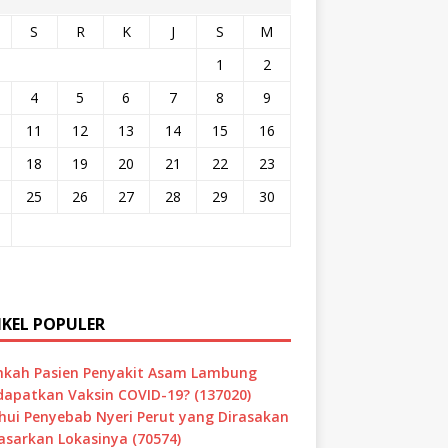
S
R
K
J
S
M
1
2
4
5
6
7
8
9
11
12
13
14
15
16
18
19
20
21
22
23
25
26
27
28
29
30
IKEL POPULER
hkah Pasien Penyakit Asam Lambung
apatkan Vaksin COVID-19? (137020)
hui Penyebab Nyeri Perut yang Dirasakan
asarkan Lokasinya (70574)