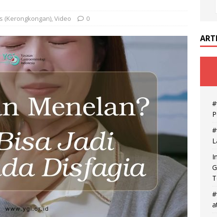
s (Kerongkongan)
,
Video
0
ART
#
P
#
L
I
G
T
#
a