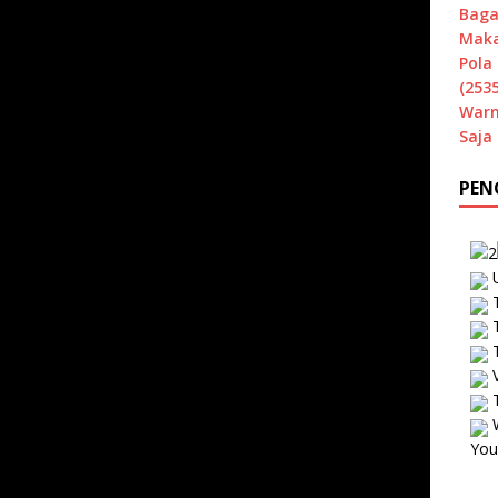
Baga
Maka
Pola 
(2535
Warn
Saja
PEN
U
T
T
T
V
T
W
You