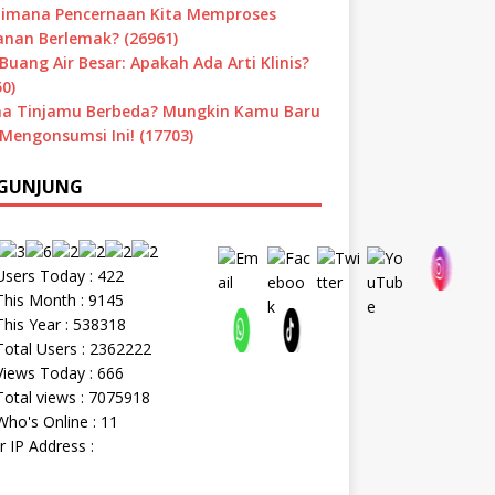
imana Pencernaan Kita Memproses
nan Berlemak? (26961)
Buang Air Besar: Apakah Ada Arti Klinis?
0)
a Tinjamu Berbeda? Mungkin Kamu Baru
 Mengonsumsi Ini! (17703)
GUNJUNG
sers Today : 422
his Month : 9145
his Year : 538318
otal Users : 2362222
iews Today : 666
otal views : 7075918
ho's Online : 11
r IP Address :