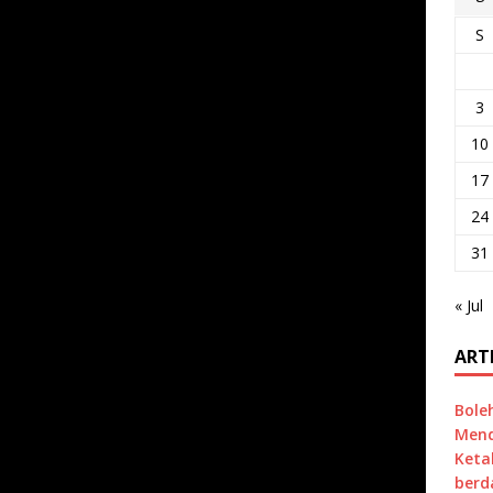
S
3
10
17
24
31
« Jul
ART
Bole
Mend
Keta
berd