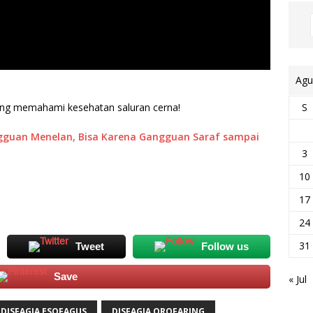
Agu
S
 yang memahami kesehatan saluran cerna!
gguan Menelan, Bisa Karena Gangguan Saraf sampai
3
10
17
24
31
Tweet
Follow us
Save
« Jul
DISFAGIA ESOFAGUS
DISFAGIA OROFARING