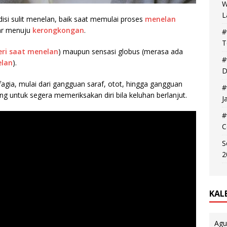
W
L
isi sulit menelan, baik saat memulai proses
menelan
car menuju
kerongkongan
.
#
T
eri saat menelan
) maupun sensasi globus (merasa ada
#
lan
).
D
fagia, mulai dari gangguan saraf, otot, hingga gangguan
#
ing untuk segera memeriksakan diri bila keluhan berlanjut.
J
#
C
S
2
KAL
Agu