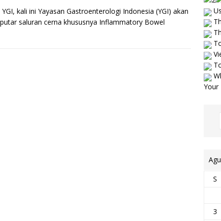
Us
GI, kali ini Yayasan Gastroenterologi Indonesia (YGI) akan
Th
putar saluran cerna khususnya Inflammatory Bowel
Th
To
Vi
To
Wh
Your 
Agu
S
3