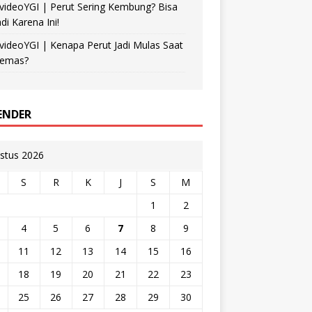
videoYGI | Perut Sering Kembung? Bisa
adi Karena Ini!
videoYGI | Kenapa Perut Jadi Mulas Saat
emas?
ENDER
stus 2026
S
R
K
J
S
M
1
2
4
5
6
7
8
9
11
12
13
14
15
16
18
19
20
21
22
23
25
26
27
28
29
30