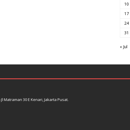
10
17
24
31
« Jul
l Matraman 30 E Kenari, Jakarta Pusat.