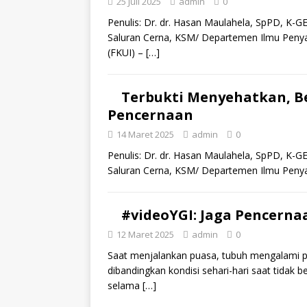
25 Juli 2025
admin
0
Penulis: Dr. dr. Hasan Maulahela, SpPD, K-GE
Saluran Cerna, KSM/ Departemen Ilmu Penyak
(FKUI) –
[…]
Terbukti Menyehatkan, B
Pencernaan
14 Maret 2025
admin
0
Penulis: Dr. dr. Hasan Maulahela, SpPD, K-GE
Saluran Cerna, KSM/ Departemen Ilmu Peny
#videoYGI: Jaga Pencerna
12 Maret 2025
admin
0
Saat menjalankan puasa, tubuh mengalami
dibandingkan kondisi sehari-hari saat tidak
selama
[…]