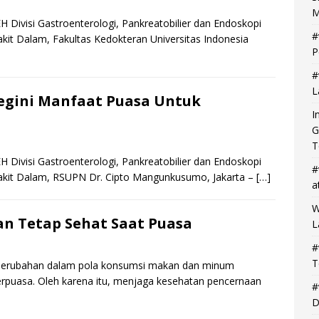
M
H Divisi Gastroenterologi, Pankreatobilier dan Endoskopi
#
it Dalam, Fakultas Kedokteran Universitas Indonesia
P
#
L
egini Manfaat Puasa Untuk
I
G
T
H Divisi Gastroenterologi, Pankreatobilier dan Endoskopi
#
akit Dalam, RSUPN Dr. Cipto Mangunkusumo, Jakarta –
[…]
a
W
an Tetap Sehat Saat Puasa
L
#
T
 perubahan dalam pola konsumsi makan dan minum
 berpuasa. Oleh karena itu, menjaga kesehatan pencernaan
#
D