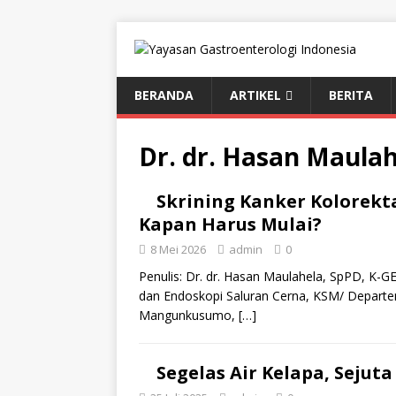
BERANDA
ARTIKEL
BERITA
Dr. dr. Hasan Maula
Skrining Kanker Kolorekta
Kapan Harus Mulai?
8 Mei 2026
admin
0
Penulis: Dr. dr. Hasan Maulahela, SpPD, K-G
dan Endoskopi Saluran Cerna, KSM/ Departe
Mangunkusumo,
[…]
Segelas Air Kelapa, Seju