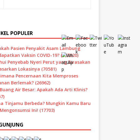
IKEL POPULER
hkah Pasien Penyakit Asam Lambung
apatkan Vaksin COVID-19? (137020)
hui Penyebab Nyeri Perut yang Dirasakan
asarkan Lokasinya (70581)
imana Pencernaan Kita Memproses
nan Berlemak? (26962)
Buang Air Besar: Apakah Ada Arti Klinis?
7)
a Tinjamu Berbeda? Mungkin Kamu Baru
 Mengonsumsi Ini! (17703)
GUNJUNG