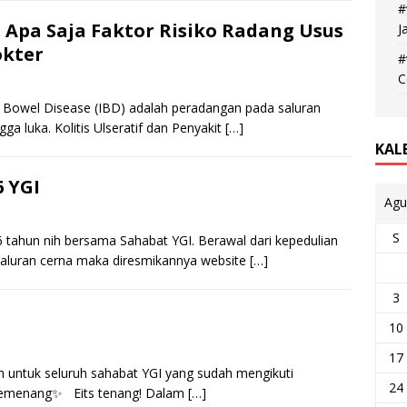
#
Apa Saja Faktor Risiko Radang Usus
J
okter
#
C
 Bowel Disease (IBD) adalah peradangan pada saluran
gga luka. Kolitis Ulseratif dan Penyakit
[…]
KAL
6 YGI
Agu
S
6 tahun nih bersama Sahabat YGI. Berawal dari kepedulian
saluran cerna maka diresmikannya website
[…]
3
10
17
h untuk seluruh sahabat YGI yang sudah mengikuti
24
 pemenang✨ Eits tenang! Dalam
[…]