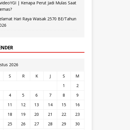
videoYGI | Kenapa Perut Jadi Mulas Saat
emas?
elamat Hari Raya Waisak 2570 BE/Tahun
026
ENDER
stus 2026
S
R
K
J
S
M
1
2
4
5
6
7
8
9
11
12
13
14
15
16
18
19
20
21
22
23
25
26
27
28
29
30