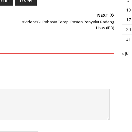
3
ETRI
TES PPI
10
NEXT
17
#VideoYGI: Rahasia Terapi Pasien Penyakit Radang
Usus (IBD)
24
31
« Jul