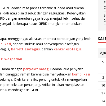
#
C
a GERD adalah rasa panas terbakar di dada atau dikenal
 lidah atau bisa disebut dengan regurgitasi.
Kebanyakan
S
RD dengan merubah gaya hidup menjadi lebih sehat dan
2
g terjadi, beberapa kasus GERD mungkin memerlukan
KAL
dapat mengganggu aktivitas, memicu peradangan yang lebih
plikasi
, seperti striktur atau penyempitan esofagus
ofagus,
Barrett esofagus
, bahkan
kanker esofagus
.
Agu
u Diwaspadai!
S
ap sama dengan
penyakit maag
. Padahal dua penyakit
oleh dianggap remeh karena bisa menyebabkan
komplikasi
3
belumya. Oleh karena itu, penting untuk kita menegakkan
an pemeriksaan penunjang. Artikel ini akan menjelaskan
10
 untuk mendiagnosis GERD.
17
24