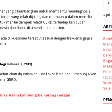
31
oner yang dikembangkan untuk membantu mendiagnosis
« Jul
terapi yang telah dijalani, dan membantu dalam memilih
tuk menilai dampak relatif GERD terhadap kehidupan
ART
nesia dan dapat diisi sendiri oleh pasien.
da di kuesioner tersebut sesuai dengan frekuensi gejala
Bole
khir.
Mend
Keta
berd
Baga
gi Indonesia, 2019)
Maka
Pola 
sebut akan dijumlahkan. Hasil skor lebih dari 8 menunjukkan
(2535
lami GERD.
Warn
Saja
efluks Asam Lambung ke Kerongkongan
PEN