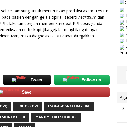
U
 sel-sel lambung untuk menurunkan produksi asam. Tes PPI
T
pada pasien dengan gejala tipikal, seperti
heartburn
dan
T
 PPI dilakukan dengan memberikan obat PPI dosis ganda
T
emeriksaan endoskopi. Jika gejala menghilang dengan
V
dihentikan, maka diagnosis GERD dapat ditegakkan.
T
W
You
Tweet
Follow us
Save
Agu
OPI)
ENDOSKOPI
ESOFAGOGRAFI BARIUM
S
ESIONER GERD
MANOMETRI ESOFAGUS