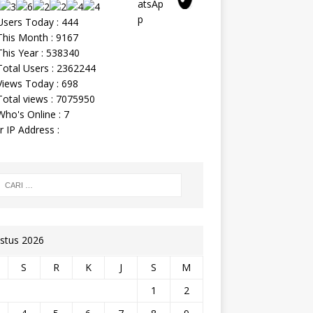
sers Today : 444
his Month : 9167
his Year : 538340
otal Users : 2362244
iews Today : 698
otal views : 7075950
ho's Online : 7
r IP Address :
stus 2026
S
R
K
J
S
M
1
2