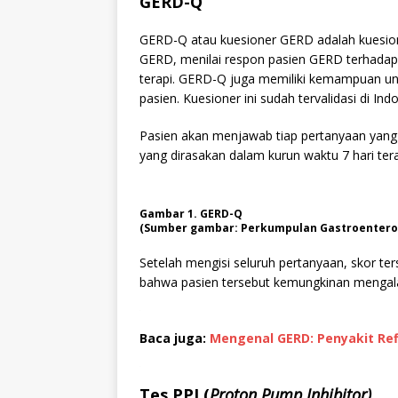
G
E
RD-Q
GERD-Q atau kuesioner GERD adalah kuesi
GERD, menilai respon pasien GERD terhadap 
terapi. GERD-Q juga memiliki kemampuan un
pasien. Kuesioner ini sudah tervalidasi di Indo
Pasien akan menjawab tiap pertanyaan yang a
yang dirasakan dalam kurun waktu 7 hari tera
Gambar 1. GERD-Q
(Sumber gambar: Perkumpulan Gastroenterolo
Setelah mengisi seluruh pertanyaan, skor ter
bahwa pasien tersebut kemungkinan menga
Baca juga:
Mengenal GERD: Penyakit R
Tes PPI (
Proton Pump Inhibitor)