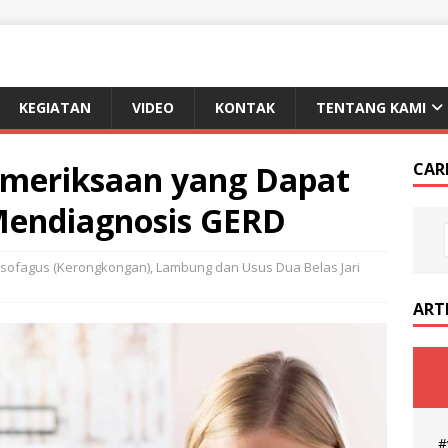
KEGIATAN
VIDEO
KONTAK
TENTANG KAMI
emeriksaan yang Dapat
CAR
Mendiagnosis GERD
sofagus (Kerongkongan)
,
Lambung dan Usus Dua Belas Jari
ART
#