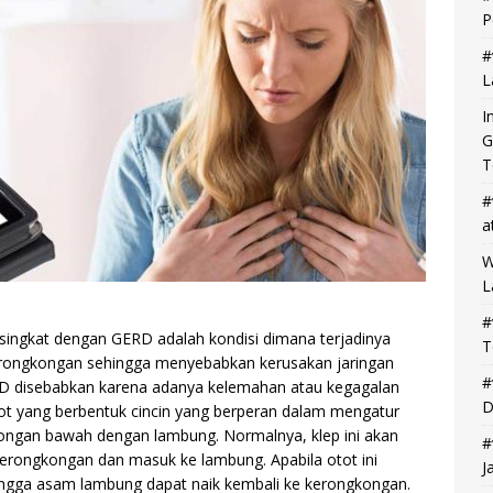
P
#
L
I
G
T
#
a
W
L
#
isingkat dengan GERD adalah kondisi dimana terjadinya
T
kerongkongan sehingga menyebabkan kerusakan jaringan
#
D disebabkan karena adanya kelemahan atau kegagalan
D
ot yang berbentuk cincin yang berperan dalam mengatur
kongan bawah dengan lambung. Normalnya, klep ini akan
#
rongkongan dan masuk ke lambung. Apabila otot ini
J
hingga asam lambung dapat naik kembali ke kerongkongan.