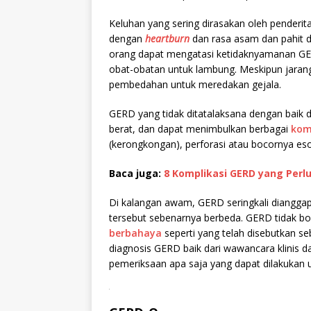
Keluhan yang sering dirasakan oleh penderit
dengan
heartburn
dan rasa asam dan pahit di
orang dapat mengatasi ketidaknyamanan GE
obat-obatan untuk lambung. Meskipun jaran
pembedahan untuk meredakan gejala.
GERD yang tidak ditatalaksana dengan baik 
berat, dan dapat menimbulkan berbagai
kom
(kerongkongan), perforasi atau bocornya es
Baca juga:
8 Komplikasi GERD yang Perl
Di kalangan awam, GERD seringkali diangg
tersebut sebenarnya berbeda. GERD tidak b
berbahaya
seperti yang telah disebutkan se
diagnosis GERD baik dari wawancara klinis d
pemeriksaan apa saja yang dapat dilakukan
.