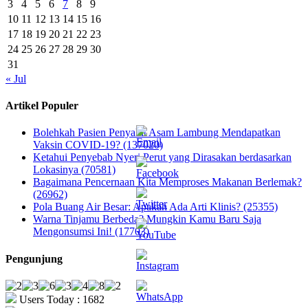
3
4
5
6
7
8
9
10
11
12
13
14
15
16
17
18
19
20
21
22
23
24
25
26
27
28
29
30
31
« Jul
Artikel Populer
Bolehkah Pasien Penyakit Asam Lambung Mendapatkan
Vaksin COVID-19? (137020)
Ketahui Penyebab Nyeri Perut yang Dirasakan berdasarkan
Lokasinya (70581)
Bagaimana Pencernaan Kita Memproses Makanan Berlemak?
(26962)
Pola Buang Air Besar: Apakah Ada Arti Klinis? (25355)
Warna Tinjamu Berbeda? Mungkin Kamu Baru Saja
Mengonsumsi Ini! (17703)
Pengunjung
Users Today : 1682