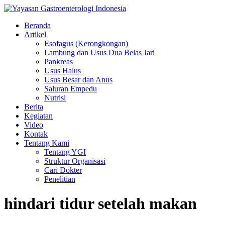
Beranda
Artikel
Esofagus (Kerongkongan)
Lambung dan Usus Dua Belas Jari
Pankreas
Usus Halus
Usus Besar dan Anus
Saluran Empedu
Nutrisi
Berita
Kegiatan
Video
Kontak
Tentang Kami
Tentang YGI
Struktur Organisasi
Cari Dokter
Penelitian
hindari tidur setelah makan