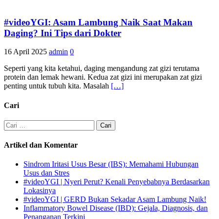
#videoYGI: Asam Lambung Naik Saat Makan
Daging? Ini Tips dari Dokter
16 April 2025
admin
0
Seperti yang kita ketahui, daging mengandung zat gizi terutama
protein dan lemak hewani. Kedua zat gizi ini merupakan zat gizi
penting untuk tubuh kita. Masalah
[…]
Cari
Cari
untuk:
Artikel dan Komentar
Sindrom Iritasi Usus Besar (IBS): Memahami Hubungan
Usus dan Stres
#videoYGI | Nyeri Perut? Kenali Penyebabnya Berdasarkan
Lokasinya
#videoYGI | GERD Bukan Sekadar Asam Lambung Naik!
Inflammatory Bowel Disease (IBD): Gejala, Diagnosis, dan
Penanganan Terkini