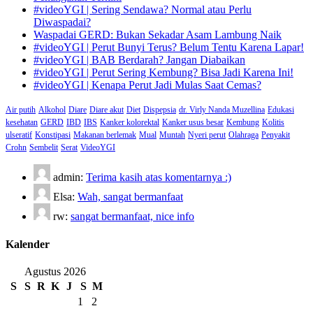
#videoYGI | Sering Sendawa? Normal atau Perlu
Diwaspadai?
Waspadai GERD: Bukan Sekadar Asam Lambung Naik
#videoYGI | Perut Bunyi Terus? Belum Tentu Karena Lapar!
#videoYGI | BAB Berdarah? Jangan Diabaikan
#videoYGI | Perut Sering Kembung? Bisa Jadi Karena Ini!
#videoYGI | Kenapa Perut Jadi Mulas Saat Cemas?
Air putih
Alkohol
Diare
Diare akut
Diet
Dispepsia
dr. Virly Nanda Muzellina
Edukasi
kesehatan
GERD
IBD
IBS
Kanker kolorektal
Kanker usus besar
Kembung
Kolitis
ulseratif
Konstipasi
Makanan berlemak
Mual
Muntah
Nyeri perut
Olahraga
Penyakit
Crohn
Sembelit
Serat
VideoYGI
admin:
Terima kasih atas komentarnya :)
Elsa:
Wah, sangat bermanfaat
rw:
sangat bermanfaat, nice info
Kalender
Agustus 2026
S
S
R
K
J
S
M
1
2