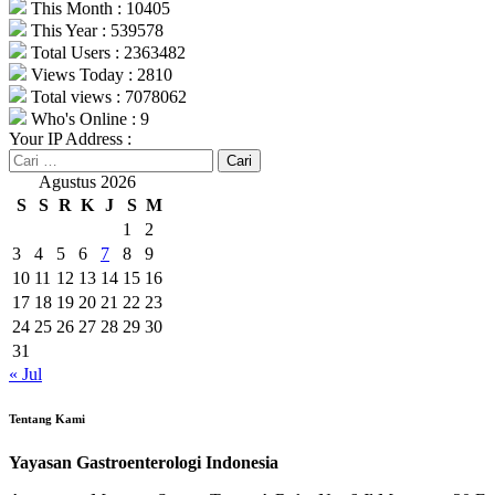
This Month : 10405
This Year : 539578
Total Users : 2363482
Views Today : 2810
Total views : 7078062
Who's Online : 9
Your IP Address :
Cari
untuk:
Agustus 2026
S
S
R
K
J
S
M
1
2
3
4
5
6
7
8
9
10
11
12
13
14
15
16
17
18
19
20
21
22
23
24
25
26
27
28
29
30
31
« Jul
Tentang Kami
Yayasan Gastroenterologi Indonesia