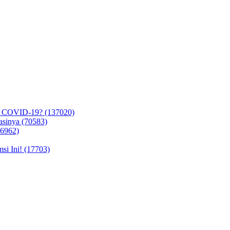
n COVID-19? (137020)
asinya (70583)
26962)
i Ini! (17703)