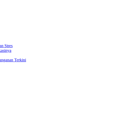
n Stres
kasinya
anganan Terkini