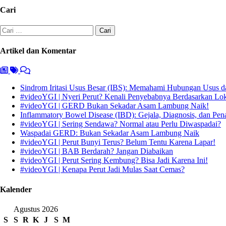
Cari
Cari
untuk:
Artikel dan Komentar
Sindrom Iritasi Usus Besar (IBS): Memahami Hubungan Usus da
#videoYGI | Nyeri Perut? Kenali Penyebabnya Berdasarkan Lo
#videoYGI | GERD Bukan Sekadar Asam Lambung Naik!
Inflammatory Bowel Disease (IBD): Gejala, Diagnosis, dan Pen
#videoYGI | Sering Sendawa? Normal atau Perlu Diwaspadai?
Waspadai GERD: Bukan Sekadar Asam Lambung Naik
#videoYGI | Perut Bunyi Terus? Belum Tentu Karena Lapar!
#videoYGI | BAB Berdarah? Jangan Diabaikan
#videoYGI | Perut Sering Kembung? Bisa Jadi Karena Ini!
#videoYGI | Kenapa Perut Jadi Mulas Saat Cemas?
Kalender
Agustus 2026
S
S
R
K
J
S
M