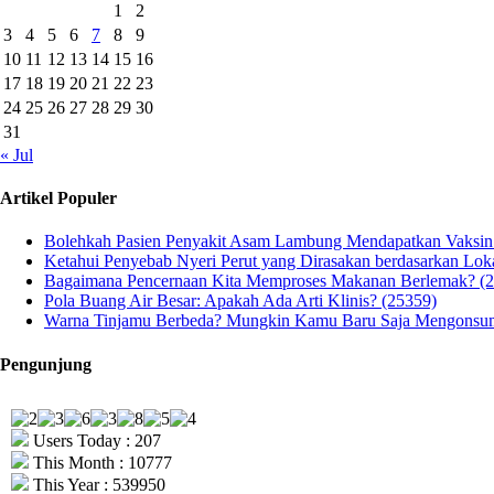
1
2
3
4
5
6
7
8
9
10
11
12
13
14
15
16
17
18
19
20
21
22
23
24
25
26
27
28
29
30
31
« Jul
Artikel Populer
Bolehkah Pasien Penyakit Asam Lambung Mendapatkan Vaksi
Ketahui Penyebab Nyeri Perut yang Dirasakan berdasarkan Lok
Bagaimana Pencernaan Kita Memproses Makanan Berlemak? (
Pola Buang Air Besar: Apakah Ada Arti Klinis? (25359)
Warna Tinjamu Berbeda? Mungkin Kamu Baru Saja Mengonsums
Pengunjung
Users Today : 207
This Month : 10777
This Year : 539950