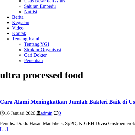
Usus Besar dan Anus
Saluran Empedu
Nutrisi
Berita
Kegiatan
Video
Kontak
Tentang Kami
Tentang YGI
Struktur Organisasi
Cari Dokter
Penelitian
ultra processed food
Cara Alami Meningkatkan Jumlah Bakteri Baik di Us
16 Januari 2026
admin
0
Penulis: Dr. dr. Hasan Maulahela, SpPD, K-GEH Divisi Gastroentero
[…]