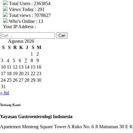
Total Users : 2363854
Views Today : 291
Total views : 7078627
Who's Online : 13
Your IP Address :
Cari
untuk:
Agustus 2026
S
S
R
K
J
S
M
1
2
3
4
5
6
7
8
9
10
11
12
13
14
15
16
17
18
19
20
21
22
23
24
25
26
27
28
29
30
31
« Jul
Tentang Kami
Yayasan Gastroenterologi Indonesia
Apartemen Menteng Square Tower A Ruko No. 6 Jl Matraman 30 E Ken