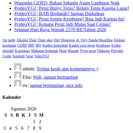
Waspadai GERD: Bukan Sekadar Asam Lambung Naik
#videoYGI | Perut Bunyi Terus? Belum Tentu Karena Lapar!
#videoYGI | BAB Berdarah? Jangan Diabaikan
#videoYGI | Perut Sering Kembung? Bisa Jadi Karena Ini!
#videoYGI | Kenapa Perut Jadi Mulas Saat Cemas?
Selamat Hari Raya Waisak 2570 BE/Tahun 2026
Air putih
Alkohol
Diare
Diare akut
Diet
Dispepsia
dr. Virly Nanda Muzellina
Edukasi
kesehatan
GERD
IBD
IBS
Kanker kolorektal
Kanker usus besar
Kembung
Kolitis
ulseratif
Konstipasi
Makanan berlemak
Mual
Muntah
Nyeri perut
Olahraga
Penyakit
Crohn
Sembelit
Serat
VideoYGI
admin:
Terima kasih atas komentarnya :)
Elsa:
Wah, sangat bermanfaat
rw:
sangat bermanfaat, nice info
Kalender
Agustus 2026
S
S
R
K
J
S
M
1
2
3
4
5
6
7
8
9