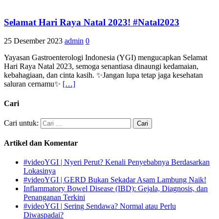
Selamat Hari Raya Natal 2023! #Natal2023
25 Desember 2023
admin
0
Yayasan Gastroenterologi Indonesia (YGI) mengucapkan Selamat
Hari Raya Natal 2023, semoga senantiasa dinaungi kedamaian,
kebahagiaan, dan cinta kasih. ✨Jangan lupa tetap jaga kesehatan
saluran cernamu✨
[…]
Cari
Cari untuk:
Artikel dan Komentar
#videoYGI | Nyeri Perut? Kenali Penyebabnya Berdasarkan
Lokasinya
#videoYGI | GERD Bukan Sekadar Asam Lambung Naik!
Inflammatory Bowel Disease (IBD): Gejala, Diagnosis, dan
Penanganan Terkini
#videoYGI | Sering Sendawa? Normal atau Perlu
Diwaspadai?