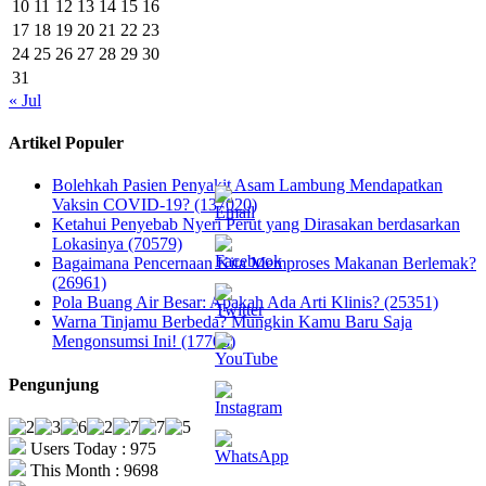
10
11
12
13
14
15
16
17
18
19
20
21
22
23
24
25
26
27
28
29
30
31
« Jul
Artikel Populer
Bolehkah Pasien Penyakit Asam Lambung Mendapatkan
Vaksin COVID-19? (137020)
Ketahui Penyebab Nyeri Perut yang Dirasakan berdasarkan
Lokasinya (70579)
Bagaimana Pencernaan Kita Memproses Makanan Berlemak?
(26961)
Pola Buang Air Besar: Apakah Ada Arti Klinis? (25351)
Warna Tinjamu Berbeda? Mungkin Kamu Baru Saja
Mengonsumsi Ini! (17703)
Pengunjung
Users Today : 975
This Month : 9698