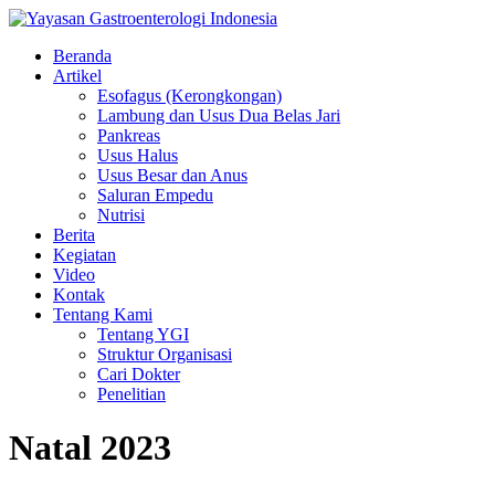
Beranda
Artikel
Esofagus (Kerongkongan)
Lambung dan Usus Dua Belas Jari
Pankreas
Usus Halus
Usus Besar dan Anus
Saluran Empedu
Nutrisi
Berita
Kegiatan
Video
Kontak
Tentang Kami
Tentang YGI
Struktur Organisasi
Cari Dokter
Penelitian
Natal 2023