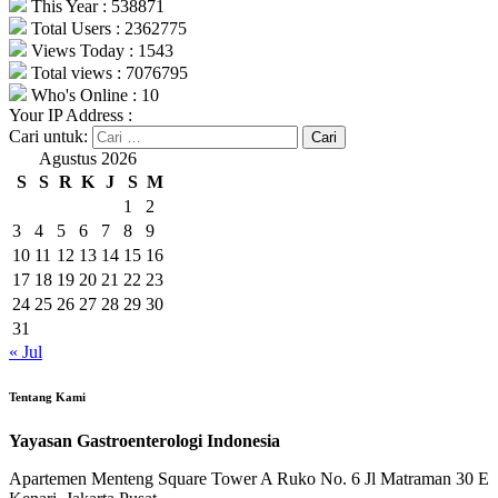
This Year : 538871
Total Users : 2362775
Views Today : 1543
Total views : 7076795
Who's Online : 10
Your IP Address :
Cari untuk:
Agustus 2026
S
S
R
K
J
S
M
1
2
3
4
5
6
7
8
9
10
11
12
13
14
15
16
17
18
19
20
21
22
23
24
25
26
27
28
29
30
31
« Jul
Tentang Kami
Yayasan Gastroenterologi Indonesia
Apartemen Menteng Square Tower A Ruko No. 6 Jl Matraman 30 E