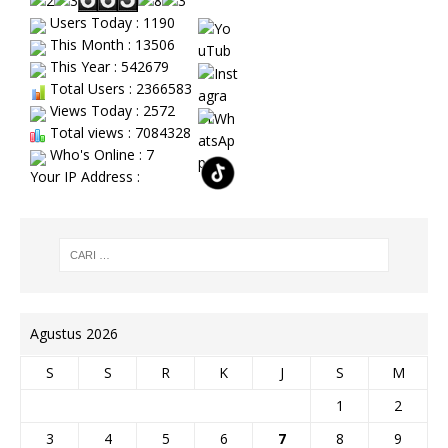
Users Today : 1190
This Month : 13506
This Year : 542679
Total Users : 2366583
Views Today : 2572
Total views : 7084328
Who's Online : 7
Your IP Address :
Agustus 2026
S
S
R
K
J
S
M
1
2
3
4
5
6
7
8
9