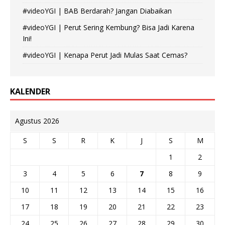
#videoYGI | BAB Berdarah? Jangan Diabaikan
#videoYGI | Perut Sering Kembung? Bisa Jadi Karena
Ini!
#videoYGI | Kenapa Perut Jadi Mulas Saat Cemas?
KALENDER
Agustus 2026
S
S
R
K
J
S
M
1
2
3
4
5
6
7
8
9
10
11
12
13
14
15
16
17
18
19
20
21
22
23
24
25
26
27
28
29
30