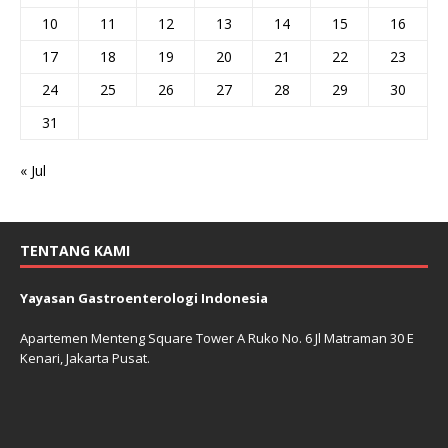
10
11
12
13
14
15
16
17
18
19
20
21
22
23
24
25
26
27
28
29
30
31
« Jul
TENTANG KAMI
Yayasan Gastroenterologi Indonesia
Apartemen Menteng Square Tower A Ruko No. 6 Jl Matraman 30 E
Kenari, Jakarta Pusat.