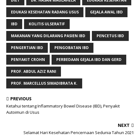
DIET
DR. HASAN MAULAHELA
EDUKASI KESEHATAN
EDUKASI KESEHATAN RADANG USUS
GEJALA AWAL IBD
IBD
KOLITIS ULSERATIF
MAKANAN YANG DILARANG PASIEN IBD
PENCETUS IBD
PENGERTIAN IBD
PENGOBATAN IBD
PENYAKIT CROHN
PERBEDAAN GEJALA IBD DAN GERD
PROF. ABDUL AZIZ RANI
PROF. MARCELLUS SIMADIBRATA K.
PREVIOUS
Ketahui tentang Inflammatory Bowel Disease (IBD), Penyakit
Autoimun di Usus
NEXT
Selamat Hari Kesehatan Pencernaan Sedunia Tahun 2021