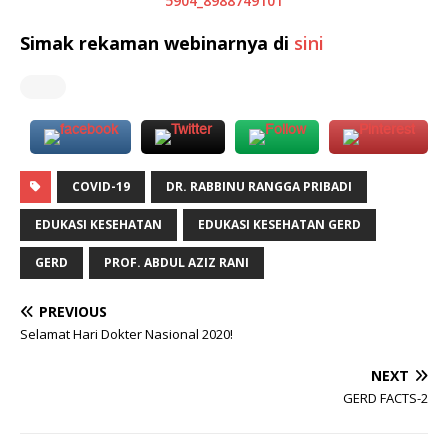
5904_8988749101
Simak rekaman webinarnya di
sini
COVID-19
DR. RABBINU RANGGA PRIBADI
EDUKASI KESEHATAN
EDUKASI KESEHATAN GERD
GERD
PROF. ABDUL AZIZ RANI
PREVIOUS
Selamat Hari Dokter Nasional 2020!
NEXT
GERD FACTS-2