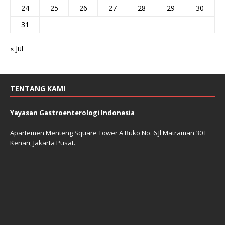
24
25
26
27
28
29
30
31
« Jul
TENTANG KAMI
Yayasan Gastroenterologi Indonesia
Apartemen Menteng Square Tower A Ruko No. 6 Jl Matraman 30 E
Kenari, Jakarta Pusat.