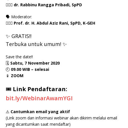
👨🏻‍⚕ dr. Rabbinu Rangga Pribadi, SpPD
🗣 Moderator:
👨🏻‍⚕ Prof. dr. H. Abdul Aziz Rani, SpPD, K-GEH
✨ GRATIS!!
Terbuka untuk umum! ✨
Save the date!!
🗓
Sabtu, 7 November 2020
🕘
09.00 WIB – selesai
📱
ZOOM
🎟
Link Pendaftaran:
bit.ly/WebinarAwamYGI
⚠️
Cantumkan email yang aktif
(Link zoom dan informasi webinar akan dikirim melalui email
yang dicantumkan saat mendaftar)