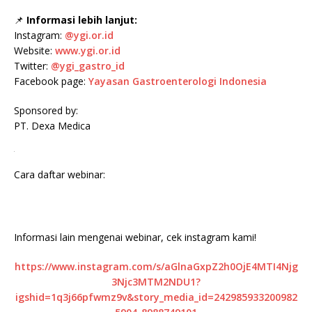
📌
Informasi lebih lanjut:
Instagram:
@ygi.or.id
Website:
www.ygi.or.id
Twitter:
@ygi_gastro_id
Facebook page:
Yayasan Gastroenterologi Indonesia
Sponsored by:
PT. Dexa Medica
.
Cara daftar webinar:
Informasi lain mengenai webinar, cek instagram kami!
https://www.instagram.com/s/aGlnaGxpZ2h0OjE4MTI4Njg
3Njc3MTM2NDU1?
igshid=1q3j66pfwmz9v&story_media_id=242985933200982