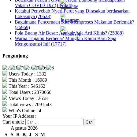
Vaksin COVID-19? (137024)
Ketahui Penyebab Nyeri Perut yang Dirasakan berdasarkan
Lokasinya (70623)
Bagaimana Pencernaan Kita Memproses Makanan Berlemak?
(26969)
Pola Buang Air Besar: Apakah Ada Arti Klinis? (25388)
Warna Tinjamu Berbeda? Mungkin Kamu Baru Saja
Mengonsumsi Ini! (17717)
Pengunjung
Users Today : 1332
This Month : 16989
This Year : 546162
Total Users : 2370066
Views Today : 2658
Total views : 7091543
Who's Online : 4
Your IP Address :
Cari untuk:
Agustus 2026
S
S
R
K
J
S
M