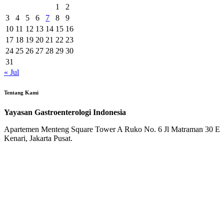
1
2
3
4
5
6
7
8
9
10
11
12
13
14
15
16
17
18
19
20
21
22
23
24
25
26
27
28
29
30
31
« Jul
Tentang Kami
Yayasan Gastroenterologi Indonesia
Apartemen Menteng Square Tower A Ruko No. 6 Jl Matraman 30 E
Kenari, Jakarta Pusat.