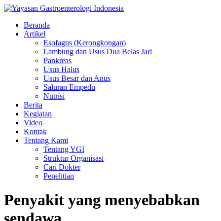
Beranda
Artikel
Esofagus (Kerongkongan)
Lambung dan Usus Dua Belas Jari
Pankreas
Usus Halus
Usus Besar dan Anus
Saluran Empedu
Nutrisi
Berita
Kegiatan
Video
Kontak
Tentang Kami
Tentang YGI
Struktur Organisasi
Cari Dokter
Penelitian
Penyakit yang menyebabkan
sendawa