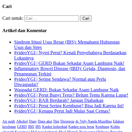
Cari
Cari untuk:
Artikel dan Komentar
Sindrom Iritasi Usus Besar (IBS): Memahami Hubungan
Usus dan Stres
#videoYGI | Nyeri Perut? Kenali Penyebabnya Berdasarkan
Lokasinya
#videoYGI | GERD Bukan Sekadar Asam Lambung Naik!
Inflammatory Bowel Disease (IBD): Gejala, Diagnosis, dan
Penanganan Terkini
#videoYGI | Sering Sendawa? Normal atau Perlu
Diwaspadai?
Waspadai GERD: Bukan Sekadar Asam Lambung Naik
#videoYGI | Perut Bunyi Terus? Belum Tentu Karena Lapar!
#videoYGI | BAB Berdarah? Jangan Diabaikan
#videoYGI | Perut Sering Kembung? Bisa Jadi Karena Ini!
#videoYGI | Kenapa Perut Jadi Mulas Saat Cemas?
Air putih
Alkohol
Diare
Diare akut
Diet
Dispepsia
dr. Virly Nanda Muzellina
Edukasi
kesehatan
GERD
IBD
IBS
Kanker kolorektal
Kanker usus besar
Kembung
Kolitis
ulseratif
Konstipasi
Makanan berlemak
Mual
Muntah
Nyeri perut
Olahraga
Penyakit