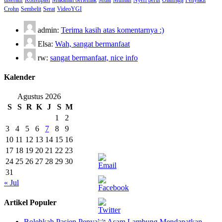
Crohn
Sembelit
Serat
VideoYGI
admin:
Terima kasih atas komentarnya :)
Elsa:
Wah, sangat bermanfaat
rw:
sangat bermanfaat, nice info
Kalender
Agustus 2026
S
S
R
K
J
S
M
1
2
3
4
5
6
7
8
9
10
11
12
13
14
15
16
17
18
19
20
21
22
23
24
25
26
27
28
29
30
31
« Jul
Artikel Populer
Bolehkah Pasien Penyakit Asam Lambung Mendapatkan