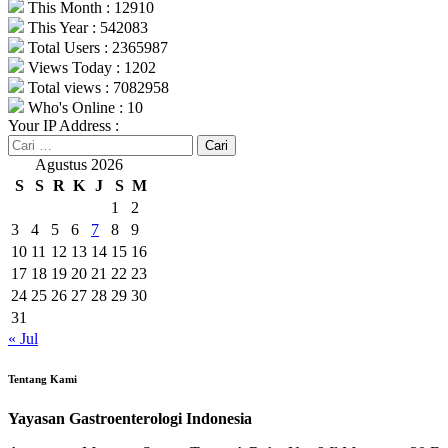
This Month : 12910
This Year : 542083
Total Users : 2365987
Views Today : 1202
Total views : 7082958
Who's Online : 10
Your IP Address :
Cari
untuk:
Agustus 2026
S
S
R
K
J
S
M
1
2
3
4
5
6
7
8
9
10
11
12
13
14
15
16
17
18
19
20
21
22
23
24
25
26
27
28
29
30
31
« Jul
Tentang Kami
Yayasan Gastroenterologi Indonesia