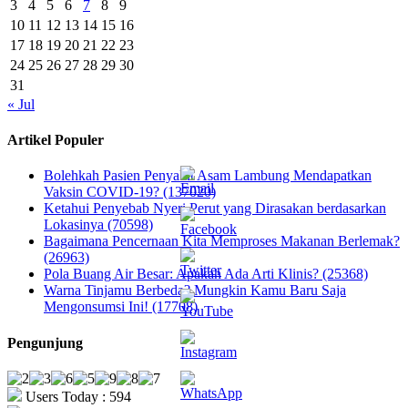
3
4
5
6
7
8
9
10
11
12
13
14
15
16
17
18
19
20
21
22
23
24
25
26
27
28
29
30
31
« Jul
Artikel Populer
Bolehkah Pasien Penyakit Asam Lambung Mendapatkan
Vaksin COVID-19? (137020)
Ketahui Penyebab Nyeri Perut yang Dirasakan berdasarkan
Lokasinya (70598)
Bagaimana Pencernaan Kita Memproses Makanan Berlemak?
(26963)
Pola Buang Air Besar: Apakah Ada Arti Klinis? (25368)
Warna Tinjamu Berbeda? Mungkin Kamu Baru Saja
Mengonsumsi Ini! (17708)
Pengunjung
Users Today : 594