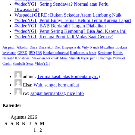
#videoYGI | Sering Sendawa? Normal atau Perlu
Diwaspadai?
Waspadai GERD: Bukan Sekadar Asam Lambung Naik
#videoYGI | Perut Bunyi Terus? Belum Tentu Karena Lapar!
#videoYGI | BAB Berdarah? Jangan Diabaikan
#videoYGI | Perut Sering Kembung? Bisa Jadi Karena Ini!
#videoYGI | Kenapa Perut Jadi Mulas Saat Cemas?
Air putih
Alkohol
Diare
Diare akut
Diet
Dispepsia
dr. Virly Nanda Muzellina
Edukasi
kesehatan
GERD
IBD
IBS
Kanker kolorektal
Kanker usus besar
Kembung
Kolitis
ulseratif
Konstipasi
Makanan berlemak
Mual
Muntah
Nyeri perut
Olahraga
Penyakit
Crohn
Sembelit
Serat
VideoYGI
admin:
Terima kasih atas komentarnya :)
Elsa:
Wah, sangat bermanfaat
rw:
sangat bermanfaat, nice info
Kalender
Agustus 2026
S
S
R
K
J
S
M
1
2