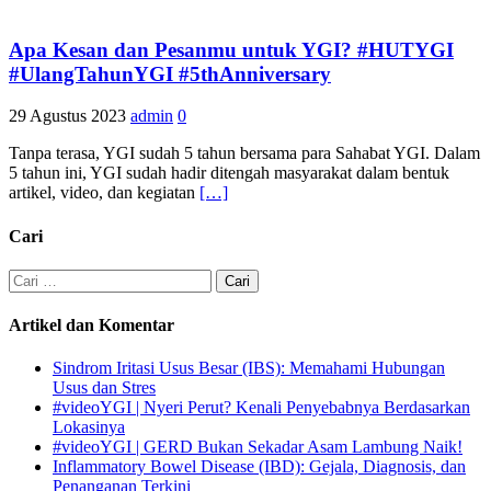
Apa Kesan dan Pesanmu untuk YGI? #HUTYGI
#UlangTahunYGI #5thAnniversary
29 Agustus 2023
admin
0
Tanpa terasa, YGI sudah 5 tahun bersama para Sahabat YGI. Dalam
5 tahun ini, YGI sudah hadir ditengah masyarakat dalam bentuk
artikel, video, dan kegiatan
[…]
Cari
Cari
untuk:
Artikel dan Komentar
Sindrom Iritasi Usus Besar (IBS): Memahami Hubungan
Usus dan Stres
#videoYGI | Nyeri Perut? Kenali Penyebabnya Berdasarkan
Lokasinya
#videoYGI | GERD Bukan Sekadar Asam Lambung Naik!
Inflammatory Bowel Disease (IBD): Gejala, Diagnosis, dan
Penanganan Terkini