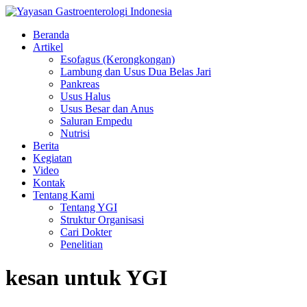
Beranda
Artikel
Esofagus (Kerongkongan)
Lambung dan Usus Dua Belas Jari
Pankreas
Usus Halus
Usus Besar dan Anus
Saluran Empedu
Nutrisi
Berita
Kegiatan
Video
Kontak
Tentang Kami
Tentang YGI
Struktur Organisasi
Cari Dokter
Penelitian
kesan untuk YGI