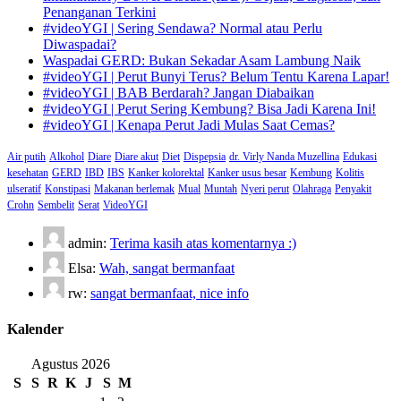
Penanganan Terkini
#videoYGI | Sering Sendawa? Normal atau Perlu
Diwaspadai?
Waspadai GERD: Bukan Sekadar Asam Lambung Naik
#videoYGI | Perut Bunyi Terus? Belum Tentu Karena Lapar!
#videoYGI | BAB Berdarah? Jangan Diabaikan
#videoYGI | Perut Sering Kembung? Bisa Jadi Karena Ini!
#videoYGI | Kenapa Perut Jadi Mulas Saat Cemas?
Air putih
Alkohol
Diare
Diare akut
Diet
Dispepsia
dr. Virly Nanda Muzellina
Edukasi
kesehatan
GERD
IBD
IBS
Kanker kolorektal
Kanker usus besar
Kembung
Kolitis
ulseratif
Konstipasi
Makanan berlemak
Mual
Muntah
Nyeri perut
Olahraga
Penyakit
Crohn
Sembelit
Serat
VideoYGI
admin:
Terima kasih atas komentarnya :)
Elsa:
Wah, sangat bermanfaat
rw:
sangat bermanfaat, nice info
Kalender
Agustus 2026
S
S
R
K
J
S
M