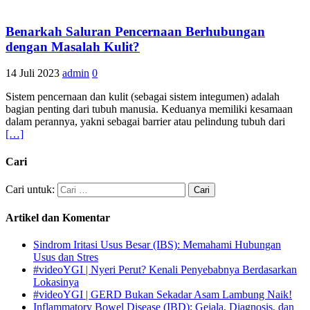
Benarkah Saluran Pencernaan Berhubungan
dengan Masalah Kulit?
14 Juli 2023
admin
0
Sistem pencernaan dan kulit (sebagai sistem integumen) adalah
bagian penting dari tubuh manusia. Keduanya memiliki kesamaan
dalam perannya, yakni sebagai barrier atau pelindung tubuh dari
[…]
Cari
Cari untuk:
Artikel dan Komentar
Sindrom Iritasi Usus Besar (IBS): Memahami Hubungan
Usus dan Stres
#videoYGI | Nyeri Perut? Kenali Penyebabnya Berdasarkan
Lokasinya
#videoYGI | GERD Bukan Sekadar Asam Lambung Naik!
Inflammatory Bowel Disease (IBD): Gejala, Diagnosis, dan