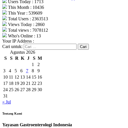
Users Today : 1713
This Month : 10436
This Year : 539609
Total Users : 2363513
Views Today : 2860
Total views : 7078112
Who's Online : 13
Your IP Address :
Cari untuk:
Agustus 2026
S
S
R
K
J
S
M
1
2
3
4
5
6
7
8
9
10
11
12
13
14
15
16
17
18
19
20
21
22
23
24
25
26
27
28
29
30
31
« Jul
Tentang Kami
Yayasan Gastroenterologi Indonesia