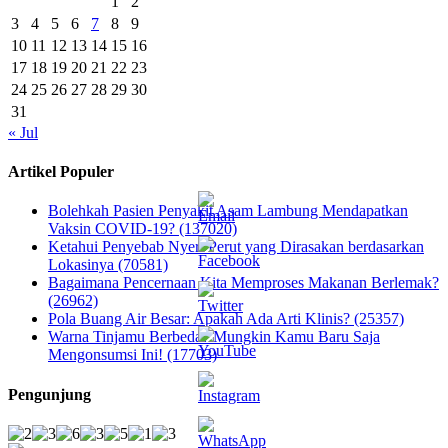
1
2
3
4
5
6
7
8
9
10
11
12
13
14
15
16
17
18
19
20
21
22
23
24
25
26
27
28
29
30
31
« Jul
Artikel Populer
Bolehkah Pasien Penyakit Asam Lambung Mendapatkan
Vaksin COVID-19? (137020)
Ketahui Penyebab Nyeri Perut yang Dirasakan berdasarkan
Lokasinya (70581)
Bagaimana Pencernaan Kita Memproses Makanan Berlemak?
(26962)
Pola Buang Air Besar: Apakah Ada Arti Klinis? (25357)
Warna Tinjamu Berbeda? Mungkin Kamu Baru Saja
Mengonsumsi Ini! (17703)
Pengunjung