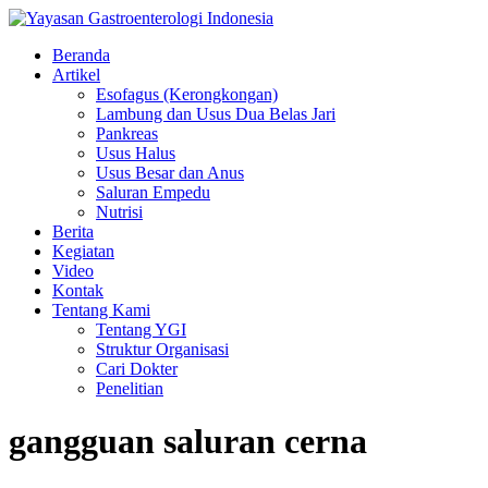
Beranda
Artikel
Esofagus (Kerongkongan)
Lambung dan Usus Dua Belas Jari
Pankreas
Usus Halus
Usus Besar dan Anus
Saluran Empedu
Nutrisi
Berita
Kegiatan
Video
Kontak
Tentang Kami
Tentang YGI
Struktur Organisasi
Cari Dokter
Penelitian
gangguan saluran cerna