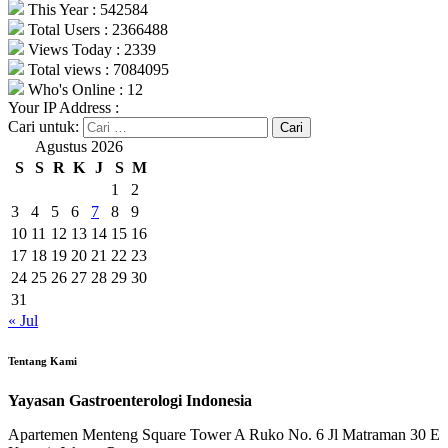
This Year : 542584
Total Users : 2366488
Views Today : 2339
Total views : 7084095
Who's Online : 12
Your IP Address :
Cari untuk:
Agustus 2026
S
S
R
K
J
S
M
1
2
3
4
5
6
7
8
9
10
11
12
13
14
15
16
17
18
19
20
21
22
23
24
25
26
27
28
29
30
31
« Jul
Tentang Kami
Yayasan Gastroenterologi Indonesia
Apartemen Menteng Square Tower A Ruko No. 6 Jl Matraman 30 E