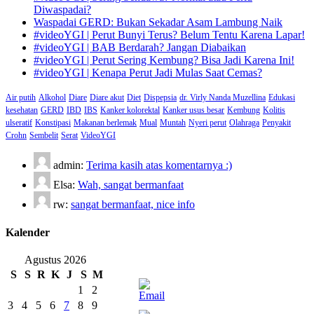
Diwaspadai?
Waspadai GERD: Bukan Sekadar Asam Lambung Naik
#videoYGI | Perut Bunyi Terus? Belum Tentu Karena Lapar!
#videoYGI | BAB Berdarah? Jangan Diabaikan
#videoYGI | Perut Sering Kembung? Bisa Jadi Karena Ini!
#videoYGI | Kenapa Perut Jadi Mulas Saat Cemas?
Air putih
Alkohol
Diare
Diare akut
Diet
Dispepsia
dr. Virly Nanda Muzellina
Edukasi
kesehatan
GERD
IBD
IBS
Kanker kolorektal
Kanker usus besar
Kembung
Kolitis
ulseratif
Konstipasi
Makanan berlemak
Mual
Muntah
Nyeri perut
Olahraga
Penyakit
Crohn
Sembelit
Serat
VideoYGI
admin:
Terima kasih atas komentarnya :)
Elsa:
Wah, sangat bermanfaat
rw:
sangat bermanfaat, nice info
Kalender
Agustus 2026
S
S
R
K
J
S
M
1
2
3
4
5
6
7
8
9