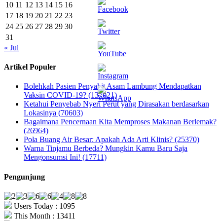
10
11
12
13
14
15
16
17
18
19
20
21
22
23
24
25
26
27
28
29
30
31
« Jul
Artikel Populer
Bolehkah Pasien Penyakit Asam Lambung Mendapatkan
Vaksin COVID-19? (137021)
Ketahui Penyebab Nyeri Perut yang Dirasakan berdasarkan
Lokasinya (70603)
Bagaimana Pencernaan Kita Memproses Makanan Berlemak?
(26964)
Pola Buang Air Besar: Apakah Ada Arti Klinis? (25370)
Warna Tinjamu Berbeda? Mungkin Kamu Baru Saja
Mengonsumsi Ini! (17711)
Pengunjung
Users Today : 1095
This Month : 13411