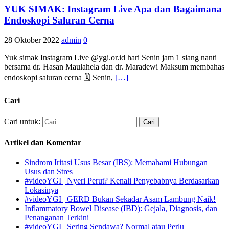
YUK SIMAK: Instagram Live Apa dan Bagaimana
Endoskopi Saluran Cerna
28 Oktober 2022
admin
0
Yuk simak Instagram Live @ygi.or.id hari Senin jam 1 siang nanti
bersama dr. Hasan Maulahela dan dr. Maradewi Maksum membahas
endoskopi saluran cerna 🗓️ Senin,
[…]
Cari
Cari untuk:
Artikel dan Komentar
Sindrom Iritasi Usus Besar (IBS): Memahami Hubungan
Usus dan Stres
#videoYGI | Nyeri Perut? Kenali Penyebabnya Berdasarkan
Lokasinya
#videoYGI | GERD Bukan Sekadar Asam Lambung Naik!
Inflammatory Bowel Disease (IBD): Gejala, Diagnosis, dan
Penanganan Terkini
#videoYGI | Sering Sendawa? Normal atau Perlu