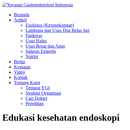
Beranda
Artikel
Esofagus (Kerongkongan)
Lambung dan Usus Dua Belas Jari
Pankreas
Usus Halus
Usus Besar dan Anus
Saluran Empedu
Nutrisi
Berita
Kegiatan
Video
Kontak
Tentang Kami
Tentang YGI
Struktur Organisasi
Cari Dokter
Penelitian
Edukasi kesehatan endoskopi