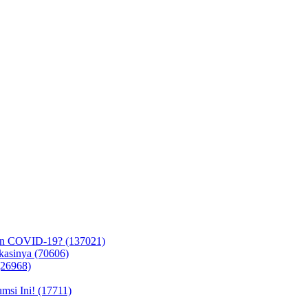
in COVID-19? (137021)
kasinya (70606)
(26968)
si Ini! (17711)