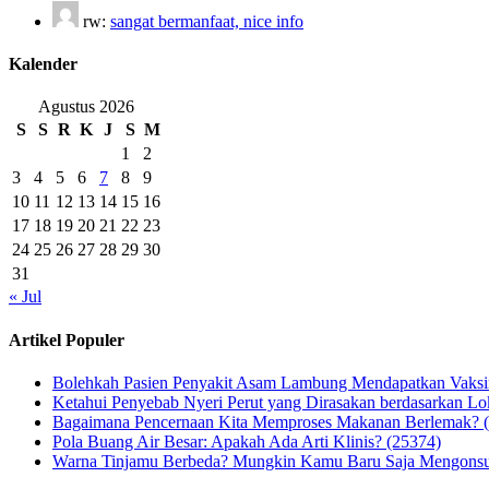
rw:
sangat bermanfaat, nice info
Kalender
Agustus 2026
S
S
R
K
J
S
M
1
2
3
4
5
6
7
8
9
10
11
12
13
14
15
16
17
18
19
20
21
22
23
24
25
26
27
28
29
30
31
« Jul
Artikel Populer
Bolehkah Pasien Penyakit Asam Lambung Mendapatkan Vaks
Ketahui Penyebab Nyeri Perut yang Dirasakan berdasarkan Lo
Bagaimana Pencernaan Kita Memproses Makanan Berlemak? 
Pola Buang Air Besar: Apakah Ada Arti Klinis? (25374)
Warna Tinjamu Berbeda? Mungkin Kamu Baru Saja Mengonsum