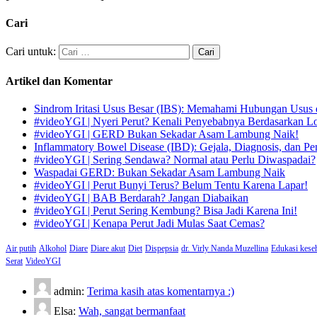
Cari
Cari untuk:
Artikel dan Komentar
Sindrom Iritasi Usus Besar (IBS): Memahami Hubungan Usus 
#videoYGI | Nyeri Perut? Kenali Penyebabnya Berdasarkan L
#videoYGI | GERD Bukan Sekadar Asam Lambung Naik!
Inflammatory Bowel Disease (IBD): Gejala, Diagnosis, dan Pe
#videoYGI | Sering Sendawa? Normal atau Perlu Diwaspadai?
Waspadai GERD: Bukan Sekadar Asam Lambung Naik
#videoYGI | Perut Bunyi Terus? Belum Tentu Karena Lapar!
#videoYGI | BAB Berdarah? Jangan Diabaikan
#videoYGI | Perut Sering Kembung? Bisa Jadi Karena Ini!
#videoYGI | Kenapa Perut Jadi Mulas Saat Cemas?
Air putih
Alkohol
Diare
Diare akut
Diet
Dispepsia
dr. Virly Nanda Muzellina
Edukasi kese
Serat
VideoYGI
admin:
Terima kasih atas komentarnya :)
Elsa:
Wah, sangat bermanfaat