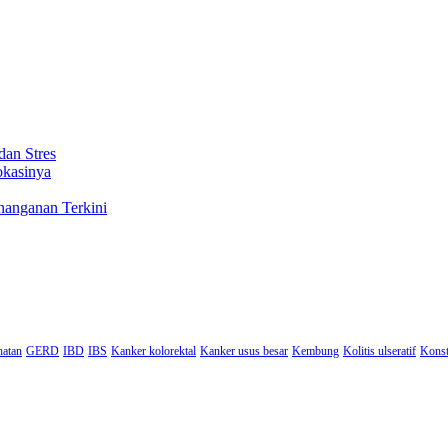
dan Stres
okasinya
nanganan Terkini
hatan
GERD
IBD
IBS
Kanker kolorektal
Kanker usus besar
Kembung
Kolitis ulseratif
Konst