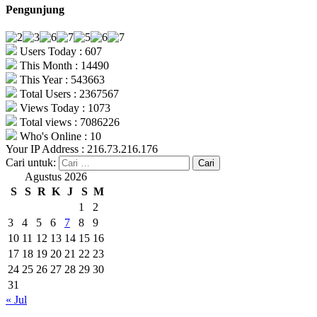
Pengunjung
Users Today : 607
This Month : 14490
This Year : 543663
Total Users : 2367567
Views Today : 1073
Total views : 7086226
Who's Online : 10
Your IP Address : 216.73.216.176
Cari untuk:
Agustus 2026
S
S
R
K
J
S
M
1
2
3
4
5
6
7
8
9
10
11
12
13
14
15
16
17
18
19
20
21
22
23
24
25
26
27
28
29
30
31
« Jul