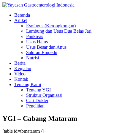
Beranda
Artikel
Esofagus (Kerongkongan)
Lambung dan Usus Dua Belas Jari
Pankreas
Usus Halus
Usus Besar dan Anus
Saluran Empedu
Nutrisi
Berita
Kegiatan
Video
Kontak
Tentang Kami
Tentang YGI
Struktur Organisasi
Cari Dokter
Penelitian
YGI – Cabang Mataram
[table id=tbmataram /]