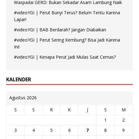
Waspadai GERD: Bukan Sekadar Asam Lambung Naik
#videoYGI | Perut Bunyi Terus? Belum Tentu Karena
Lapar!
#videoYGI | BAB Berdarah? Jangan Diabaikan
#videoYGI | Perut Sering Kembung? Bisa Jadi Karena
Ini!
#videoYGI | Kenapa Perut Jadi Mulas Saat Cemas?
KALENDER
Agustus 2026
S
S
R
K
J
S
M
1
2
3
4
5
6
7
8
9