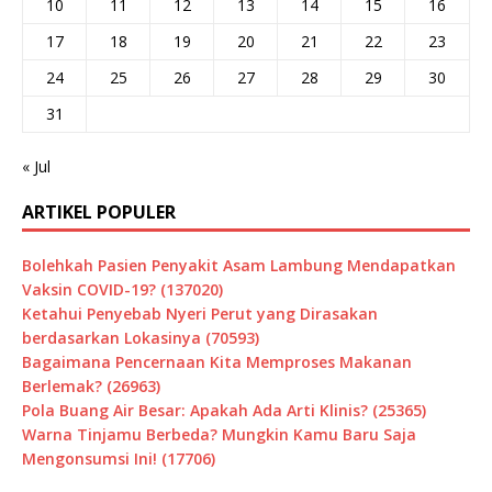
10
11
12
13
14
15
16
17
18
19
20
21
22
23
24
25
26
27
28
29
30
31
« Jul
ARTIKEL POPULER
Bolehkah Pasien Penyakit Asam Lambung Mendapatkan
Vaksin COVID-19? (137020)
Ketahui Penyebab Nyeri Perut yang Dirasakan
berdasarkan Lokasinya (70593)
Bagaimana Pencernaan Kita Memproses Makanan
Berlemak? (26963)
Pola Buang Air Besar: Apakah Ada Arti Klinis? (25365)
Warna Tinjamu Berbeda? Mungkin Kamu Baru Saja
Mengonsumsi Ini! (17706)