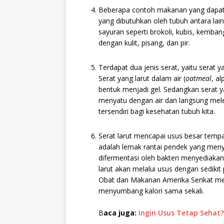
Beberapa contoh makanan yang dapat 
yang dibutuhkan oleh tubuh antara la
sayuran seperti brokoli, kubis, kembang
dengan kulit, pisang, dan pir.
Terdapat dua jenis serat, yaitu serat ya
Serat yang larut dalam air (
oatmeal
, a
bentuk menjadi gel. Sedangkan serat ya
menyatu dengan air dan langsung melew
tersendiri bagi kesehatan tubuh kita.
Serat larut mencapai usus besar tempat
adalah lemak rantai pendek yang meny
difermentasi oleh bakteri menyediakan 
larut akan melalui usus dengan sedikit
Obat dan Makanan Amerika Serikat mem
menyumbang kalori sama sekali.
B
aca juga:
Ingin Usus Tetap Sehat?