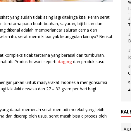
W
L
at yang sudah tidak asing lagi ditelinga kita. Peran serat
#
n terutama pada buah-buahan, sayuran, biji-bijian dan
T
ing dikenal adalah memperlancar saluran cerna dan
#
lain itu, serat memiliki banyak keunggulan lainnya? Berikut
D
#
rat kompleks tidak tercerna yang berasal dari tumbuhan.
J
nabati. Produk hewani seperti
daging
dan produk susu
#
C
enganjurkan untuk masyarakat Indonesia mengonsumsi
S
agi laki-laki dewasa dan 27 – 32 gram per hari bagi
2
yang dapat memecah serat menjadi molekul yang lebih
KAL
na dan diserap oleh usus, serat masih bisa diproses oleh
Agu