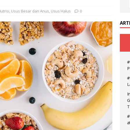
utrisi
,
Usus Besar dan Anus
,
Usus Halus
0
ART
#
P
#
L
I
G
T
#
a