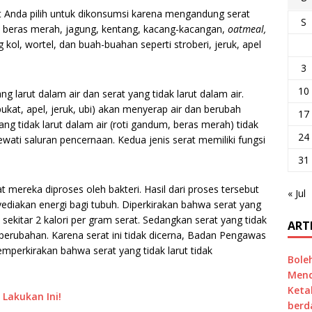
Anda pilih untuk dikonsumsi karena mengandung serat
S
in beras merah, jagung, kentang, kacang-kacangan,
oatmeal,
 kol, wortel, dan buah-buahan seperti stroberi, jeruk, apel
3
10
ng larut dalam air dan serat yang tidak larut dalam air.
lpukat, apel, jeruk, ubi) akan menyerap air dan berubah
17
ng tidak larut dalam air (roti gandum, beras merah) tidak
24
ati saluran pencernaan. Kedua jenis serat memiliki fungsi
31
 mereka diproses oleh bakteri. Hasil dari proses tersebut
« Jul
ediakan energi bagi tubuh. Diperkirakan bahwa serat yang
sekitar 2 kalori per gram serat. Sedangkan serat yang tidak
ART
 perubahan. Karena serat ini tidak dicerna, Badan Pengawas
perkirakan bahwa serat yang tidak larut tidak
Bole
Mend
Keta
 Lakukan Ini!
berd