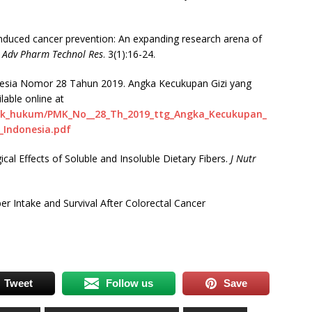
induced cancer prevention: An expanding research arena of
J Adv Pharm Technol Res
. 3(1):16-24.
nesia Nomor 28 Tahun 2019. Angka Kecukupan Gizi yang
able online at
duk_hukum/PMK_No__28_Th_2019_ttg_Angka_Kecukupan_
_Indonesia.pdf
cal Effects of Soluble and Insoluble Dietary Fibers.
J Nutr
ber Intake and Survival After Colorectal Cancer
Tweet
Follow us
Save