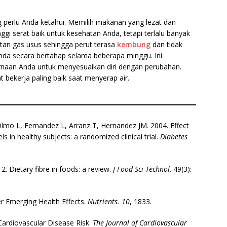
ng perlu Anda ketahui. Memilih makanan yang lezat dan
ggi serat baik untuk kesehatan Anda, tetapi terlalu banyak
tan gas usus sehingga perut terasa
kembung
dan tidak
da secara bertahap selama beberapa minggu. Ini
rnaan Anda untuk menyesuaikan diri dengan perubahan.
t bekerja paling baik saat menyerap air.
l Olmo L, Fernandez L, Arranz T, Hernandez JM. 2004. Effect
els in healthy subjects: a randomized clinical trial.
Diabetes
2. Dietary fibre in foods: a review.
J Food Sci Technol
. 49(3):
er Emerging Health Effects.
Nutrients.
10
, 1833.
 Cardiovascular Disease Risk.
The Journal of Cardiovascular