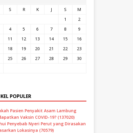
S
R
K
J
S
M
1
2
4
5
6
7
8
9
11
12
13
14
15
16
18
19
20
21
22
23
25
26
27
28
29
30
IKEL POPULER
hkah Pasien Penyakit Asam Lambung
apatkan Vaksin COVID-19? (137020)
hui Penyebab Nyeri Perut yang Dirasakan
asarkan Lokasinya (70579)