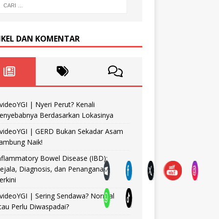
IKEL DAN KOMENTAR
videoYGI | Nyeri Perut? Kenali
enyebabnya Berdasarkan Lokasinya
videoYGI | GERD Bukan Sekadar Asam
ambung Naik!
nflammatory Bowel Disease (IBD):
ejala, Diagnosis, dan Penanganan
erkini
videoYGI | Sering Sendawa? Normal
tau Perlu Diwaspadai?