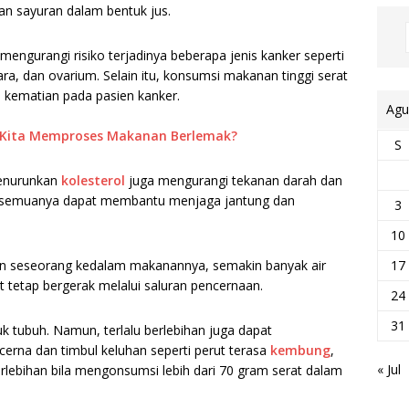
dan sayuran dalam bentuk jus.
ngurangi risiko terjadinya beberapa jenis kanker seperti
ara, dan ovarium. Selain itu, konsumsi makanan tinggi serat
o kematian pada pasien kanker.
Agu
Kita Memproses Makanan Berlemak?
S
menurunkan
kolesterol
juga mengurangi tekanan darah dan
 semuanya dapat membantu menjaga jantung dan
3
10
n seseorang kedalam makanannya, semakin banyak air
17
 tetap bergerak melalui saluran pencernaan.
24
31
tubuh. Namun, terlalu berlebihan juga dapat
rna dan timbul keluhan seperti perut terasa
kembung
,
« Jul
erlebihan bila mengonsumsi lebih dari 70 gram serat dalam