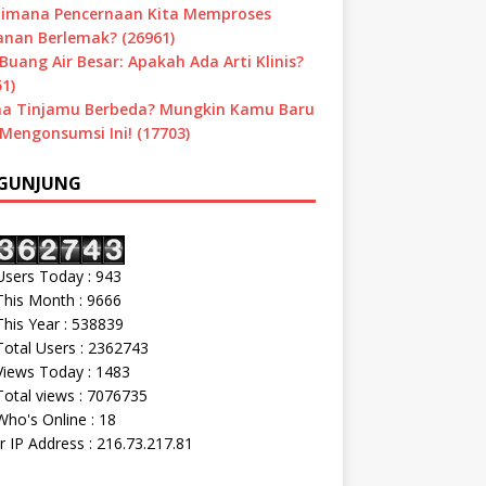
imana Pencernaan Kita Memproses
nan Berlemak? (26961)
Buang Air Besar: Apakah Ada Arti Klinis?
1)
a Tinjamu Berbeda? Mungkin Kamu Baru
 Mengonsumsi Ini! (17703)
GUNJUNG
sers Today : 943
his Month : 9666
his Year : 538839
otal Users : 2362743
iews Today : 1483
otal views : 7076735
ho's Online : 18
r IP Address : 216.73.217.81