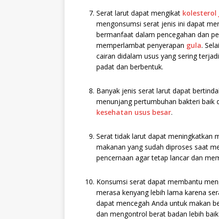
Serat larut dapat mengikat
kolesterol
mengonsumsi serat jenis ini dapat me
bermanfaat dalam pencegahan dan p
memperlambat penyerapan
gula
. Sel
cairan didalam usus yang sering terja
padat dan berbentuk.
Banyak jenis serat larut dapat bertind
menunjang pertumbuhan bakteri baik d
kesehatan usus besar
.
Serat tidak larut dapat meningkatkan 
makanan yang sudah diproses saat mel
pencernaan agar tetap lancar dan m
Konsumsi serat dapat membantu meng
merasa kenyang lebih lama karena sera
dapat mencegah Anda untuk makan ber
dan mengontrol berat badan lebih bai