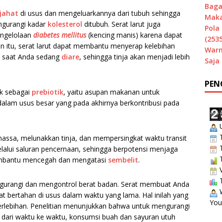
Baga
 jahat
di usus dan mengeluarkannya dari tubuh sehingga
Maka
ngurangi kadar
kolesterol
ditubuh. Serat larut juga
Pola 
engelolaan
diabetes mellitus
(kencing manis) karena dapat
(2535
ain itu, serat larut dapat membantu menyerap kelebihan
Warn
di saat Anda sedang
diare
, sehingga tinja akan menjadi lebih
Saja
PEN
ak sebagai
prebiotik
, yaitu asupan makanan untuk
alam usus besar yang pada akhirnya berkontribusi pada
U
T
massa, melunakkan tinja, dan mempersingkat waktu transit
T
alui saluran pencernaan, sehingga berpotensi menjaga
T
embantu mencegah dan mengatasi
sembelit
.
V
T
urangi dan mengontrol berat badan. Serat membuat Anda
W
t bertahan di usus dalam waktu yang lama. Hal inilah yang
You
lebihan. Penelitian menunjukkan bahwa untuk mengurangi
k dari waktu ke waktu, konsumsi buah dan sayuran utuh