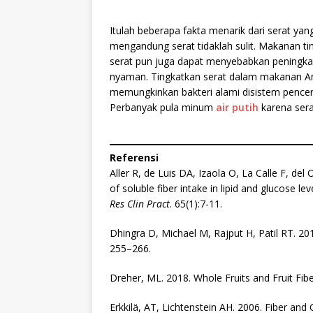
Itulah beberapa fakta menarik dari serat ya
mengandung serat tidaklah sulit. Makanan tin
serat pun juga dapat menyebabkan peningka
nyaman. Tingkatkan serat dalam makanan An
memungkinkan bakteri alami disistem pence
Perbanyak pula minum
air putih
karena sera
Referensi
Aller R, de Luis DA, Izaola O, La Calle F, de
of soluble fiber intake in lipid and glucose lev
Res Clin Pract
. 65(1):7-11.
Dhingra D, Michael M, Rajput H, Patil RT. 201
255–266.
Dreher, ML. 2018. Whole Fruits and Fruit Fib
Erkkilä, AT, Lichtenstein AH. 2006. Fiber and