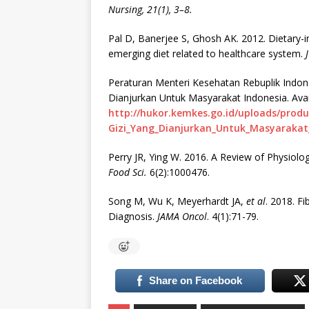
Nursing, 21(1), 3–8.
Pal D, Banerjee S, Ghosh AK. 2012. Dietary-
emerging diet related to healthcare system.
Peraturan Menteri Kesehatan Rebuplik Indo
Dianjurkan Untuk Masyarakat Indonesia. Avail
http://hukor.kemkes.go.id/uploads/pro
Gizi_Yang_Dianjurkan_Untuk_Masyarakat
Perry JR, Ying W. 2016. A Review of Physiologi
Food Sci.
6(2):1000476.
Song M, Wu K, Meyerhardt JA,
et al
. 2018. Fi
Diagnosis.
JAMA Oncol
. 4(1):71-79.
Share on Facebook