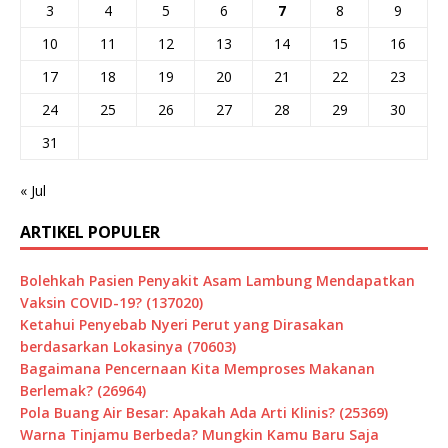
3
4
5
6
7
8
9
10
11
12
13
14
15
16
17
18
19
20
21
22
23
24
25
26
27
28
29
30
31
« Jul
ARTIKEL POPULER
Bolehkah Pasien Penyakit Asam Lambung Mendapatkan
Vaksin COVID-19? (137020)
Ketahui Penyebab Nyeri Perut yang Dirasakan
berdasarkan Lokasinya (70603)
Bagaimana Pencernaan Kita Memproses Makanan
Berlemak? (26964)
Pola Buang Air Besar: Apakah Ada Arti Klinis? (25369)
Warna Tinjamu Berbeda? Mungkin Kamu Baru Saja