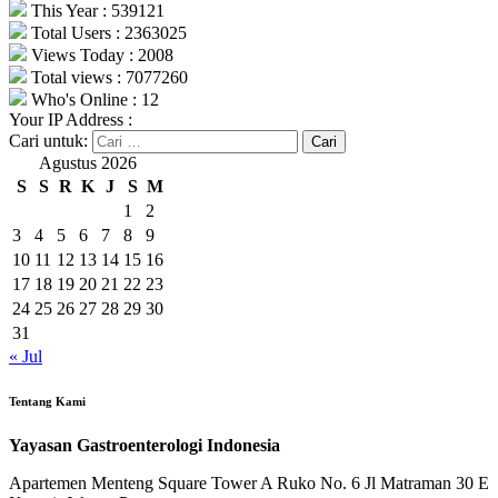
This Year : 539121
Total Users : 2363025
Views Today : 2008
Total views : 7077260
Who's Online : 12
Your IP Address :
Cari untuk:
Agustus 2026
S
S
R
K
J
S
M
1
2
3
4
5
6
7
8
9
10
11
12
13
14
15
16
17
18
19
20
21
22
23
24
25
26
27
28
29
30
31
« Jul
Tentang Kami
Yayasan Gastroenterologi Indonesia
Apartemen Menteng Square Tower A Ruko No. 6 Jl Matraman 30 E