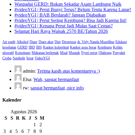
Waspadai GERD: Bukan Sekadar Asam Lambung Naik
#videoYGI | Perut Bunyi Terus? Belum Tentu Karena Lapar!
#videoYGI | BAB Berdarah? Jangan Diabaikan
#videoYGI | Perut Sering Kembung? Bisa Jadi Karena Ini!
#videoYGI | Kenapa Perut Jadi Mulas Saat Cemas?
Selamat Hari Raya Waisak 2570 BE/Tahun 2026
Air putih
Alkohol
Diare
Diare akut
Diet
Dispepsia
dr. Virly Nanda Muzellina
Edukasi
kesehatan
GERD
IBD
IBS
Kanker kolorektal
Kanker usus besar
Kembung
Kolitis
ulseratif
Konstipasi
Makanan berlemak
Mual
Muntah
Nyeri perut
Olahraga
Penyakit
Crohn
Sembelit
Serat
VideoYGI
admin:
Terima kasih atas komentarnya :)
Elsa:
Wah, sangat bermanfaat
rw:
sangat bermanfaat, nice info
Kalender
Agustus 2026
S
S
R
K
J
S
M
1
2
3
4
5
6
7
8
9