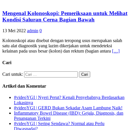
Mengenal Kolonoskopi: Pemeriksaan untuk Melihat
Kondisi Saluran Cerna Bagian Bawah
13 Mei 2022
admin
0
Kolonoskopi atau disebut dengan teropong usus merupakan salah
satu alat diagnostik yang lazim dikerjakan untuk mendeteksi
kelainan pada usus besar (kolon) dan rektum (bagian antara
[…]
Cari
Cari untuk:
Artikel dan Komentar
#videoYGI | Nyeri Perut? Kenali Penyebabnya Berdasarkan
Lokasinya
#videoYGI | GERD Bukan Sekadar Asam Lambung Naik!
Inflammatory Bowel Disease (IBD): Gejala, Diagnosis, dan
Penanganan Terkini
#videoYGI | Sering Sendawa? Normal atau Perlu
Diwaspadai?