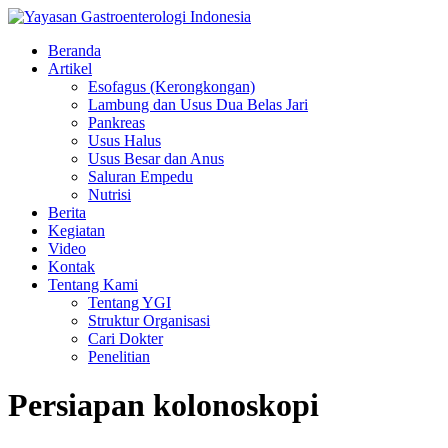
Beranda
Artikel
Esofagus (Kerongkongan)
Lambung dan Usus Dua Belas Jari
Pankreas
Usus Halus
Usus Besar dan Anus
Saluran Empedu
Nutrisi
Berita
Kegiatan
Video
Kontak
Tentang Kami
Tentang YGI
Struktur Organisasi
Cari Dokter
Penelitian
Persiapan kolonoskopi