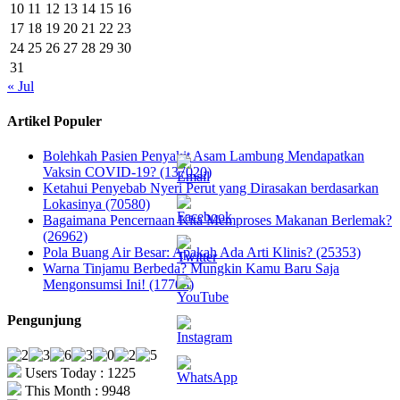
10
11
12
13
14
15
16
17
18
19
20
21
22
23
24
25
26
27
28
29
30
31
« Jul
Artikel Populer
Bolehkah Pasien Penyakit Asam Lambung Mendapatkan
Vaksin COVID-19? (137020)
Ketahui Penyebab Nyeri Perut yang Dirasakan berdasarkan
Lokasinya (70580)
Bagaimana Pencernaan Kita Memproses Makanan Berlemak?
(26962)
Pola Buang Air Besar: Apakah Ada Arti Klinis? (25353)
Warna Tinjamu Berbeda? Mungkin Kamu Baru Saja
Mengonsumsi Ini! (17703)
Pengunjung
Users Today : 1225
This Month : 9948