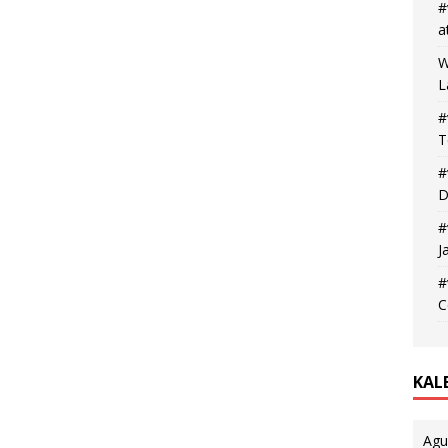
#
a
W
L
#
T
#
D
#
J
#
C
KAL
Agu