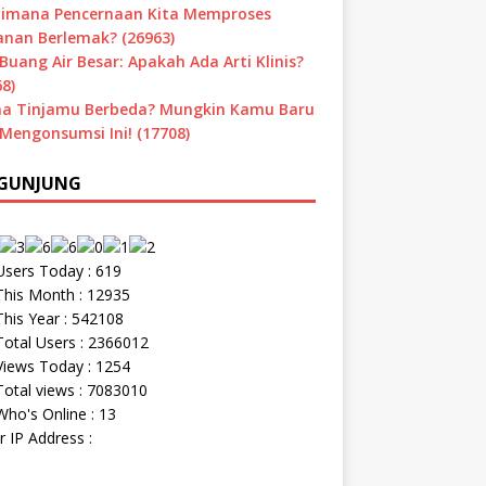
imana Pencernaan Kita Memproses
nan Berlemak? (26963)
Buang Air Besar: Apakah Ada Arti Klinis?
8)
a Tinjamu Berbeda? Mungkin Kamu Baru
 Mengonsumsi Ini! (17708)
GUNJUNG
sers Today : 619
his Month : 12935
his Year : 542108
otal Users : 2366012
iews Today : 1254
otal views : 7083010
ho's Online : 13
r IP Address :