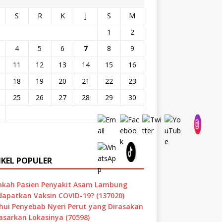
S
R
K
J
S
M
1
2
4
5
6
7
8
9
11
12
13
14
15
16
18
19
20
21
22
23
25
26
27
28
29
30
IKEL POPULER
hkah Pasien Penyakit Asam Lambung
apatkan Vaksin COVID-19? (137020)
hui Penyebab Nyeri Perut yang Dirasakan
asarkan Lokasinya (70598)