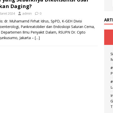
kan Daging?
Maret 2024
admin
0
ART
is: dr. Muhamamd Firhat Idrus, SpPD, K-GEH Divisi
oenterologi, Pankreatobilier dan Endoskopi Saluran Cerna,
 Departemen Ilmu Penyakit Dalam, RSUPN Dr. Cipto
unkusumo, Jakarta –
[…]
S
M
#
P
#
L
I
G
T