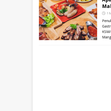
Ma
1 
Penul
Gastr
KSM/
Mang