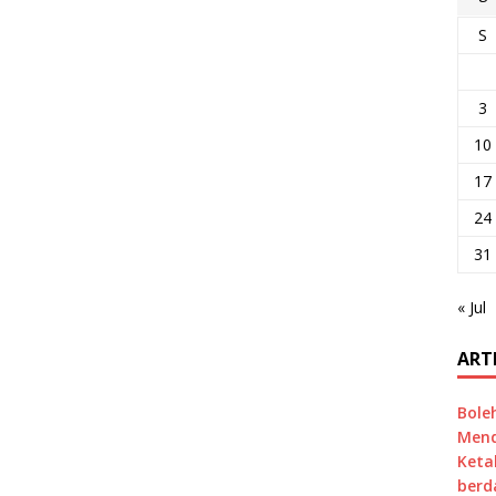
S
3
10
17
24
31
« Jul
ART
Bole
Mend
Keta
berd