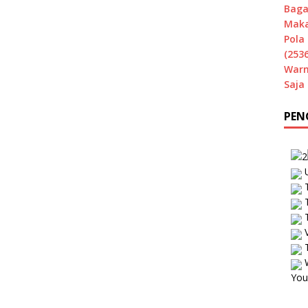
Baga
Maka
Pola 
(2536
Warn
Saja
PEN
U
T
T
T
V
T
W
You