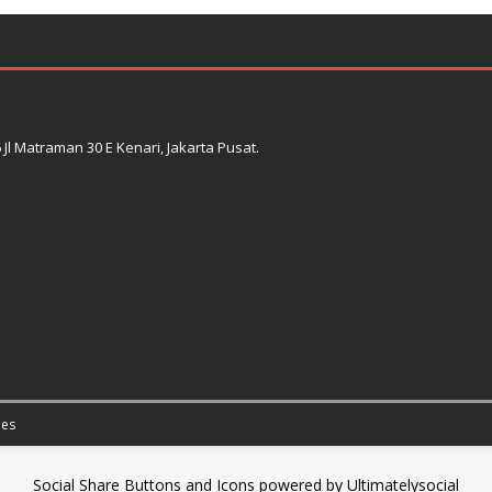
l Matraman 30 E Kenari, Jakarta Pusat.
es
Social Share Buttons and Icons
powered by Ultimatelysocial