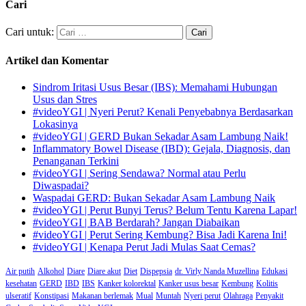
Cari
Cari untuk:
Artikel dan Komentar
Sindrom Iritasi Usus Besar (IBS): Memahami Hubungan
Usus dan Stres
#videoYGI | Nyeri Perut? Kenali Penyebabnya Berdasarkan
Lokasinya
#videoYGI | GERD Bukan Sekadar Asam Lambung Naik!
Inflammatory Bowel Disease (IBD): Gejala, Diagnosis, dan
Penanganan Terkini
#videoYGI | Sering Sendawa? Normal atau Perlu
Diwaspadai?
Waspadai GERD: Bukan Sekadar Asam Lambung Naik
#videoYGI | Perut Bunyi Terus? Belum Tentu Karena Lapar!
#videoYGI | BAB Berdarah? Jangan Diabaikan
#videoYGI | Perut Sering Kembung? Bisa Jadi Karena Ini!
#videoYGI | Kenapa Perut Jadi Mulas Saat Cemas?
Air putih
Alkohol
Diare
Diare akut
Diet
Dispepsia
dr. Virly Nanda Muzellina
Edukasi
kesehatan
GERD
IBD
IBS
Kanker kolorektal
Kanker usus besar
Kembung
Kolitis
ulseratif
Konstipasi
Makanan berlemak
Mual
Muntah
Nyeri perut
Olahraga
Penyakit