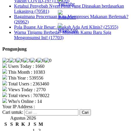
Vaksin COVID-19? (137020)
Ketahui Penyebab Nyeri Perut yang Dirasakan berdasarkan
Lokasinya (70581)
Bagaimana Pencernaan Kita Memproses Makanan Berlemak?
(26962)
Pola Buang Air Besar: Apakah Ada Arti Klinis? (25355)
Warna Tinjamu Berbeda? Mungkin Kamu Baru Saja
Mengonsumsi Ini! (17703)
Pengunjung
Users Today : 1660
This Month : 10383
This Year : 539556
Total Users : 2363460
Views Today : 2770
Total views : 7078022
Who's Online : 14
Your IP Address :
Cari untuk:
Agustus 2026
S
S
R
K
J
S
M
1
2