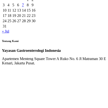
3
4
5
6
7
8
9
10
11
12
13
14
15
16
17
18
19
20
21
22
23
24
25
26
27
28
29
30
31
« Jul
Tentang Kami
Yayasan Gastroenterologi Indonesia
Apartemen Menteng Square Tower A Ruko No. 6 Jl Matraman 30 E
Kenari, Jakarta Pusat.