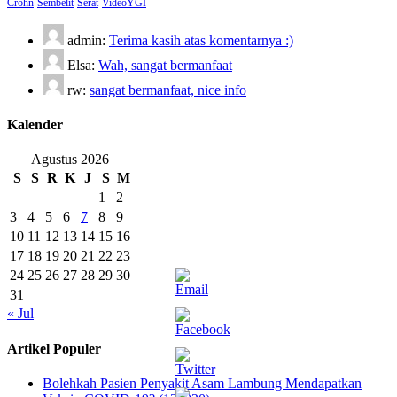
Crohn
Sembelit
Serat
VideoYGI
admin:
Terima kasih atas komentarnya :)
Elsa:
Wah, sangat bermanfaat
rw:
sangat bermanfaat, nice info
Kalender
Agustus 2026
S
S
R
K
J
S
M
1
2
3
4
5
6
7
8
9
10
11
12
13
14
15
16
17
18
19
20
21
22
23
24
25
26
27
28
29
30
31
« Jul
Artikel Populer
Bolehkah Pasien Penyakit Asam Lambung Mendapatkan