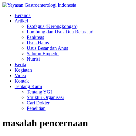
Beranda
Artikel
Esofagus (Kerongkongan)
Lambung dan Usus Dua Belas Jari
Pankreas
Usus Halus
Usus Besar dan Anus
Saluran Empedu
Nutrisi
Berita
Kegiatan
Video
Kontak
Tentang Kami
Tentang YGI
Struktur Organisasi
Cari Dokter
Penelitian
masalah pencernaan