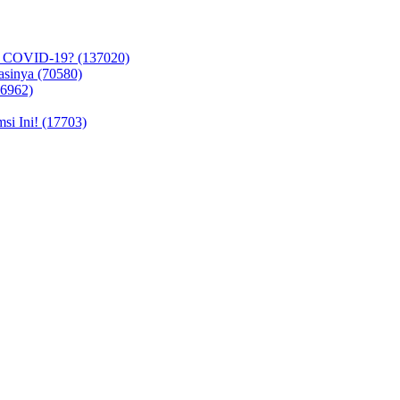
n COVID-19? (137020)
asinya (70580)
26962)
i Ini! (17703)