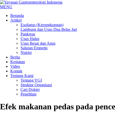
MENU
Beranda
Artikel
Esofagus (Kerongkongan)
Lambung dan Usus Dua Belas Jari
Pankreas
Usus Halus
Usus Besar dan Anus
Saluran Empedu
Nutrisi
Berita
Kegiatan
Video
Kontak
Tentang Kami
Tentang YGI
Struktur Organisasi
Cari Dokter
Penelitian
Efek makanan pedas pada penc