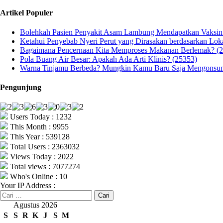
Artikel Populer
Bolehkah Pasien Penyakit Asam Lambung Mendapatkan Vaksi
Ketahui Penyebab Nyeri Perut yang Dirasakan berdasarkan Lok
Bagaimana Pencernaan Kita Memproses Makanan Berlemak? (
Pola Buang Air Besar: Apakah Ada Arti Klinis? (25353)
Warna Tinjamu Berbeda? Mungkin Kamu Baru Saja Mengonsums
Pengunjung
Users Today : 1232
This Month : 9955
This Year : 539128
Total Users : 2363032
Views Today : 2022
Total views : 7077274
Who's Online : 10
Your IP Address :
Cari
untuk:
Agustus 2026
S
S
R
K
J
S
M