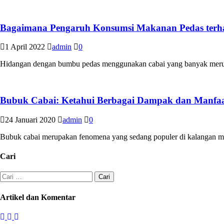
Bagaimana Pengaruh Konsumsi Makanan Pedas terha
1 April 2022
admin
0
Hidangan dengan bumbu pedas menggunakan cabai yang banyak merupa
Bubuk Cabai: Ketahui Berbagai Dampak dan Manfaa
24 Januari 2020
admin
0
Bubuk cabai merupakan fenomena yang sedang populer di kalangan ma
Cari
Cari
untuk:
Artikel dan Komentar