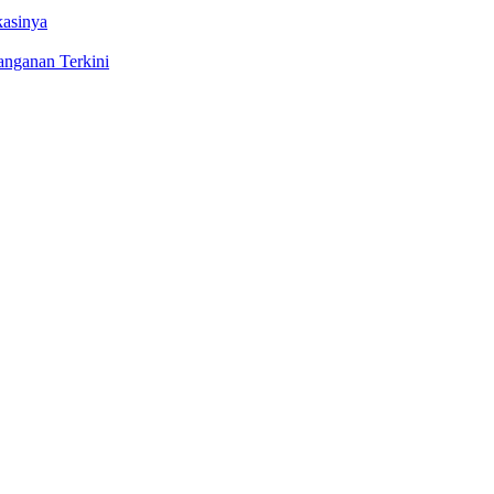
kasinya
anganan Terkini