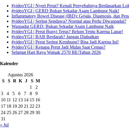
#videoYGI | Nyeri Perut? Kenali Penyebabnya Berdasarkan Lo
#videoYGI | GERD Bukan Sekadar Asam Lambung Naik!
Inflammatory Bowel Disease (IBD): Gejala, Diagnosis, dan Pen
#videoYGI | Sering Sendawa? Normal atau Perlu Diwaspadai?
Waspadai GERD: Bukan Sekadar Asam Lambung Naik
#videoYGI | Perut Bunyi Terus? Belum Tentu Karena Lapar!
#videoYGI | BAB Berdarah? Jangan Diabaikan
#videoYGI | Perut Sering Kembung? Bisa Jadi Karena Ini!
#videoYGI | Kenapa Perut Jadi Mulas Saat Cemas?
Selamat Hari Raya Waisak 2570 BE/Tahun 2026
Kalender
Agustus 2026
S
S
R
K
J
S
M
1
2
3
4
5
6
7
8
9
10
11
12
13
14
15
16
17
18
19
20
21
22
23
24
25
26
27
28
29
30
31
« Jul