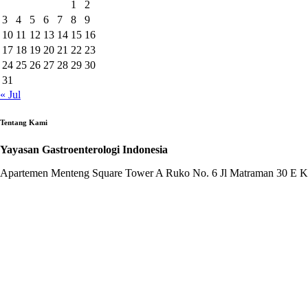
1
2
3
4
5
6
7
8
9
10
11
12
13
14
15
16
17
18
19
20
21
22
23
24
25
26
27
28
29
30
31
« Jul
Tentang Kami
Yayasan Gastroenterologi Indonesia
Apartemen Menteng Square Tower A Ruko No. 6 Jl Matraman 30 E Ken