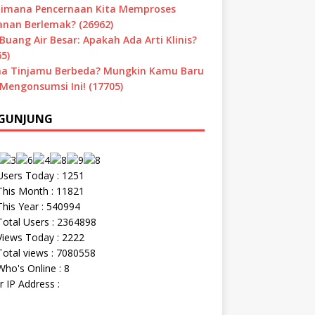
imana Pencernaan Kita Memproses
nan Berlemak? (26962)
Buang Air Besar: Apakah Ada Arti Klinis?
5)
a Tinjamu Berbeda? Mungkin Kamu Baru
 Mengonsumsi Ini! (17705)
GUNJUNG
sers Today : 1251
his Month : 11821
his Year : 540994
otal Users : 2364898
iews Today : 2222
otal views : 7080558
ho's Online : 8
r IP Address :