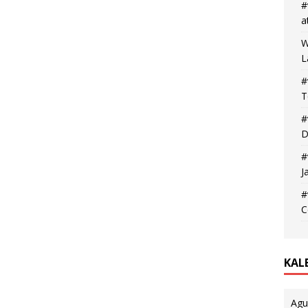
#
a
W
L
#
T
#
D
#
J
#
C
KAL
Agu