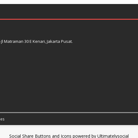
l Matraman 30 E Kenari, Jakarta Pusat.
es
Social Share Buttons and Icons
powered by Ultimatelysocial