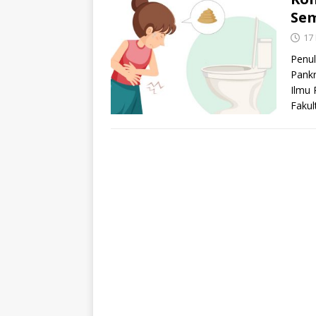
Sem
17
Penul
Pankr
Ilmu 
Fakul