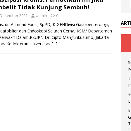
belit Tidak Kunjung Sembuh!
 Desember 2021
admin
0
ART
is: dr. Achmad Fauzi, SpPD, K-GEHDivisi Gastroenterologi,
eatobilier dan Endoskopi Saluran Cerna, KSM/ Departemen
Penyakit Dalam,RSUPN Dr. Cipto Mangunkusumo, Jakarta –
tas Kedokteran Universitas
[…]
S
M
#
P
#
L
I
G
T