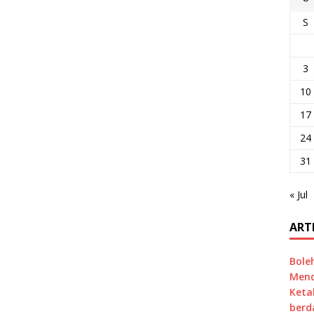
S
3
10
17
24
31
« Jul
ART
Bole
Mend
Keta
berd