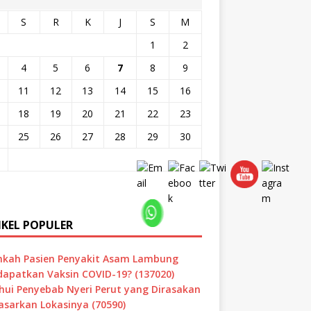
S
R
K
J
S
M
1
2
4
5
6
7
8
9
11
12
13
14
15
16
18
19
20
21
22
23
25
26
27
28
29
30
IKEL POPULER
hkah Pasien Penyakit Asam Lambung
apatkan Vaksin COVID-19? (137020)
hui Penyebab Nyeri Perut yang Dirasakan
asarkan Lokasinya (70590)