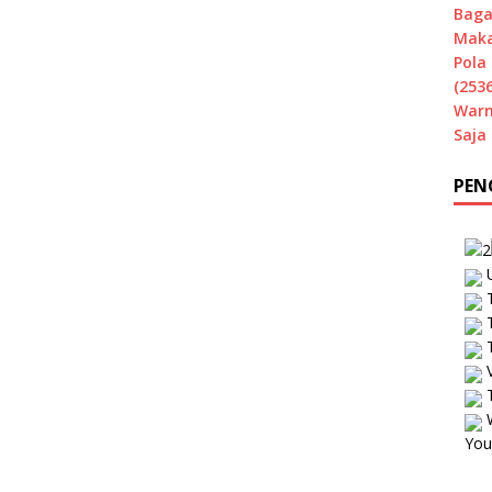
Baga
Maka
Pola 
(2536
Warn
Saja
PEN
U
T
T
T
V
T
W
You