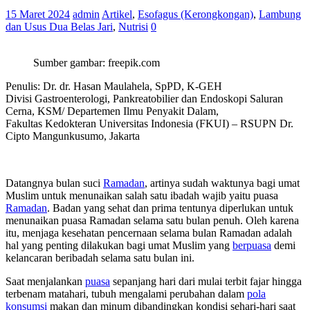
15 Maret 2024
admin
Artikel
,
Esofagus (Kerongkongan)
,
Lambung
dan Usus Dua Belas Jari
,
Nutrisi
0
Sumber gambar: freepik.com
Penulis: Dr. dr. Hasan Maulahela, SpPD, K-GEH
Divisi Gastroenterologi, Pankreatobilier dan Endoskopi Saluran
Cerna, KSM/ Departemen Ilmu Penyakit Dalam,
Fakultas Kedokteran Universitas Indonesia (FKUI) – RSUPN Dr.
Cipto Mangunkusumo, Jakarta
Da­tangnya bulan suci
Ramadan
, artinya sudah waktunya bagi umat
Muslim untuk menunaikan salah satu ibadah wajib yaitu puasa
Ramadan
. Badan yang sehat dan prima tentunya diperlukan untuk
menunaikan puasa Ramadan selama satu bulan penuh. Oleh karena
itu, menjaga kesehatan pencernaan selama bulan Ramadan adalah
hal yang penting dilakukan bagi umat Muslim yang
berpuasa
demi
kelancaran beribadah selama satu bulan ini.
Saat menjalankan
puasa
sepanjang hari dari mulai terbit fajar hingga
terbenam matahari, tubuh mengalami perubahan dalam
pola
konsumsi
makan dan minum dibandingkan kondisi sehari-hari saat