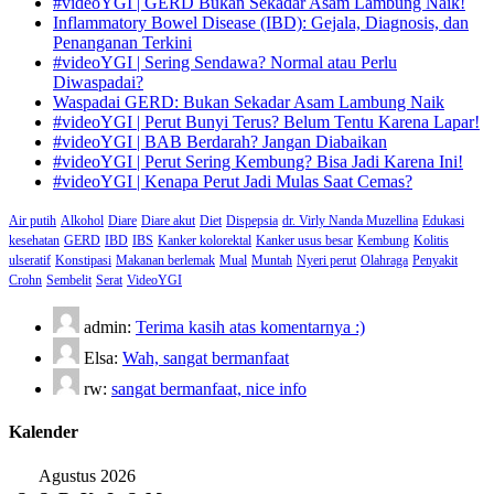
#videoYGI | GERD Bukan Sekadar Asam Lambung Naik!
Inflammatory Bowel Disease (IBD): Gejala, Diagnosis, dan
Penanganan Terkini
#videoYGI | Sering Sendawa? Normal atau Perlu
Diwaspadai?
Waspadai GERD: Bukan Sekadar Asam Lambung Naik
#videoYGI | Perut Bunyi Terus? Belum Tentu Karena Lapar!
#videoYGI | BAB Berdarah? Jangan Diabaikan
#videoYGI | Perut Sering Kembung? Bisa Jadi Karena Ini!
#videoYGI | Kenapa Perut Jadi Mulas Saat Cemas?
Air putih
Alkohol
Diare
Diare akut
Diet
Dispepsia
dr. Virly Nanda Muzellina
Edukasi
kesehatan
GERD
IBD
IBS
Kanker kolorektal
Kanker usus besar
Kembung
Kolitis
ulseratif
Konstipasi
Makanan berlemak
Mual
Muntah
Nyeri perut
Olahraga
Penyakit
Crohn
Sembelit
Serat
VideoYGI
admin:
Terima kasih atas komentarnya :)
Elsa:
Wah, sangat bermanfaat
rw:
sangat bermanfaat, nice info
Kalender
Agustus 2026