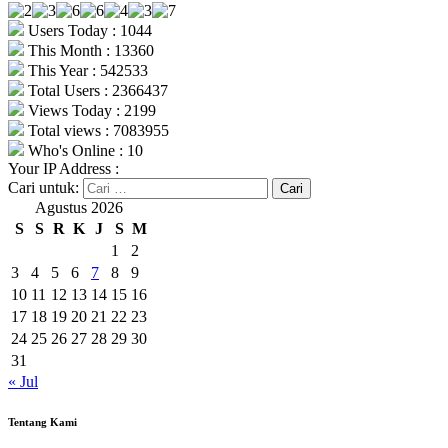
Users Today : 1044
This Month : 13360
This Year : 542533
Total Users : 2366437
Views Today : 2199
Total views : 7083955
Who's Online : 10
Your IP Address :
Cari untuk:
Agustus 2026
S
S
R
K
J
S
M
1
2
3
4
5
6
7
8
9
10
11
12
13
14
15
16
17
18
19
20
21
22
23
24
25
26
27
28
29
30
31
« Jul
Tentang Kami