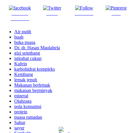
Share on
Tweet
Follow us
Save
Facebook
Air putih
buah
buka puasa
Dr. dr. Hasan Maulahela
gizi seimbang
istirahat cukup
Kafein
karbohidrat kompleks
Kembung
lemak jenuh
Makanan berlemak
makanan berminyak
mineral
Olahraga
pola konsumsi
protein
puasa ramadan
Sahur
sayur