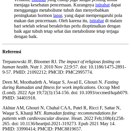
menjaga kesehatan pencernaan. Kurangnya
istirahat
dapat
mengganggu metabolisme tubuh dan menyebabkan
peningkatan hormon
lapar
, yang dapat mempengaruhi pola
makan dan pencernaan. Oleh karena itu,
istirahat
di malam
hari setelah selesai beraktivitas perlu dioptimalkan dengan
baik agar tubuh tetap sehat dan metabolisme tetap terjaga
dengan baik.
Referensi
Trepanowski JF, Bloomer RJ.
The impact of religious fasting on
human health
. Nutr J. 2010 Nov 22;9:57. doi: 10.1186/1475-2891-
9-57. PMID: 21092212; PMCID: PMC2995774.
Deen M, Moothadeth A, Waqar S, Awad E, Ghouri N.
Fasting
during Ramadan and fitness for work implications.
Occup Med
(Lond). 2022 Apr 19;72(3):154-156. doi: 10.1093/occmed/kqab079.
PMID: 34401918.
Akhtar AM, Ghouri N, Chahal CAA, Patel R, Ricci F, Sattar N,
Waqar S, Khanji MY.
Ramadan fasting: recommendations for
patients with cardiovascular disease
. Heart. 2022 Feb;108(4):258-
265. doi: 10.1136/heartjnl-2021-319273. Epub 2021 May 14.
PMID: 33990414; PMCID: PMC8819657.