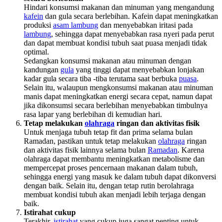
Hindari konsumsi makanan dan minuman yang mengandung
kafein
dan gula secara berlebihan. Kafein dapat meningkatkan
produksi
asam lambung
dan menyebabkan iritasi pada
lambung
, sehingga dapat menyebabkan rasa nyeri pada perut
dan dapat membuat kondisi tubuh saat puasa menjadi tidak
optimal.
Sedangkan konsumsi makanan atau minuman dengan
kandungan
gula
yang tinggi dapat menyebabkan lonjakan
kadar gula secara tiba -tiba terutama saat berbuka
puasa
.
Selain itu, walaupun mengkonsumsi makanan atau minuman
manis dapat meningkatkan energi secara cepat, namun dapat
jika dikonsumsi secara berlebihan menyebabkan timbulnya
rasa lapar yang berlebihan di kemudian hari.
Tetap melakukan­­­­
olahraga
ringan dan aktivitas fisik
Untuk menjaga tubuh tetap fit dan prima selama bulan
Ramadan, pastikan untuk tetap melakukan
olahraga
ringan
dan aktivitas fisik lainnya selama bulan
Ramadan
. Karena
olahraga dapat membantu meningkatkan metabolisme dan
mempercepat proses pencernaan makanan dalam tubuh,
sehingga energi yang masuk ke dalam tubuh dapat dikonversi
dengan baik. Selain itu, dengan tetap rutin berolahraga
membuat kondisi tubuh akan menjadi lebih terjaga dengan
baik.
Istirahat cukup
Terakhir,
istirahat
yang cukup juga sangat penting untuk