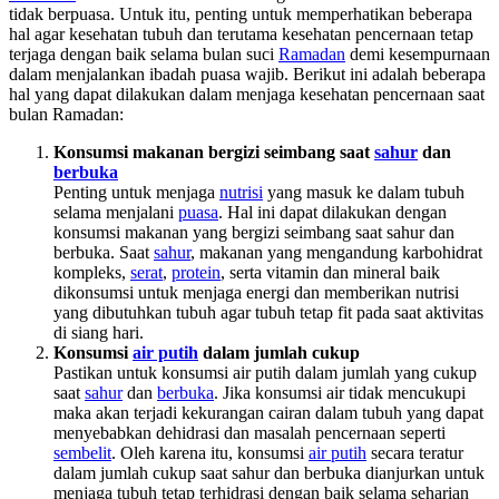
tidak berpuasa. Untuk itu, penting untuk memperhatikan beberapa
hal agar kesehatan tubuh dan terutama kesehatan pencernaan tetap
terjaga dengan baik selama bulan suci
Ramadan
demi kesempurnaan
dalam menjalankan ibadah puasa wajib. Berikut ini adalah beberapa
hal yang dapat dilakukan dalam menjaga kesehatan pencernaan saat
bulan Ramadan:
Konsumsi makanan bergizi seimbang saat
sahur
dan
berbuka
Penting untuk menjaga
nutrisi
yang masuk ke dalam tubuh
selama menjalani
puasa
. Hal ini dapat dilakukan dengan
konsumsi makanan yang bergizi seimbang saat sahur dan
berbuka. Saat
sahur
, makanan yang mengandung karbohidrat
kompleks,
serat
,
protein
, serta vitamin dan mineral baik
dikonsumsi untuk menjaga energi dan memberikan nutrisi
yang dibutuhkan tubuh agar tubuh tetap fit pada saat aktivitas
di siang hari.
Konsumsi
air putih
dalam jumlah cukup
Pastikan untuk konsumsi air putih dalam jumlah yang cukup
saat
sahur
dan
berbuka
. Jika konsumsi air tidak mencukupi
maka akan terjadi kekurangan cairan dalam tubuh yang dapat
menyebabkan dehidrasi dan masalah pencernaan seperti
sembelit
. Oleh karena itu, konsumsi
air putih
secara teratur
dalam jumlah cukup saat sahur dan berbuka dianjurkan untuk
menjaga tubuh tetap terhidrasi dengan baik selama seharian