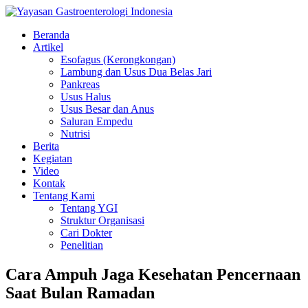
Beranda
Artikel
Esofagus (Kerongkongan)
Lambung dan Usus Dua Belas Jari
Pankreas
Usus Halus
Usus Besar dan Anus
Saluran Empedu
Nutrisi
Berita
Kegiatan
Video
Kontak
Tentang Kami
Tentang YGI
Struktur Organisasi
Cari Dokter
Penelitian
Cara Ampuh Jaga Kesehatan Pencernaan
Saat Bulan Ramadan