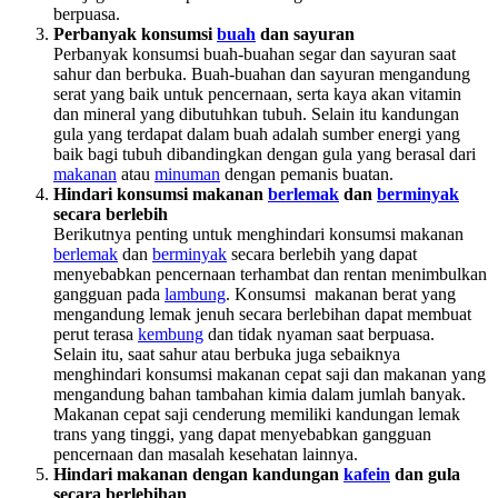
berpuasa.
Perbanyak konsumsi
buah
dan sayuran
Perbanyak konsumsi buah-buahan segar dan sayuran saat
sahur dan berbuka. Buah-buahan dan sayuran mengandung
serat yang baik untuk pencernaan, serta kaya akan vitamin
dan mineral yang dibutuhkan tubuh. Selain itu kandungan
gula yang terdapat dalam buah adalah sumber energi yang
baik bagi tubuh dibandingkan dengan gula yang berasal dari
makanan
atau
minuman
dengan pemanis buatan.
Hindari konsumsi makanan
berlemak
dan
berminyak
secara berlebih
Berikutnya penting untuk menghindari konsumsi makanan
berlemak
dan
berminyak
secara berlebih yang dapat
menyebabkan pencernaan terhambat dan rentan menimbulkan
gangguan pada
lambung
. Konsumsi makanan berat yang
mengandung lemak jenuh secara berlebihan dapat membuat
perut terasa
kembung
dan tidak nyaman saat berpuasa.
Selain itu, saat sahur atau berbuka juga sebaiknya
menghindari konsumsi makanan cepat saji dan makanan yang
mengandung bahan tambahan kimia dalam jumlah banyak.
Makanan cepat saji cenderung memiliki kandungan lemak
trans yang tinggi, yang dapat menyebabkan gangguan
pencernaan dan masalah kesehatan lainnya.
Hindari makanan dengan kandungan
kafein
dan gula
secara berlebihan