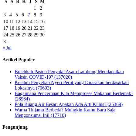
S
S
R
K
J
S
M
1
2
3
4
5
6
7
8
9
10
11
12
13
14
15
16
17
18
19
20
21
22
23
24
25
26
27
28
29
30
31
« Jul
Artikel Populer
Bolehkah Pasien Penyakit Asam Lambung Mendapatkan
Vaksin COVID-19? (137020)
Ketahui Penyebab Nyeri Perut yang Dirasakan berdasarkan
Lokasinya (70603)
Bagaimana Pencernaan Kita Memproses Makanan Berlemak?
(26964)
Pola Buang Air Besar: Apakah Ada Arti Klinis? (25369)
Warna Tinjamu Berbeda? Mungkin Kamu Baru Saja
Mengonsumsi Ini! (17710)
Pengunjung