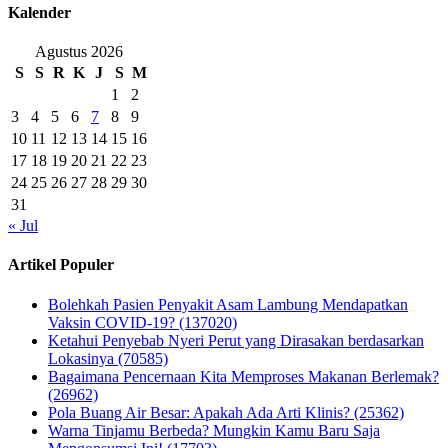
Kalender
Agustus 2026
S
S
R
K
J
S
M
1
2
3
4
5
6
7
8
9
10
11
12
13
14
15
16
17
18
19
20
21
22
23
24
25
26
27
28
29
30
31
« Jul
Artikel Populer
Bolehkah Pasien Penyakit Asam Lambung Mendapatkan
Vaksin COVID-19? (137020)
Ketahui Penyebab Nyeri Perut yang Dirasakan berdasarkan
Lokasinya (70585)
Bagaimana Pencernaan Kita Memproses Makanan Berlemak?
(26962)
Pola Buang Air Besar: Apakah Ada Arti Klinis? (25362)
Warna Tinjamu Berbeda? Mungkin Kamu Baru Saja