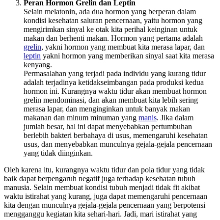
Peran Hormon Grelin dan Leptin
Selain melatonin, ada dua hormon yang berperan dalam
kondisi kesehatan saluran pencernaan, yaitu hormon yang
mengirimkan sinyal ke otak kita perihal keinginan untuk
makan dan berhenti makan. Hormon yang pertama adalah
grelin
, yakni hormon yang membuat kita merasa lapar, dan
leptin
yakni hormon yang memberikan sinyal saat kita merasa
kenyang.
Permasalahan yang terjadi pada individu yang kurang tidur
adalah terjadinya ketidakseimbangan pada produksi kedua
hormon ini. Kurangnya waktu tidur akan membuat hormon
grelin mendominasi, dan akan membuat kita lebih sering
merasa lapar, dan menginginkan untuk banyak makan
makanan dan minum minuman yang
manis
. Jika dalam
jumlah besar, hal ini dapat menyebabkan pertumbuhan
berlebih bakteri berbahaya di usus, memengaruhi kesehatan
usus, dan menyebabkan munculnya gejala-gejala pencernaan
yang tidak diinginkan.
Oleh karena itu, kurangnya waktu tidur dan pola tidur yang tidak
baik dapat berpengaruh negatif juga terhadap kesehatan tubuh
manusia. Selain membuat kondisi tubuh menjadi tidak fit akibat
waktu istirahat yang kurang, juga dapat memengaruhi pencernaan
kita dengan munculnya gejala-gejala pencernaan yang berpotensi
mengganggu kegiatan kita sehari-hari. Jadi, mari istirahat yang