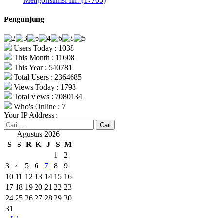
Mengonsumsi Ini! (17703)
Pengunjung
Users Today : 1038
This Month : 11608
This Year : 540781
Total Users : 2364685
Views Today : 1798
Total views : 7080134
Who's Online : 7
Your IP Address :
Cari
untuk:
Agustus 2026
S
S
R
K
J
S
M
1
2
3
4
5
6
7
8
9
10
11
12
13
14
15
16
17
18
19
20
21
22
23
24
25
26
27
28
29
30
31