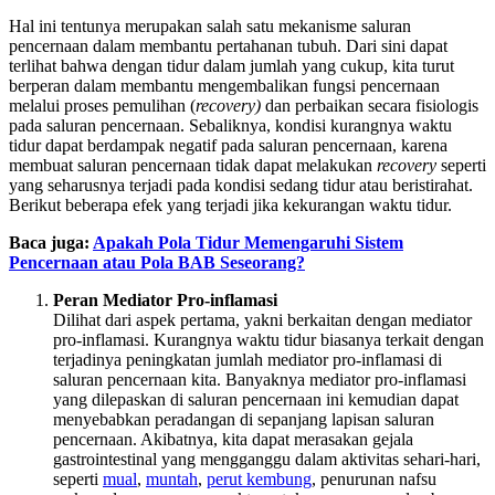
Hal ini tentunya merupakan salah satu mekanisme saluran
pencernaan dalam membantu pertahanan tubuh. Dari sini dapat
terlihat bahwa dengan tidur dalam jumlah yang cukup, kita turut
berperan dalam membantu mengembalikan fungsi pencernaan
melalui proses pemulihan (
recovery)
dan perbaikan secara fisiologis
pada saluran pencernaan. Sebaliknya, kondisi kurangnya waktu
tidur dapat berdampak negatif pada saluran pencernaan, karena
membuat saluran pencernaan tidak dapat melakukan
recovery
seperti
yang seharusnya terjadi pada kondisi sedang tidur atau beristirahat.
Berikut beberapa efek yang terjadi jika kekurangan waktu tidur.
Baca juga:
Apakah Pola Tidur Memengaruhi Sistem
Pencernaan atau Pola BAB Seseorang?
Peran Mediator Pro-inflamasi
Dilihat dari aspek pertama, yakni berkaitan dengan mediator
pro-inflamasi. Kurangnya waktu tidur biasanya terkait dengan
terjadinya peningkatan jumlah mediator pro-inflamasi di
saluran pencernaan kita. Banyaknya mediator pro-inflamasi
yang dilepaskan di saluran pencernaan ini kemudian dapat
menyebabkan peradangan di sepanjang lapisan saluran
pencernaan. Akibatnya, kita dapat merasakan gejala
gastrointestinal yang mengganggu dalam aktivitas sehari-hari,
seperti
mual
,
muntah
,
perut kembung
, penurunan nafsu