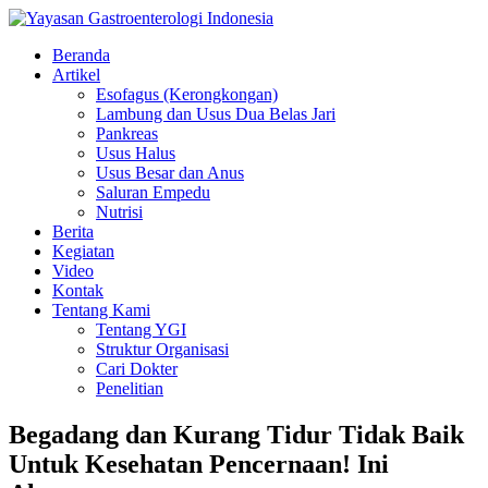
Beranda
Artikel
Esofagus (Kerongkongan)
Lambung dan Usus Dua Belas Jari
Pankreas
Usus Halus
Usus Besar dan Anus
Saluran Empedu
Nutrisi
Berita
Kegiatan
Video
Kontak
Tentang Kami
Tentang YGI
Struktur Organisasi
Cari Dokter
Penelitian
Begadang dan Kurang Tidur Tidak Baik
Untuk Kesehatan Pencernaan! Ini