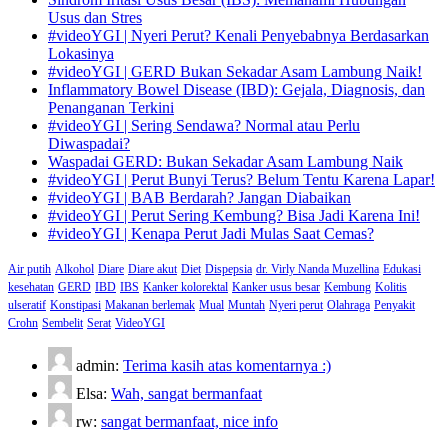
Usus dan Stres
#videoYGI | Nyeri Perut? Kenali Penyebabnya Berdasarkan
Lokasinya
#videoYGI | GERD Bukan Sekadar Asam Lambung Naik!
Inflammatory Bowel Disease (IBD): Gejala, Diagnosis, dan
Penanganan Terkini
#videoYGI | Sering Sendawa? Normal atau Perlu
Diwaspadai?
Waspadai GERD: Bukan Sekadar Asam Lambung Naik
#videoYGI | Perut Bunyi Terus? Belum Tentu Karena Lapar!
#videoYGI | BAB Berdarah? Jangan Diabaikan
#videoYGI | Perut Sering Kembung? Bisa Jadi Karena Ini!
#videoYGI | Kenapa Perut Jadi Mulas Saat Cemas?
Air putih
Alkohol
Diare
Diare akut
Diet
Dispepsia
dr. Virly Nanda Muzellina
Edukasi
kesehatan
GERD
IBD
IBS
Kanker kolorektal
Kanker usus besar
Kembung
Kolitis
ulseratif
Konstipasi
Makanan berlemak
Mual
Muntah
Nyeri perut
Olahraga
Penyakit
Crohn
Sembelit
Serat
VideoYGI
admin:
Terima kasih atas komentarnya :)
Elsa:
Wah, sangat bermanfaat
rw:
sangat bermanfaat, nice info