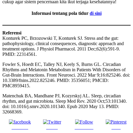
cukup agar sistem pencernaan kita ikut terjaga kesehatannya!
Informasi tentang pola tidur
di sini
Referensi
Konturek PC, Brzozowski T, Konturek SJ. Stress and the gut:
pathophysiology, clinical consequences, diagnostic approach and
treatment options. J Physiol Pharmacol. 2011 Dec;62(6):591-9.
PMID: 22314561.
Fowler S, Hoedt EC, Talley NJ, Keely S, Burns GL. Circadian
Rhythms and Melatonin Metabolism in Patients With Disorders of
Gut-Brain Interactions. Front Neurosci. 2022 Mar 9;16:825246. doi:
10.3389/fnins.2022.825246. PMID: 35356051; PMCID:
PMC8959415.
Matenchuk BA, Mandhane PJ, Kozyrskyj AL. Sleep, circadian
rhythm, and gut microbiota. Sleep Med Rev. 2020 Oct;53:101340.
doi: 10.1016/j.smrv.2020.101340. Epub 2020 May 13. PMID:
32668369.
Share on
Tweet
Follow us
Save
Facebook